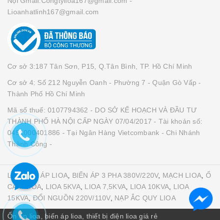
Nội Gmail:Congtylioa167@gmail.com -
Lioanhatlinh167@gmail.com
Cơ sở 3:187 Tân Sơn, P15, Q.Tân Bình, TP. Hồ Chí Minh
Cơ sở 4: Số 212 Nguyễn Oanh - Phường 7 - Quận Gò Vấp -
Thành Phố Hồ Chí Minh
Mã số thuế: 0107794362 - DO SỞ KẾ HOẠCH VÀ ĐẦU TƯ
THÀNH PHỐ HÀ NỘI CẤP NGÀY 07/04/2017 - Tài khoản số:
0451000401886 - Tại Ngân Hàng Vietcombank - Chi Nhánh
Thành Công -
LIOA
,
ỔN ÁP LIOA
,
BIẾN ÁP 3 PHA 380V/220V
,
MẠCH LIOA
,
Ổ
CẮM LIOA
,
LIOA 5KVA
,
LIOA 7,5KVA
,
LIOA 10KVA
,
LIOA
15KVA
,
ĐỔI NGUỒN 220V/110V
,
NẠP ẮC QUY LIOA
Ổn áp lioa, biến áp lioa, thiết bị điện lioa giá rẻ