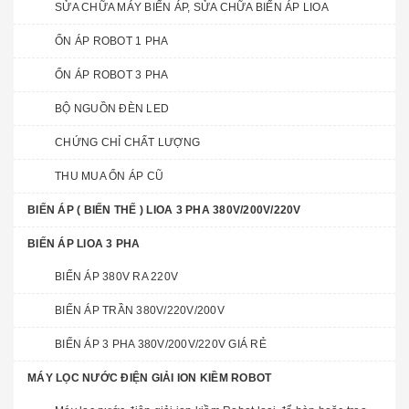
SỬA CHỮA MÁY BIẾN ÁP, SỬA CHỮA BIẾN ÁP LIOA
ỔN ÁP ROBOT 1 PHA
ỔN ÁP ROBOT 3 PHA
BỘ NGUỒN ĐÈN LED
CHỨNG CHỈ CHẤT LƯỢNG
THU MUA ỔN ÁP CŨ
BIẾN ÁP ( BIẾN THẾ ) LIOA 3 PHA 380V/200V/220V
BIẾN ÁP LIOA 3 PHA
BIẾN ÁP 380V RA 220V
BIẾN ÁP TRẦN 380V/220V/200V
BIẾN ÁP 3 PHA 380V/200V/220V GIÁ RẺ
MÁY LỌC NƯỚC ĐIỆN GIẢI ION KIỀM ROBOT