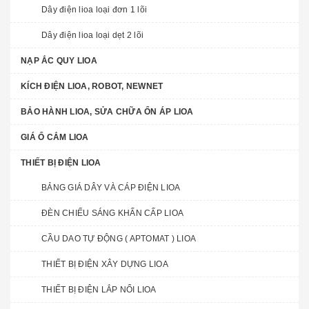
Dây điện lioa loại đơn 1 lõi
Dây điện lioa loại dẹt 2 lõi
NẠP ẮC QUY LIOA
KÍCH ĐIỆN LIOA, ROBOT, NEWNET
BẢO HÀNH LIOA, SỬA CHỮA ỔN ÁP LIOA
GIÁ Ổ CẮM LIOA
THIẾT BỊ ĐIỆN LIOA
BẢNG GIÁ DÂY VÀ CÁP ĐIỆN LIOA
ĐÈN CHIẾU SÁNG KHẨN CẤP LIOA
CẦU DAO TỰ ĐỘNG ( APTOMAT ) LIOA
THIẾT BỊ ĐIỆN XÂY DỰNG LIOA
THIẾT BỊ ĐIỆN LẮP NỔI LIOA