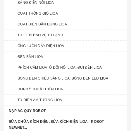
BẢNG ĐIỆN NỔI LIOA
QUẠT THÔNG GIÓ LIOA
QUẠT ĐIỆN DÂN DỤNG LIOA
THIẾT BỊ BẢO VỆ TỦ LẠNH
ỐNG LUỒN DÂY ĐIỆN LIOA
ĐÈN BÀN LIOA
PHÍCH CẮM LIOA, Ổ ĐỔI NỐI LIOA, ĐUI ĐÈN LIOA
BÓNG ĐÈN CHIẾU SÁNG LIOA, BÓNG ĐÈN LED LIOA
HỘP KỸ THUẬT ĐIỆN LIOA
TỦ ĐIỆN ÂM TƯỜNG LIOA
NẠP ẮC QUY ROBOT
SỬA CHỮA KÍCH ĐIỆN, SỬA KÍCH ĐIỆN LIOA - ROBOT -
NEWNET...