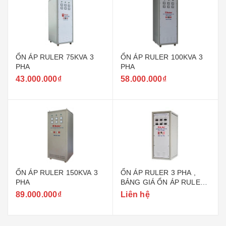
ỔN ÁP RULER 75KVA 3
ỔN ÁP RULER 100KVA 3
PHA
PHA
43.000.000₫
58.000.000₫
ỔN ÁP RULER 150KVA 3
ỔN ÁP RULER 3 PHA ,
PHA
BẢNG GIÁ ỔN ÁP RULER
1 PHA, 3 PHA
89.000.000₫
Liên hệ