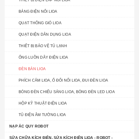
THIẾT BỊ ĐIỆN LẮP NỔI LIOA
BẢNG ĐIỆN NỔI LIOA
QUẠT THÔNG GIÓ LIOA
QUẠT ĐIỆN DÂN DỤNG LIOA
THIẾT BỊ BẢO VỆ TỦ LẠNH
ỐNG LUỒN DÂY ĐIỆN LIOA
ĐÈN BÀN LIOA
PHÍCH CẮM LIOA, Ổ ĐỔI NỐI LIOA, ĐUI ĐÈN LIOA
BÓNG ĐÈN CHIẾU SÁNG LIOA, BÓNG ĐÈN LED LIOA
HỘP KỸ THUẬT ĐIỆN LIOA
TỦ ĐIỆN ÂM TƯỜNG LIOA
NẠP ẮC QUY ROBOT
SỬA CHỮA KÍCH ĐIỆN, SỬA KÍCH ĐIỆN LIOA - ROBOT -