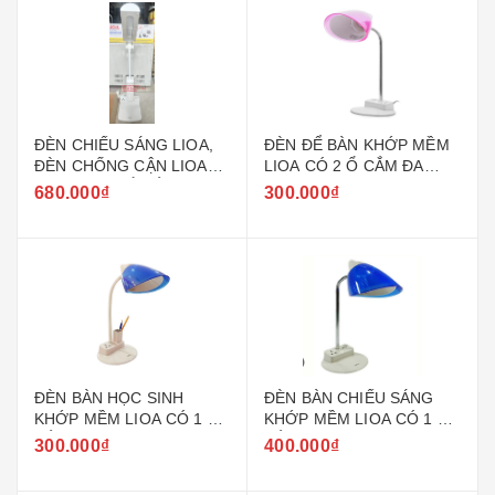
ĐÈN CHIẾU SÁNG LIOA,
ĐÈN ĐỂ BÀN KHỚP MỀM
ĐÈN CHỐNG CẬN LIOA
LIOA CÓ 2 Ổ CẮM ĐA
CÓ THÊM 1 Ổ CẮM ĐA
NĂNG 10A
680.000₫
300.000₫
NĂNG VÀ 2 CỔNG SẠC
USB
ĐÈN BÀN HỌC SINH
ĐÈN BÀN CHIẾU SÁNG
KHỚP MỀM LIOA CÓ 1 Ổ
KHỚP MỀM LIOA CÓ 1 Ổ
CẮM ĐA NĂNG VÀ 1 HỘP
CẮM ĐA NĂNG VÀ 2
300.000₫
400.000₫
ĐỰNG BÚT
CỔNG SẠC USB