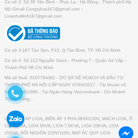
Cơ sở 2: Số 39 Yên Bình - Phúc La - Hà Đông - Thành phố Hà
Nội Gmail:Congtylioa167@gmail.com -
Lioanhatlinh167@gmail.com
Cơ sở 3:187 Tân Sơn, P15, Q.Tân Bình, TP. Hồ Chí Minh
Cơ sở 4: Số 212 Nguyễn Oanh - Phường 7 - Quận Gò Vấp -
Thành Phố Hồ Chí Minh
Mã số thuế: 0107794362 - DO SỞ KẾ HOẠCH VÀ ĐẦU TƯ
THÀNH PHỐ HÀ NỘI CẤP NGÀY 07/04/2017 - Tài khoản số:
0451000401886 - Tại Ngân Hàng Vietcombank - Chi Nhánh
Thành Công -
LIOA
,
ỔN ÁP LIOA
,
BIẾN ÁP 3 PHA 380V/220V
,
MẠCH LIOA
,
Ổ
CẮM LIOA
,
LIOA 5KVA
,
LIOA 7,5KVA
,
LIOA 10KVA
,
LIOA
15KVA
,
ĐỔI NGUỒN 220V/110V
,
NẠP ẮC QUY LIOA