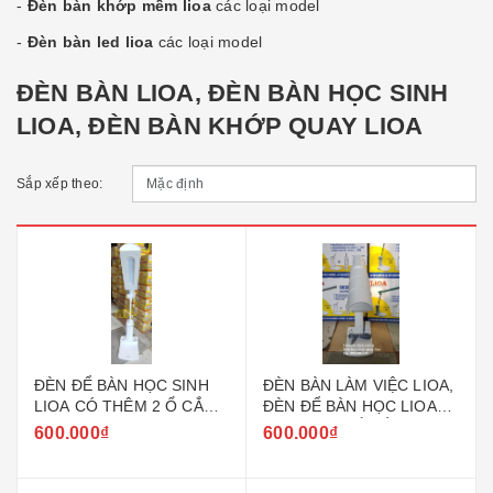
-
Đèn bàn khớp mềm lioa
các loại model
-
Đèn bàn led lioa
các loại model
ĐÈN BÀN LIOA, ĐÈN BÀN HỌC SINH
LIOA, ĐÈN BÀN KHỚP QUAY LIOA
Sắp xếp theo:
ĐÈN ĐỂ BÀN HỌC SINH
ĐÈN BÀN LÀM VIỆC LIOA,
LIOA CÓ THÊM 2 Ổ CẮM
ĐÈN ĐỂ BÀN HỌC LIOA
ĐA NĂNG MODEL
CÓ THÊM 1 Ổ CẮM ĐA
600.000₫
600.000₫
LIDB27B - LIDB27H
NĂNG VÀ HỘP BÚT