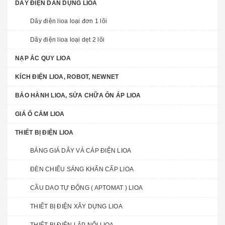
DÂY ĐIỆN DÂN DỤNG LIOA
Dây điện lioa loại đơn 1 lõi
Dây điện lioa loại dẹt 2 lõi
NẠP ẮC QUY LIOA
KÍCH ĐIỆN LIOA, ROBOT, NEWNET
BẢO HÀNH LIOA, SỬA CHỮA ỔN ÁP LIOA
GIÁ Ổ CẮM LIOA
THIẾT BỊ ĐIỆN LIOA
BẢNG GIÁ DÂY VÀ CÁP ĐIỆN LIOA
ĐÈN CHIẾU SÁNG KHẨN CẤP LIOA
CẦU DAO TỰ ĐỘNG ( APTOMAT ) LIOA
THIẾT BỊ ĐIỆN XÂY DỰNG LIOA