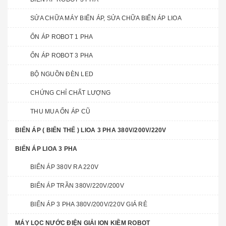
SỬA CHỮA MÁY BIẾN ÁP, SỬA CHỮA BIẾN ÁP LIOA
ỔN ÁP ROBOT 1 PHA
ỔN ÁP ROBOT 3 PHA
BỘ NGUỒN ĐÈN LED
CHỨNG CHỈ CHẤT LƯỢNG
THU MUA ỔN ÁP CŨ
BIẾN ÁP ( BIẾN THẾ ) LIOA 3 PHA 380V/200V/220V
BIẾN ÁP LIOA 3 PHA
BIẾN ÁP 380V RA 220V
BIẾN ÁP TRẦN 380V/220V/200V
BIẾN ÁP 3 PHA 380V/200V/220V GIÁ RẺ
MÁY LỌC NƯỚC ĐIỆN GIẢI ION KIỀM ROBOT