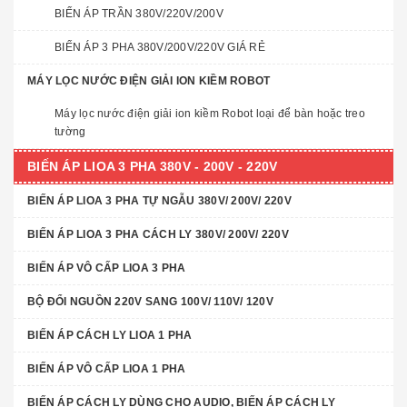
BIẾN ÁP TRẦN 380V/220V/200V
BIẾN ÁP 3 PHA 380V/200V/220V GIÁ RẺ
MÁY LỌC NƯỚC ĐIỆN GIẢI ION KIỀM ROBOT
Máy lọc nước điện giải ion kiềm Robot loại để bàn hoặc treo
tường
BIẾN ÁP LIOA 3 PHA 380V - 200V - 220V
BIẾN ÁP LIOA 3 PHA TỰ NGẪU 380V/ 200V/ 220V
BIẾN ÁP LIOA 3 PHA CÁCH LY 380V/ 200V/ 220V
BIẾN ÁP VÔ CẤP LIOA 3 PHA
BỘ ĐỔI NGUỒN 220V SANG 100V/ 110V/ 120V
BIẾN ÁP CÁCH LY LIOA 1 PHA
BIẾN ÁP VÔ CẤP LIOA 1 PHA
BIẾN ÁP CÁCH LY DÙNG CHO AUDIO, BIẾN ÁP CÁCH LY