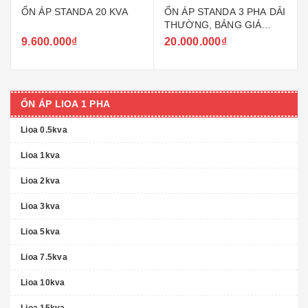
ỔN ÁP STANDA 20 KVA
ỔN ÁP STANDA 3 PHA DẢI
THƯỜNG, BẢNG GIÁ
STANDA
9.600.000₫
20.000.000₫
ỔN ÁP LIOA 1 PHA
Lioa 0.5kva
Lioa 1kva
Lioa 2kva
Lioa 3kva
Lioa 5kva
Lioa 7.5kva
Lioa 10kva