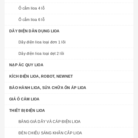
Ổ cắm lioa 4 lỗ
Ổ cắm lioa 6 lỗ
DÂY ĐIỆN DÂN DỤNG LIOA
Dây điện lioa loại đơn 1 lõi
Dây điện lioa loại dẹt 2 lõi
NẠP ẮC QUY LIOA
KÍCH ĐIỆN LIOA, ROBOT, NEWNET
BẢO HÀNH LIOA, SỬA CHỮA ỔN ÁP LIOA
GIÁ Ổ CẮM LIOA
THIẾT BỊ ĐIỆN LIOA
BẢNG GIÁ DÂY VÀ CÁP ĐIỆN LIOA
ĐÈN CHIẾU SÁNG KHẨN CẤP LIOA