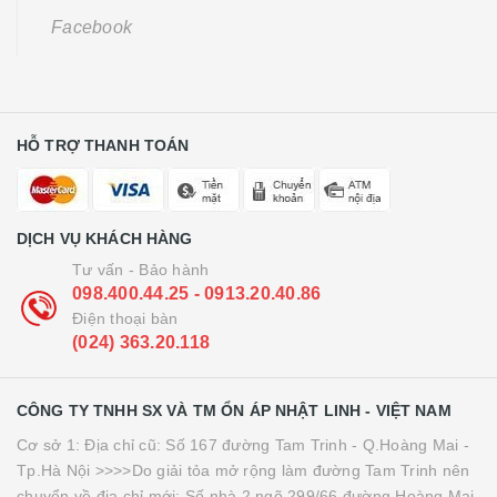
Facebook
HỖ TRỢ THANH TOÁN
DỊCH VỤ KHÁCH HÀNG
Tư vấn - Bảo hành
098.400.44.25 - 0913.20.40.86
Điện thoại bàn
(024) 363.20.118
CÔNG TY TNHH SX VÀ TM ỔN ÁP NHẬT LINH - VIỆT NAM
Cơ sở 1: Địa chỉ cũ: Số 167 đường Tam Trinh - Q.Hoàng Mai -
Tp.Hà Nội >>>>Do giải tỏa mở rộng làm đường Tam Trinh nên
chuyển về địa chỉ mới: Số nhà 2 ngõ 299/66 đường Hoàng Mai,