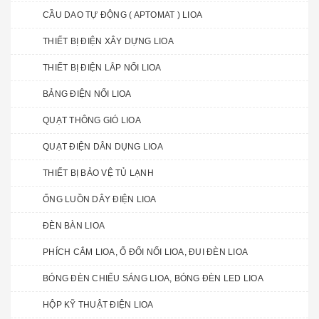
CẦU DAO TỰ ĐỘNG ( APTOMAT ) LIOA
THIẾT BỊ ĐIỆN XÂY DỰNG LIOA
THIẾT BỊ ĐIỆN LẮP NỔI LIOA
BẢNG ĐIỆN NỔI LIOA
QUẠT THÔNG GIÓ LIOA
QUẠT ĐIỆN DÂN DỤNG LIOA
THIẾT BỊ BẢO VỆ TỦ LẠNH
ỐNG LUỒN DÂY ĐIỆN LIOA
ĐÈN BÀN LIOA
PHÍCH CẮM LIOA, Ổ ĐỔI NỐI LIOA, ĐUI ĐÈN LIOA
BÓNG ĐÈN CHIẾU SÁNG LIOA, BÓNG ĐÈN LED LIOA
HỘP KỸ THUẬT ĐIỆN LIOA