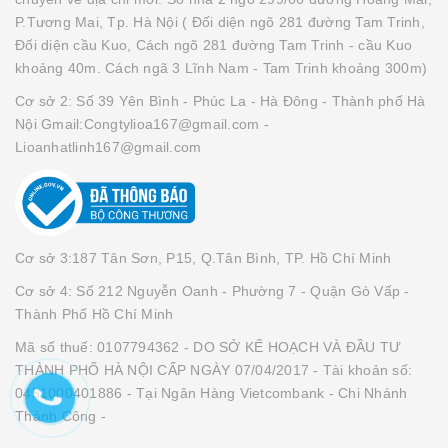
P.Tương Mai, Tp. Hà Nội ( Đối diện ngõ 281 đường Tam Trinh,
Đối diện cầu Kuo, Cách ngõ 281 đường Tam Trinh - cầu Kuo
khoảng 40m. Cách ngã 3 Lĩnh Nam - Tam Trinh khoảng 300m)
Cơ sở 2: Số 39 Yên Bình - Phúc La - Hà Đông - Thành phố Hà
Nội Gmail:Congtylioa167@gmail.com -
Lioanhatlinh167@gmail.com
Cơ sở 3:187 Tân Sơn, P15, Q.Tân Bình, TP. Hồ Chí Minh
Cơ sở 4: Số 212 Nguyễn Oanh - Phường 7 - Quận Gò Vấp -
Thành Phố Hồ Chí Minh
Mã số thuế: 0107794362 - DO SỞ KẾ HOẠCH VÀ ĐẦU TƯ
THÀNH PHỐ HÀ NỘI CẤP NGÀY 07/04/2017 - Tài khoản số:
0451000401886 - Tại Ngân Hàng Vietcombank - Chi Nhánh
Thành Công -