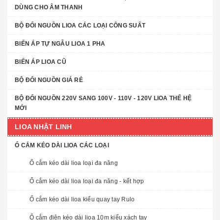
DÙNG CHO ÂM THANH
BỘ ĐỔI NGUỒN LIOA CÁC LOẠI CÔNG SUẤT
BIẾN ÁP TỰ NGẪU LIOA 1 PHA
BIẾN ÁP LIOA CŨ
BỘ ĐỔI NGUỒN GIÁ RẺ
BỘ ĐỔI NGUỒN 220V SANG 100V - 110V - 120V LIOA THẾ HỆ
MỚI
LIOA NHẬT LINH
Ổ CẮM KÉO DÀI LIOA CÁC LOẠI
Ổ cắm kéo dài lioa loại đa năng
Ổ cắm kéo dài lioa loại đa năng - kết hợp
Ổ cắm kéo dài lioa kiểu quay tay Rulo
Ổ cắm điện kéo dài lioa 10m kiểu xách tay