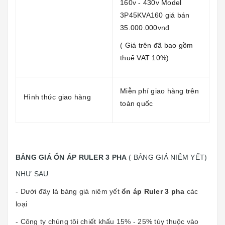
160v - 430v Model
3P45KVA160 giá bán
35.000.000vnđ
( Giá trên đã bao gồm
thuế VAT 10%)
Miễn phí giao hàng trên
Hình thức giao hàng
toàn quốc
BẢNG GIÁ ỔN ÁP RULER 3 PHA
( BẢNG GIÁ NIÊM YẾT)
NHƯ SAU
- Dưới đây là bảng giá niêm yết
ổn áp Ruler 3 pha
các
loại
- Công ty chúng tôi chiết khấu 15% - 25% tùy thuộc vào