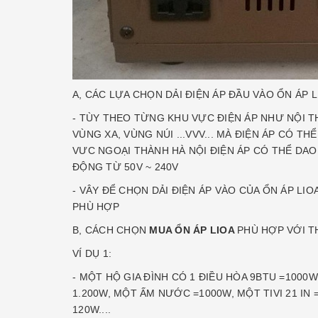
A, CÁC LỰA CHỌN DẢI ĐIỆN ÁP ĐẦU VÀO ỔN ÁP 
- TÙY THEO TỪNG KHU VỰC ĐIỆN ÁP NHƯ NỘI T
VÙNG XA, VÙNG NÚI ...VVV... MÀ ĐIỆN ÁP CÓ T
VƯC NGOẠI THÀNH HÀ NỘI ĐIỆN ÁP CÓ THỂ DAO 
ĐỘNG TỪ 50V ~ 240V
- VÂY ĐỂ CHỌN DẢI ĐIỆN ÁP VÀO CỦA ỔN ÁP L
PHÙ HỢP
B, CÁCH CHỌN
MUA ỔN ÁP LIOA
PHÙ HỢP VỚI TH
VÍ DỤ 1:
- MỘT HỘ GIA ĐÌNH CÓ 1 ĐIỀU HÒA 9BTU =1000
1.200W, MỘT ẤM NƯỚC =1000W, MỘT TIVI 21 IN 
120W....