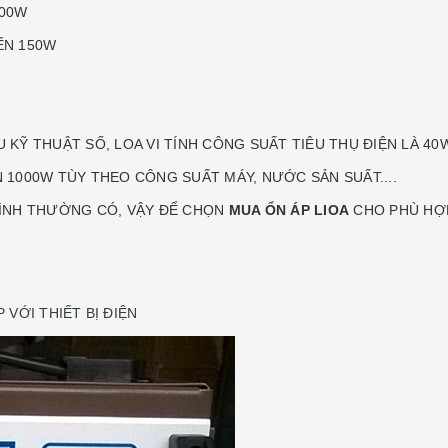
200W
ẾN 150W
ĐẦU KỸ THUẬT SỐ, LOA VI TÍNH CÔNG SUẤT TIÊU THỤ ĐIỆN LÀ 4
N 1000W TÙY THEO CÔNG SUẤT MÁY, NƯỚC SẢN SUẤT....
 ĐÌNH THƯỜNG CÓ, VẬY ĐỂ CHỌN
MUA ỔN ÁP LIOA
CHO PHÙ HỢP
 VỚI THIẾT BỊ ĐIỆN