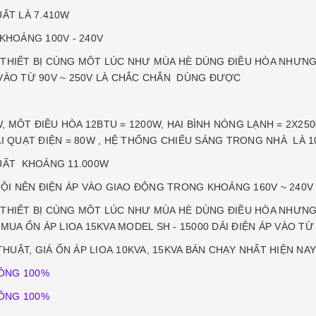
ẤT LÀ 7.410W
 KHOẢNG 100V - 240V
ÁC THIẾT BỊ CÙNG MÔT LÚC NHƯ MÙA HÈ DÙNG ĐIỀU HÒA NHƯN
P VÀO TỪ 90V ~ 250V LÀ CHẮC CHẮN DÙNG ĐƯỢC
W, MÔT ĐIỀU HÒA 12BTU = 1200W, HAI BÌNH NÓNG LẠNH = 2X25
 HAI QUẠT ĐIỆN = 80W , HỆ THỐNG CHIẾU SÁNG TRONG NHÀ LÀ 1
SUẤT KHOẢNG 11.000W
 NỘI NÊN ĐIỆN ÁP VÀO GIAO ĐỘNG TRONG KHOẢNG 160V ~ 240
ÁC THIẾT BỊ CÙNG MÔT LÚC NHƯ MÙA HÈ DÙNG ĐIỀU HÒA NHƯNG 
MUA ỔN ÁP LIOA 15KVA MODEL SH - 15000 DẢI ĐIỆN ÁP VÀO 
UẬT, GIÁ ỔN ÁP LIOA 10KVA, 15KVA BÁN CHẠY NHẤT HIỆN NA
ĐỒNG 100%
ỒNG 100%