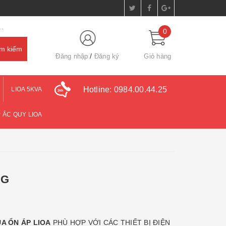
.
0
Đăng nhập
Đăng ký
Giỏ hàng
Hotline:
0984.00.44.25
LIOA 5KVA
 ẮC QUY LIOA
NG
A ỔN ÁP LIOA
PHÙ HỢP VỚI CÁC THIẾT BỊ ĐIỆN