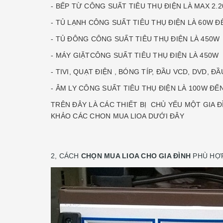
- BẾP TỪ CÔNG SUẤT TIÊU THỤ ĐIỆN LÀ MAX 2.
- TỦ LẠNH CÔNG SUẤT TIÊU THỤ ĐIỆN LÀ 60W Đ
- TỦ ĐÔNG CÔNG SUẤT TIÊU THỤ ĐIỆN LÀ 450W
- MÁY GIẶTCÔNG SUẤT TIÊU THỤ ĐIỆN LÀ 450W
- TIVI, QUẠT ĐIỆN , BÓNG TÍP, ĐẦU VCD, DVD, 
- ÂM LY CÔNG SUẤT TIÊU THỤ ĐIỆN LÀ 100W ĐẾ
TRÊN ĐÂY LÀ CÁC THIẾT BỊ CHỦ YẾU MỘT GIA
KHẢO CÁC CHON MUA LIOA DƯỚI ĐÂY
2, CÁCH
CHỌN MUA LIOA CHO GIA ĐÌNH
PHÙ HỢP