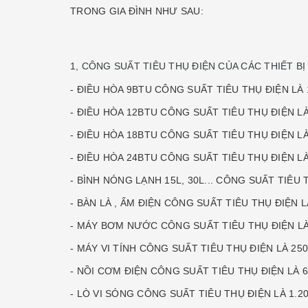
TRONG GIA ĐÌNH NHƯ SAU:
1, CÔNG SUẤT TIÊU THỤ ĐIỆN CỦA CÁC THIẾT BỊ
- ĐIỀU HÒA 9BTU CÔNG SUẤT TIÊU THỤ ĐIỆN LÀ 
- ĐIỀU HÒA 12BTU CÔNG SUẤT TIÊU THỤ ĐIỆN L
- ĐIỀU HÒA 18BTU CÔNG SUẤT TIÊU THỤ ĐIỆN L
- ĐIỀU HÒA 24BTU CÔNG SUẤT TIÊU THỤ ĐIỆN L
- BÌNH NÓNG LẠNH 15L, 30L... CÔNG SUẤT TIÊU 
- BÀN LÀ , ẤM ĐIỆN CÔNG SUẤT TIÊU THỤ ĐIỆN L
- MÁY BƠM NƯỚC CÔNG SUẤT TIÊU THỤ ĐIỆN L
- MÁY VI TÍNH CÔNG SUẤT TIÊU THỤ ĐIỆN LÀ 2
- NỒI CƠM ĐIỆN CÔNG SUẤT TIÊU THỤ ĐIỆN LÀ
- LÒ VI SÓNG CÔNG SUẤT TIÊU THỤ ĐIỆN LÀ 1.2