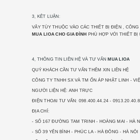
3, KÊT LUẬN:
VÂY TÙY THUỘC VÀO CÁC THIẾT BỊ ĐIỆN , CÔNG
MUA LIOA CHO GIA ĐÌNH
PHÙ HỢP VỚI THIẾT BỊ
4, THÔNG TIN LIÊN HỆ VÀ TƯ VẤN
MUA LIOA
QUÝ KHÁCH CẦN TƯ VẤN THÊM XIN LIÊN HỆ
CÔNG TY TNHH SX VÀ TM ỔN ÁP NHẬT LINH - VI
NGƯỜI LIỆN HỆ: ANH TRỰC
ĐIỆN THOẠI TƯ VẤN: 098.400.44.24 - 0913.20.40.8
ĐỊA CHỈ:
- SỐ 167 ĐƯỜNG TAM TRINH - HOÀNG MAI - HÀ N
- SỐ 39 YÊN BÌNH - PHÚC LA - HÀ ĐÔNG - HÀ NỘI