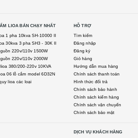
ẨM LIOA BÁN CHẠY NHẤT
HỖ TRỢ
ioa 1 pha 10kva SH-10000 II
Tìm kiếm
ioa 30kva 3 pha SH3 - 30K II
Đăng nhập
nguồn 220v/110v 1500W
Đăng ký
nguồn 220v/110v 2000W
Giỏ hàng
 lioa 380/200-220v 10KVA
Hướng dẫn mua hàng
ioa 06 lỗ cắm model 6D32N
Chính sách thanh toán
uy lioa các loại
Hình thức đổi trả
Chính sách bảo hành
Chính sách kiểm hàng
Chính sách vận chuyển
Chính sách bảo mật
DỊCH VỤ KHÁCH HÀNG