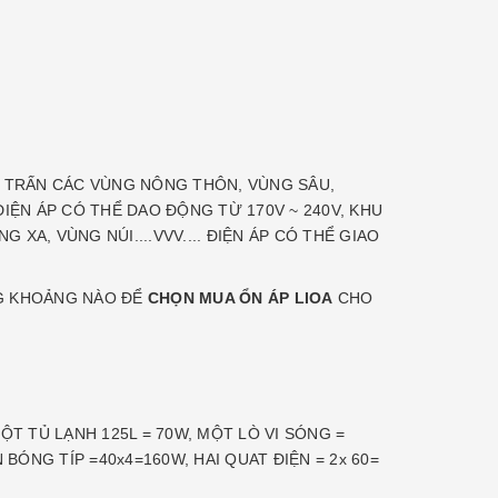
HỊ TRẤN CÁC VÙNG NÔNG THÔN, VÙNG SÂU,
 ĐIỆN ÁP CÓ THỂ DAO ĐỘNG TỪ 170V ~ 240V, KHU
XA, VÙNG NÚI....VVV.... ĐIỆN ÁP CÓ THỂ GIAO
NG KHOẢNG NÀO ĐỂ
CHỌN MUA ỔN ÁP LIOA
CHO
ỘT TỦ LẠNH 125L = 70W, MỘT LÒ VI SÓNG =
BÓNG TÍP =40x4=160W, HAI QUAT ĐIỆN = 2x 60=