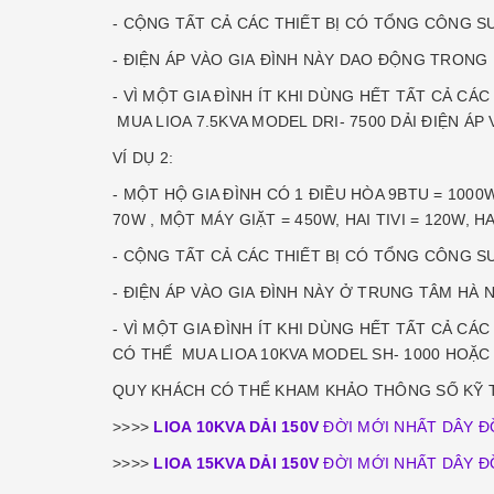
- CỘNG TẤT CẢ CÁC THIẾT BỊ CÓ TỔNG CÔNG SU
- ĐIỆN ÁP VÀO GIA ĐÌNH NÀY DAO ĐỘNG TRONG
- VÌ MỘT GIA ĐÌNH ÍT KHI DÙNG HẾT TẤT CẢ C
MUA LIOA 7.5KVA MODEL DRI- 7500 DẢI ĐIỆN Á
VÍ DỤ 2:
- MỘT HỘ GIA ĐÌNH CÓ 1 ĐIỀU HÒA 9BTU = 1000
70W , MỘT MÁY GIẶT = 450W, HAI TIVI = 120W,
- CỘNG TẤT CẢ CÁC THIẾT BỊ CÓ TỔNG CÔNG 
- ĐIỆN ÁP VÀO GIA ĐÌNH NÀY Ở TRUNG TÂM HÀ
- VÌ MỘT GIA ĐÌNH ÍT KHI DÙNG HẾT TẤT CẢ C
CÓ THỂ MUA LIOA 10KVA MODEL SH- 1000 HOẶC 
QUY KHÁCH CÓ THỂ KHAM KHẢO THÔNG SỐ KỸ TH
>>>>
LIOA 10KVA DẢI 150V
ĐỜI MỚI NHẤT DÂY 
>>>>
LIOA 15KVA DẢI 150V
ĐỜI MỚI NHẤT DÂY Đ