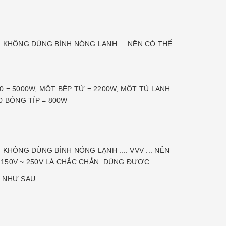
G KHÔNG DÙNG BÌNH NÓNG LẠNH ... NÊN CÓ THỂ
00 = 5000W, MỘT BẾP TỪ = 2200W, MỘT TỦ LẠNH
0 BÓNG TÍP = 800W
V
KHÔNG DÙNG BÌNH NÓNG LẠNH .... VVV ... NÊN
TỪ 150V ~ 250V LÀ CHẮC CHẮN DÙNG ĐƯỢC
Y NHƯ SAU: