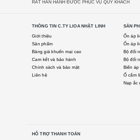
RẤT HÂN HẠNH ĐƯỢC PHỤC VỤ QUÝ KHÁCH
THÔNG TIN C.TY LIOA NHẬT LINH
SẢN PH
Giới thiệu
Ổn áp l
Sản phẩm
Ổn áp l
Bảng giá khuến mại cao
Bộ đổi 
Cam kết và bảo hành
Bộ đổi 
Chính sách và bảo mật
Biến áp
Liên hệ
Ổ cắm l
Nạp ắc q
HỖ TRỢ THANH TOÁN