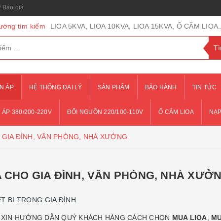
Báo giá
ướng tìm kiếm
LIOA 5KVA, LIOA 10KVA, LIOA 15KVA, Ổ CẮM LIOA..
N ÁP
HỆ THỐNG ĐẠI LÝ
SẢN PHẨM
BẢO HÀNH
TIN TỨC
 ÁP 380/200-220V
ĐỔI NGUỒN 220/100-110V
Ổ CẮM LIOA
NẠP
 GIA ĐÌNH, VĂN PHÒNG, NHÀ XƯỞNG
A CHO GIA ĐÌNH, VĂN PHÒNG, NHÀ XƯỞ
T BỊ TRONG GIA ĐÌNH
VN XIN HƯỚNG DẪN QUÝ KHÁCH HÀNG CÁCH CHỌN
MUA LIOA
,
MU