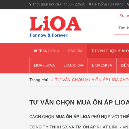
Thời gian mở cửa: 7h00 - 22h30
Hệ thống cửa hàng
Xu h
TRANG CHỦ
BÁO GIÁ
TƯ VẤN CHỌN MUA Ổ
LIOA 7.5KVA
LIOA 10KVA
LIOA 15KVA
BIẾN
Trang chủ
TƯ VẤN CHỌN MUA ỔN ÁP LIOA CHO
TƯ VẤN CHỌN MUA ỔN ÁP LIO
CÁCH CHỌN
MUA ỔN ÁP LIOA
PHÙ HỢP VỚI THIẾ
CÔNG TY TNHH SX VÀ TM ỔN ÁP NHẬT LINH - 