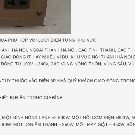
LIOA PHÙ HỢP VỚI LƯỚI ĐIỆN TỪNG KHU VỰC
HÀNH HÀ NỘI, NGOẠI THÀNH HÀ NỘI, CÁC TỈNH THÀNH, CÁC T
HỂ GIAO ĐỘNG ÍT HAY NHIỀU VÍ DỤ: KHU VƯC NỘI THÀNH HÀ NỘI
ĐỘNG TỪ 100V ~ 240V, CÁC VÙNG NÔNG THÔN, VÙNG SÂU, VÙNG 
IOA TÙY THUỘC VÀO ĐIỆN ÁP NHÀ QUÝ KHÁCH GIAO ĐỘNG TRO
IẾT BỊ ĐIỆN TRONG GIA ĐÌNH
W, MỘT BÌNH NÓNG LẠNH =2.500W, MỘT NỒI CƠM ĐIỆN =600W, M
= 60W, MÔT DÀN ÂM THANH = 250W, MỘT MÁY GIẶT = 450W, BỐN 