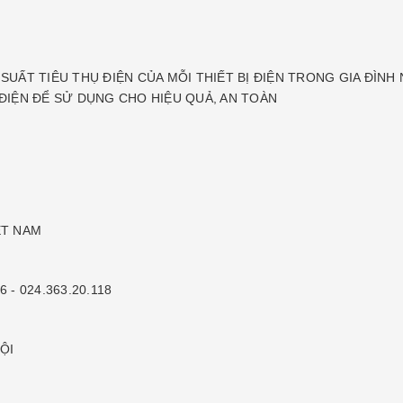
 SUẤT TIÊU THỤ ĐIỆN CỦA MỖI THIẾT BỊ ĐIỆN TRONG GIA ĐÌ
 ĐIỆN ĐỂ SỬ DỤNG CHO HIỆU QUẢ, AN TOÀN
ỆT NAM
6 - 024.363.20.118
ỘI