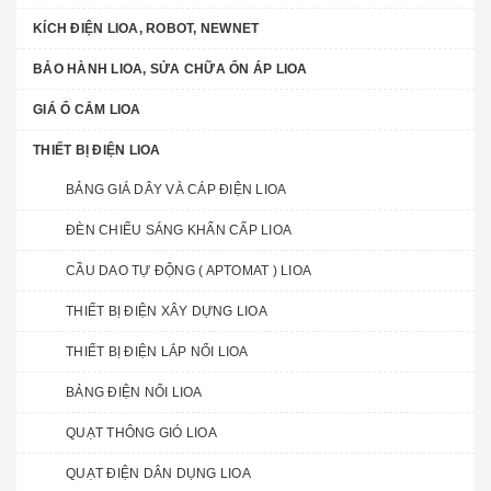
KÍCH ĐIỆN LIOA, ROBOT, NEWNET
BẢO HÀNH LIOA, SỬA CHỮA ỔN ÁP LIOA
GIÁ Ổ CẮM LIOA
THIẾT BỊ ĐIỆN LIOA
BẢNG GIÁ DÂY VÀ CÁP ĐIỆN LIOA
ĐÈN CHIẾU SÁNG KHẨN CẤP LIOA
CẦU DAO TỰ ĐỘNG ( APTOMAT ) LIOA
THIẾT BỊ ĐIỆN XÂY DỰNG LIOA
THIẾT BỊ ĐIỆN LẮP NỔI LIOA
BẢNG ĐIỆN NỔI LIOA
QUẠT THÔNG GIÓ LIOA
QUẠT ĐIỆN DÂN DỤNG LIOA