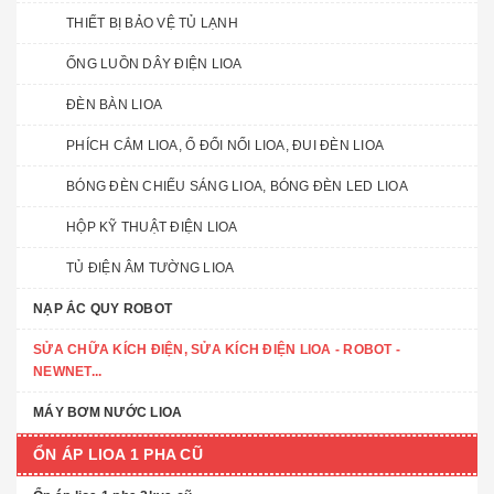
THIẾT BỊ BẢO VỆ TỦ LẠNH
ỐNG LUỒN DÂY ĐIỆN LIOA
ĐÈN BÀN LIOA
PHÍCH CẮM LIOA, Ổ ĐỔI NỐI LIOA, ĐUI ĐÈN LIOA
BÓNG ĐÈN CHIẾU SÁNG LIOA, BÓNG ĐÈN LED LIOA
HỘP KỸ THUẬT ĐIỆN LIOA
TỦ ĐIỆN ÂM TƯỜNG LIOA
NẠP ẮC QUY ROBOT
SỬA CHỮA KÍCH ĐIỆN, SỬA KÍCH ĐIỆN LIOA - ROBOT -
NEWNET...
MÁY BƠM NƯỚC LIOA
ỔN ÁP LIOA 1 PHA CŨ