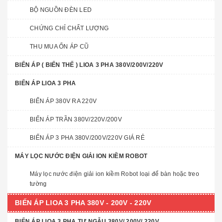
BỘ NGUỒN ĐÈN LED
CHỨNG CHỈ CHẤT LƯỢNG
THU MUA ỔN ÁP CŨ
BIẾN ÁP ( BIẾN THẾ ) LIOA 3 PHA 380V/200V/220V
BIẾN ÁP LIOA 3 PHA
BIẾN ÁP 380V RA 220V
BIẾN ÁP TRẦN 380V/220V/200V
BIẾN ÁP 3 PHA 380V/200V/220V GIÁ RẺ
MÁY LỌC NƯỚC ĐIỆN GIẢI ION KIỀM ROBOT
Máy lọc nước điện giải ion kiềm Robot loại để bàn hoặc treo
tường
BIẾN ÁP LIOA 3 PHA 380V - 200V - 220V
BIẾN ÁP LIOA 3 PHA TỰ NGẪU 380V/ 200V/ 220V