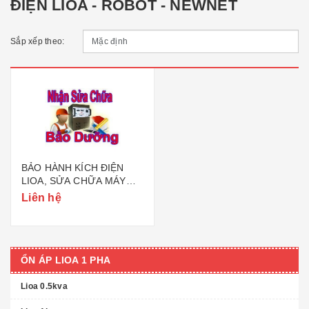
ĐIỆN LIOA - ROBOT - NEWNET
Sắp xếp theo:
BẢO HÀNH KÍCH ĐIỆN
LIOA, SỬA CHỮA MÁY
KÍCH ĐIỆN LIOA,
Liên hệ
ROBOT,....
ỔN ÁP LIOA 1 PHA
Lioa 0.5kva