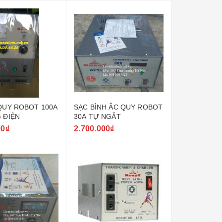
QUY ROBOT 100A
SẠC BÌNH ẮC QUY ROBOT
 ĐIỆN
30A TỰ NGẮT
00₫
2.700.000₫