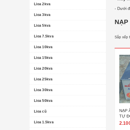
Lioa 2kva
- Dưới đ
Lioa 3kva
NẠP 
Lioa 5kva
Lioa 7.5kva
Sắp xếp 
Lioa 10kva
Lioa 15kva
Lioa 20kva
Lioa 25kva
Lioa 30kva
Lioa 50kva
NẠP 
Lioa cũ
TỰ Đ
NHẤT
Lioa 1.5kva
2.10