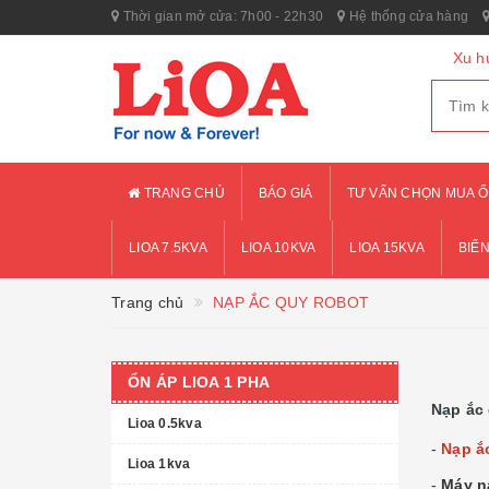
Thời gian mở cửa: 7h00 - 22h30
Hệ thống cửa hàng
Xu h
TRANG CHỦ
BÁO GIÁ
TƯ VẤN CHỌN MUA Ổ
LIOA 7.5KVA
LIOA 10KVA
LIOA 15KVA
BIẾN
Trang chủ
NẠP ẮC QUY ROBOT
ỔN ÁP LIOA 1 PHA
Nạp ắc
Lioa 0.5kva
-
Nạp ắ
Lioa 1kva
-
Máy n