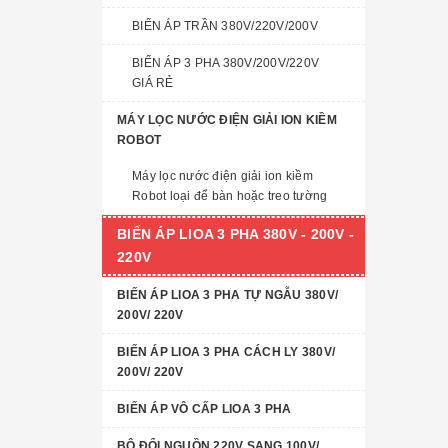
BIẾN ÁP TRẦN 380V/220V/200V
BIẾN ÁP 3 PHA 380V/200V/220V
GIÁ RẺ
MÁY LỌC NƯỚC ĐIỆN GIẢI ION KIỀM
ROBOT
Máy lọc nước điện giải ion kiềm
Robot loại để bàn hoặc treo tường
BIẾN ÁP LIOA 3 PHA 380V - 200V -
220V
BIẾN ÁP LIOA 3 PHA TỰ NGẪU 380V/
200V/ 220V
BIẾN ÁP LIOA 3 PHA CÁCH LY 380V/
200V/ 220V
BIẾN ÁP VÔ CẤP LIOA 3 PHA
BỘ ĐỔI NGUỒN 220V SANG 100V/