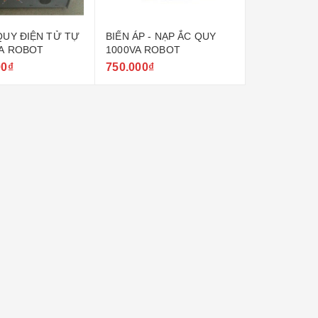
QUY ĐIỆN TỬ TỰ
BIẾN ÁP - NẠP ẮC QUY
A ROBOT
1000VA ROBOT
00₫
750.000₫