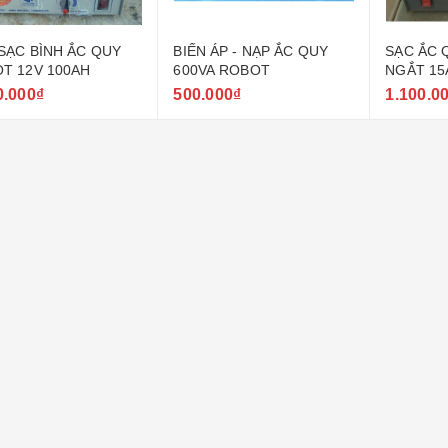
SẠC BÌNH ẮC QUY
BIẾN ÁP - NẠP ẮC QUY
SẠC ẮC 
T 12V 100AH
600VA ROBOT
NGẮT 15
0.000₫
500.000₫
1.100.0