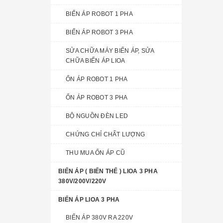
BIẾN ÁP ROBOT 1 PHA
BIẾN ÁP ROBOT 3 PHA
SỬA CHỮA MÁY BIẾN ÁP, SỬA
CHỮA BIẾN ÁP LIOA
ỔN ÁP ROBOT 1 PHA
ỔN ÁP ROBOT 3 PHA
BỘ NGUỒN ĐÈN LED
CHỨNG CHỈ CHẤT LƯỢNG
THU MUA ỔN ÁP CŨ
BIẾN ÁP ( BIẾN THẾ ) LIOA 3 PHA
380V/200V/220V
BIẾN ÁP LIOA 3 PHA
BIẾN ÁP 380V RA 220V