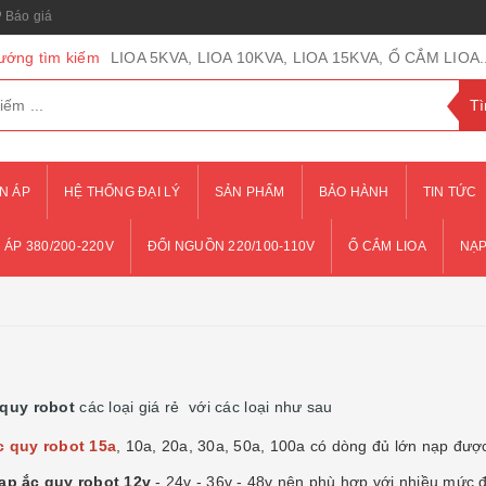
Báo giá
ướng tìm kiếm
LIOA 5KVA, LIOA 10KVA, LIOA 15KVA, Ổ CẮM LIOA..
N ÁP
HỆ THỐNG ĐẠI LÝ
SẢN PHẨM
BẢO HÀNH
TIN TỨC
 ÁP 380/200-220V
ĐỔI NGUỒN 220/100-110V
Ổ CẮM LIOA
NẠP
 quy robot
các loại giá rẻ với các loại như sau
c quy robot 15a
, 10a, 20a, 30a, 50a, 100a có dòng đủ lớn nạp được
ạp ắc quy robot 12v
- 24v - 36v - 48v nên phù hợp với nhiều mức 