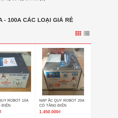
A - 100A CÁC LOẠI GIÁ RẺ
QUY ROBOT 10A
NẠP ẮC QUY ROBOT 20A
 ĐIỆN
CÓ TĂNG ĐIỆN
₫
1.450.000₫