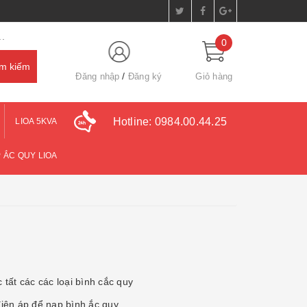
.
0
Đăng nhập
Đăng ký
Giỏ hàng
Hotline:
0984.00.44.25
LIOA 5KVA
 ẮC QUY LIOA
 tất các các loại bình cắc quy
điện áp để nạp bình ắc quy