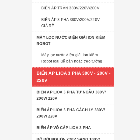
BIẾN ÁP TRẦN 380V/220V/200V
BIẾN ÁP 3 PHA 380V/200V/220V
GIÁ RẺ
MÁY LỌC NƯỚC ĐIỆN GIẢI ION KIỀM
ROBOT
Máy lọc nước điện giải ion kiềm
Robot loại để bàn hoặc treo tường
BIẾN ÁP LIOA 3 PHA 380V - 200V -
220V
BIẾN ÁP LIOA 3 PHA TỰ NGẪU 380V/
200V/ 220V
BIẾN ÁP LIOA 3 PHA CÁCH LY 380V/
200V/ 220V
BIẾN ÁP VÔ CẤP LIOA 3 PHA
BỘ ĐỔI NGUỒN 220V SANG 100V/