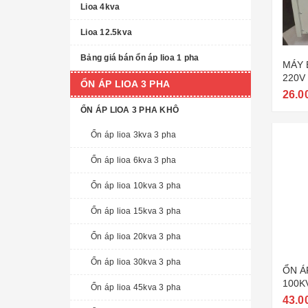
Lioa 4kva
Lioa 12.5kva
Bảng giá bán ổn áp lioa 1 pha
MÁY 
220V 
ỔN ÁP LIOA 3 PHA
100K
26.0
ỔN ÁP LIOA 3 PHA KHÔ
Ổn áp lioa 3kva 3 pha
Ổn áp lioa 6kva 3 pha
Ổn áp lioa 10kva 3 pha
Ổn áp lioa 15kva 3 pha
Ổn áp lioa 20kva 3 pha
Ổn áp lioa 30kva 3 pha
ỔN Á
100K
Ổn áp lioa 45kva 3 pha
NHẤT
43.0