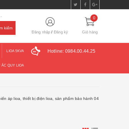
.
0
Đăng nhập
Đăng ký
Giỏ hàng
Hotline:
0984.00.44.25
LIOA 5KVA
 ẮC QUY LIOA
iến áp lioa, thiết bị điện lioa, sản phẩm bảo hành 04