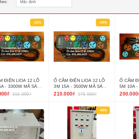
theo:
-22%
-24%
M ĐIỆN LIOA 12 LỖ
Ổ CẮM ĐIỆN LIOA 12 LỖ
Ổ CẮM Đ
5A - 3300W MÃ SẢN
3M 15A - 3500W MÃ SẢN
5M 10A 
 5D7SN15A5.2
PHẨM 5D7SN15A3.2
PHẨM 5D
000₫
210.000₫
200.000
315.000₫
275.000₫
-43%