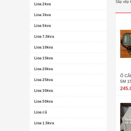
Sắp xếp 
Lioa 2kva
Lioa 3kva
Lioa 5kva
Lioa 7.5kva
Lioa 10kva
Lioa 15kva
Lioa 20kva
Ổ CẮ
Lioa 25kva
5M 1
PHẨM
245.
Lioa 30kva
Lioa 50kva
Lioa cũ
Lioa 1.5kva