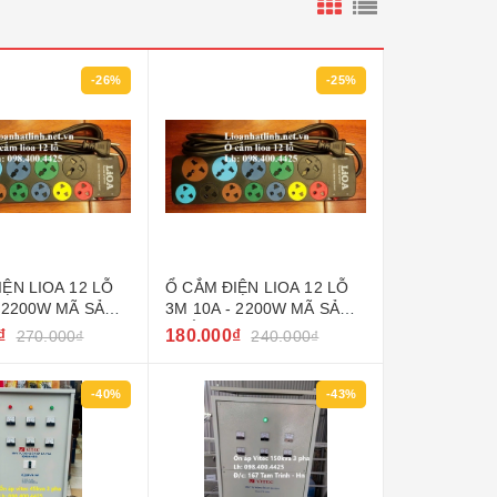
-26%
-25%
IỆN LIOA 12 LỖ
Ổ CẮM ĐIỆN LIOA 12 LỖ
- 2200W MÃ SẢN
3M 10A - 2200W MÃ SẢN
7SN5.2
PHẨM 5D7SN3.2
₫
180.000₫
270.000₫
240.000₫
-40%
-43%