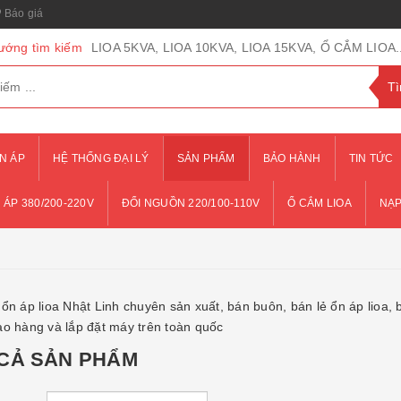
Báo giá
ướng tìm kiếm
LIOA 5KVA, LIOA 10KVA, LIOA 15KVA, Ổ CẮM LIOA..
N ÁP
HỆ THỐNG ĐẠI LÝ
SẢN PHẨM
BẢO HÀNH
TIN TỨC
 ÁP 380/200-220V
ĐỔI NGUỒN 220/100-110V
Ổ CẮM LIOA
NẠP
ổn áp lioa Nhật Linh chuyên sản xuất, bán buôn, bán lẻ ổn áp lioa, b
ao hàng và lắp đặt máy trên toàn quốc
 CẢ SẢN PHẨM