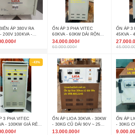
BIẾN ÁP 380V RA
ỔN ÁP 3 PHA VITEC
ỔN ÁP 3
- 200V 100KVA -
60KVA - 60KW DẢI RỘNG
45KVA -
W LIOA
160V - 430V ( 90V - 250V )
160V - 43
00.000₫
34.000.000₫
27.000.
GIÁ RẺ
GIÁ RẺ
60.000.000₫
45.000.0
-43%
P 3 PHA VITEC
ỔN ÁP LIOA 30KVA - 30KW
ỔN ÁP LI
VA - 100KW GIÁ RẺ
- 30KG CŨ DẢI 90V ~ 250V
- 30KG C
 THỊ TRƯỜNG
MODEL DRI - 30000
250V MO
00.000₫
13.000.000₫
9.000.0