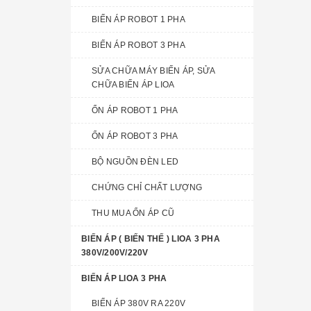
BIẾN ÁP ROBOT 1 PHA
BIẾN ÁP ROBOT 3 PHA
SỬA CHỮA MÁY BIẾN ÁP, SỬA
CHỮA BIẾN ÁP LIOA
ỔN ÁP ROBOT 1 PHA
ỔN ÁP ROBOT 3 PHA
BỘ NGUỒN ĐÈN LED
CHỨNG CHỈ CHẤT LƯỢNG
THU MUA ỔN ÁP CŨ
BIẾN ÁP ( BIẾN THẾ ) LIOA 3 PHA
380V/200V/220V
BIẾN ÁP LIOA 3 PHA
BIẾN ÁP 380V RA 220V