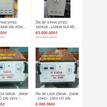
 PHA VITEC
ỔN ÁP 3 PHA VITEC
 45KW DẢI RỘNG
150KVA - 150KW GIÁ RẺ
0V ( 90V - 250V )
NHẤT THỊ TRƯỜNG
000₫
63.000.000₫
00₫
110.000.000₫
OA 30KVA - 30KW
ỔN ÁP LIOA 25KVA - 25KW
Ũ DẢI 150V ~
- 25KG - 25KV CŨ DẢI
DEL SH - 30000
150V ~ 250V MODEL SH -
00₫
8.000.000₫