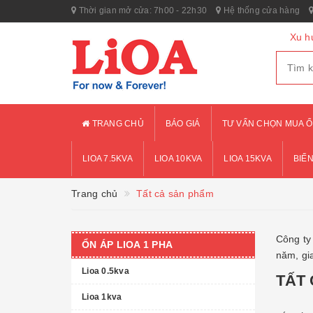
Thời gian mở cửa: 7h00 - 22h30
Hệ thống cửa hàng
Xu h
TRANG CHỦ
BÁO GIÁ
TƯ VẤN CHỌN MUA Ổ
LIOA 7.5KVA
LIOA 10KVA
LIOA 15KVA
BIẾN
Trang chủ
Tất cả sản phẩm
Công ty 
ỔN ÁP LIOA 1 PHA
năm, gi
Lioa 0.5kva
TẤT
Lioa 1kva