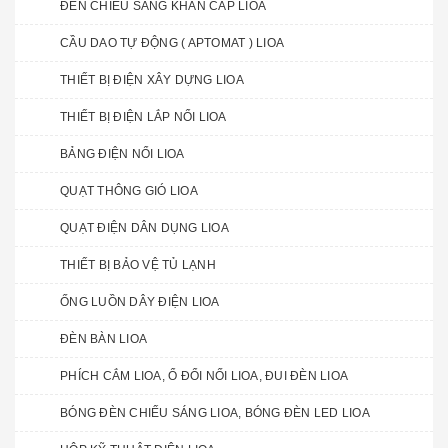
ĐÈN CHIẾU SÁNG KHẨN CẤP LIOA
CẦU DAO TỰ ĐỘNG ( APTOMAT ) LIOA
THIẾT BỊ ĐIỆN XÂY DỰNG LIOA
THIẾT BỊ ĐIỆN LẮP NỔI LIOA
BẢNG ĐIỆN NỔI LIOA
QUẠT THÔNG GIÓ LIOA
QUẠT ĐIỆN DÂN DỤNG LIOA
THIẾT BỊ BẢO VỆ TỦ LẠNH
ỐNG LUỒN DÂY ĐIỆN LIOA
ĐÈN BÀN LIOA
PHÍCH CẮM LIOA, Ổ ĐỔI NỐI LIOA, ĐUI ĐÈN LIOA
BÓNG ĐÈN CHIẾU SÁNG LIOA, BÓNG ĐÈN LED LIOA