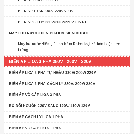
BIẾN ÁP 380V RA 220V
BIẾN ÁP TRẦN 380V/220V/200V
BIẾN ÁP 3 PHA 380V/200V/220V GIÁ RẺ
MÁY LỌC NƯỚC ĐIỆN GIẢI ION KIỀM ROBOT
Máy lọc nước điện giải ion kiềm Robot loại để bàn hoặc treo
tường
BIẾN ÁP LIOA 3 PHA 380V - 200V - 220V
BIẾN ÁP LIOA 3 PHA TỰ NGẪU 380V/ 200V/ 220V
BIẾN ÁP LIOA 3 PHA CÁCH LY 380V/ 200V/ 220V
BIẾN ÁP VÔ CẤP LIOA 3 PHA
BỘ ĐỔI NGUỒN 220V SANG 100V/ 110V/ 120V
BIẾN ÁP CÁCH LY LIOA 1 PHA
BIẾN ÁP VÔ CẤP LIOA 1 PHA