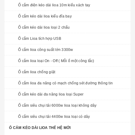
Ổ cắm điện kéo dài lioa 10m kiểu xách tay
Ổ cắm kéo dài lioa kiểu đĩa bay
Ổ cắm kéo dài lioa loại 2 chấu
Ổ cắm Lioa tích hợp USB
Ổ cắm lioa công suất lớn 3300w
Ổ cắm lioa loại On - Off ( Mỗi ổ một công tắc)
Ổ cắm lioa chống giật
Ổ cắm lioa đa năng có mạch chống sét đường thông tin
Ổ cắm kéo dài đa năng lioa loại Super
Ổ cắm siêu chụi tải 6000w lioa loại không dây
Ổ cắm siêu chụi tải 4400w lioa loại có dây
Ổ CẮM KÉO DÀI LIOA THẾ HỆ MỚI