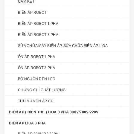
CAM KẾT
BIẾN ÁP ROBOT
BIẾN ÁP ROBOT 1 PHA
BIẾN ÁP ROBOT 3 PHA
SỬA CHỮA MÁY BIẾN ÁP, SỬA CHỮA BIẾN ÁP LIOA
ỔN ÁP ROBOT 1 PHA
ỔN ÁP ROBOT 3 PHA
BỘ NGUỒN ĐÈN LED
CHỨNG CHỈ CHẤT LƯỢNG
THU MUA ỔN ÁP CŨ
BIẾN ÁP ( BIẾN THẾ ) LIOA 3 PHA 380V/200V/220V
BIẾN ÁP LIOA 3 PHA