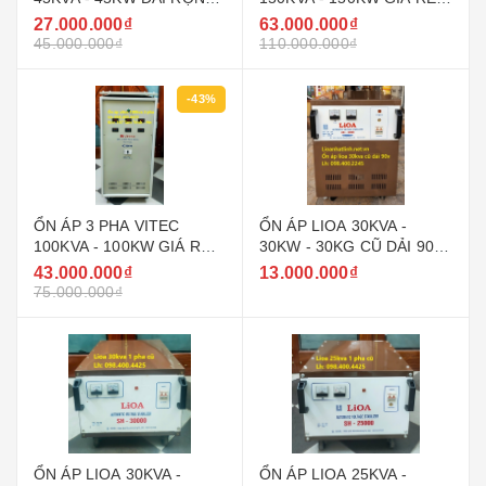
160V - 430V ( 90V - 250V )
NHẤT THỊ TRƯỜNG
27.000.000₫
63.000.000₫
GIÁ RẺ
45.000.000₫
110.000.000₫
-43%
ỔN ÁP 3 PHA VITEC
ỔN ÁP LIOA 30KVA -
100KVA - 100KW GIÁ RẺ
30KW - 30KG CŨ DẢI 90V
NHẤT THỊ TRƯỜNG
~ 250V MODEL DRI -
43.000.000₫
13.000.000₫
30000
75.000.000₫
ỔN ÁP LIOA 30KVA -
ỔN ÁP LIOA 25KVA -