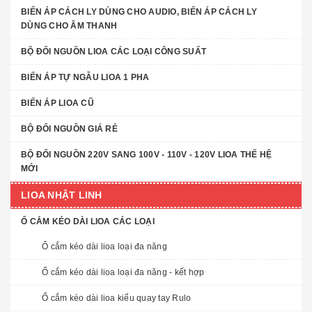
BIẾN ÁP CÁCH LY DÙNG CHO AUDIO, BIẾN ÁP CÁCH LY
DÙNG CHO ÂM THANH
BỘ ĐỔI NGUỒN LIOA CÁC LOẠI CÔNG SUẤT
BIẾN ÁP TỰ NGẪU LIOA 1 PHA
BIẾN ÁP LIOA CŨ
BỘ ĐỔI NGUỒN GIÁ RẺ
BỘ ĐỔI NGUỒN 220V SANG 100V - 110V - 120V LIOA THẾ HỆ
MỚI
LIOA NHẬT LINH
Ổ CẮM KÉO DÀI LIOA CÁC LOẠI
Ổ cắm kéo dài lioa loại đa năng
Ổ cắm kéo dài lioa loại đa năng - kết hợp
Ổ cắm kéo dài lioa kiểu quay tay Rulo