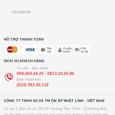
Facebook
HỖ TRỢ THANH TOÁN
DỊCH VỤ KHÁCH HÀNG
Tư vấn - Bảo hành
098.400.44.25 - 0913.20.40.86
Điện thoại bàn
(024) 363.20.118
CÔNG TY TNHH SX VÀ TM ỔN ÁP NHẬT LINH - VIỆT NAM
Cơ sở 1: Địa chỉ cũ: Số 167 đường Tam Trinh - Q.Hoàng Mai -
Tp.Hà Nội >>>>Do giải tỏa mở rộng làm đường Tam Trinh nên