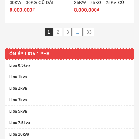
30KW - 30KG CŨ DẢI
25KW - 25KG - 25KV CŨ
150V ~ 250V MODEL SH -
DẢI 150V ~ 250V MODEL
9.000.000₫
8.000.000₫
30000
SH - 25000
1
2
3
...
83
ỔN ÁP LIOA 1 PHA
Lioa 0.5kva
Lioa 1kva
Lioa 2kva
Lioa 3kva
Lioa 5kva
Lioa 7.5kva
Lioa 10kva