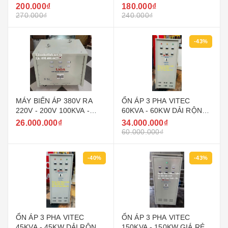
PHẨM 5D7SN5.2
PHẨM 5D7SN3.2
200.000₫
180.000₫
270.000₫
240.000₫
-43%
MÁY BIẾN ÁP 380V RA
ỔN ÁP 3 PHA VITEC
220V - 200V 100KVA -
60KVA - 60KW DẢI RỘNG
100KW LIOA
160V - 430V ( 90V - 250V )
26.000.000₫
34.000.000₫
GIÁ RẺ
60.000.000₫
-40%
-43%
ỔN ÁP 3 PHA VITEC
ỔN ÁP 3 PHA VITEC
45KVA - 45KW DẢI RỘNG
150KVA - 150KW GIÁ RẺ