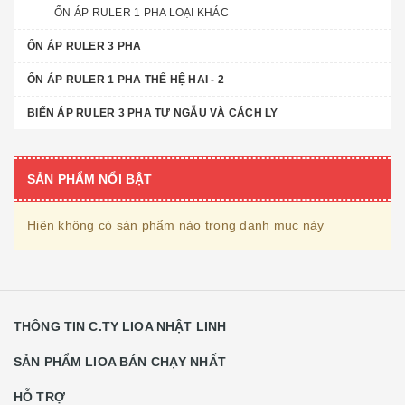
ỔN ÁP RULER 1 PHA LOẠI KHÁC
ỔN ÁP RULER 3 PHA
ỔN ÁP RULER 1 PHA THẾ HỆ HAI - 2
BIẾN ÁP RULER 3 PHA TỰ NGẪU VÀ CÁCH LY
SẢN PHẨM NỔI BẬT
Hiện không có sản phẩm nào trong danh mục này
THÔNG TIN C.TY LIOA NHẬT LINH
SẢN PHẨM LIOA BÁN CHẠY NHẤT
HỖ TRỢ