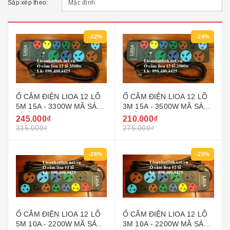
Sắp xếp theo:
-22%
-24%
Ổ CẮM ĐIỆN LIOA 12 LỖ
Ổ CẮM ĐIỆN LIOA 12 LỖ
5M 15A - 3300W MÃ SẢN
3M 15A - 3500W MÃ SẢN
PHẨM 5D7SN15A5.2
PHẨM 5D7SN15A3.2
245.000₫
210.000₫
315.000₫
275.000₫
-26%
-25%
Ổ CẮM ĐIỆN LIOA 12 LỖ
Ổ CẮM ĐIỆN LIOA 12 LỖ
5M 10A - 2200W MÃ SẢN
3M 10A - 2200W MÃ SẢN