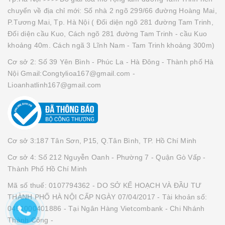
chuyển về địa chỉ mới: Số nhà 2 ngõ 299/66 đường Hoàng Mai,
P.Tương Mai, Tp. Hà Nội ( Đối diện ngõ 281 đường Tam Trinh,
Đối diện cầu Kuo, Cách ngõ 281 đường Tam Trinh - cầu Kuo
khoảng 40m. Cách ngã 3 Lĩnh Nam - Tam Trinh khoảng 300m)
Cơ sở 2: Số 39 Yên Bình - Phúc La - Hà Đông - Thành phố Hà
Nội Gmail:Congtylioa167@gmail.com -
Lioanhatlinh167@gmail.com
Cơ sở 3:187 Tân Sơn, P15, Q.Tân Bình, TP. Hồ Chí Minh
Cơ sở 4: Số 212 Nguyễn Oanh - Phường 7 - Quận Gò Vấp -
Thành Phố Hồ Chí Minh
Mã số thuế: 0107794362 - DO SỞ KẾ HOẠCH VÀ ĐẦU TƯ
THÀNH PHỐ HÀ NỘI CẤP NGÀY 07/04/2017 - Tài khoản số:
0451000401886 - Tại Ngân Hàng Vietcombank - Chi Nhánh
Thành Công -