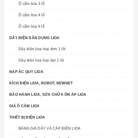
Ổ cắm lioa 3 lỗ
Ổ cắm lioa 4 lỗ
Ổ cắm lioa 6 lỗ
DÂY ĐIỆN DÂN DỤNG LIOA
Dây điện lioa loại đơn 1 lõi
Dây điện lioa loại dẹt 2 lõi
NẠP ẮC QUY LIOA
KÍCH ĐIỆN LIOA, ROBOT, NEWNET
BẢO HÀNH LIOA, SỬA CHỮA ỔN ÁP LIOA
GIÁ Ổ CẮM LIOA
THIẾT BỊ ĐIỆN LIOA
BẢNG GIÁ DÂY VÀ CÁP ĐIỆN LIOA