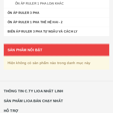
ỔN ÁP RULER 1 PHA LOẠI KHÁC
ỔN ÁP RULER 3 PHA
ỔN ÁP RULER 1 PHA THẾ HỆ HAI - 2
BIẾN ÁP RULER 3 PHA TỰ NGẪU VÀ CÁCH LY
SẢN PHẨM NỔI BẬT
Hiện không có sản phẩm nào trong danh mục này
THÔNG TIN C.TY LIOA NHẬT LINH
SẢN PHẨM LIOA BÁN CHẠY NHẤT
HỖ TRỢ