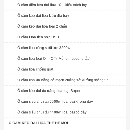
Ổ cắm điện kéo dài lioa 10m kiểu xách tay
Ổ cắm kéo dài lioa kiểu đĩa bay
Ổ cắm kéo dài lioa loại 2 chấu
Ổ cắm Lioa tích hợp USB
Ổ cắm lioa công suất lớn 3300w
Ổ cắm lioa loại On - Off ( Mỗi ổ một công tắc)
Ổ cắm lioa chống giật
Ổ cắm lioa đa năng có mạch chống sét đường thông tin
Ổ cắm kéo dài đa năng lioa loại Super
Ổ cắm siêu chụi tải 6000w lioa loại không dây
Ổ cắm siêu chụi tải 4400w lioa loại có dây
Ổ CẮM KÉO DÀI LIOA THẾ HỆ MỚI