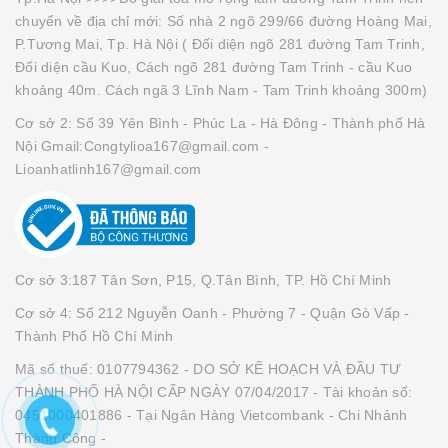
chuyển về địa chỉ mới: Số nhà 2 ngõ 299/66 đường Hoàng Mai,
P.Tương Mai, Tp. Hà Nội ( Đối diện ngõ 281 đường Tam Trinh,
Đối diện cầu Kuo, Cách ngõ 281 đường Tam Trinh - cầu Kuo
khoảng 40m. Cách ngã 3 Lĩnh Nam - Tam Trinh khoảng 300m)
Cơ sở 2: Số 39 Yên Bình - Phúc La - Hà Đông - Thành phố Hà
Nội Gmail:Congtylioa167@gmail.com -
Lioanhatlinh167@gmail.com
Cơ sở 3:187 Tân Sơn, P15, Q.Tân Bình, TP. Hồ Chí Minh
Cơ sở 4: Số 212 Nguyễn Oanh - Phường 7 - Quận Gò Vấp -
Thành Phố Hồ Chí Minh
Mã số thuế: 0107794362 - DO SỞ KẾ HOẠCH VÀ ĐẦU TƯ
THÀNH PHỐ HÀ NỘI CẤP NGÀY 07/04/2017 - Tài khoản số:
0451000401886 - Tại Ngân Hàng Vietcombank - Chi Nhánh
Thành Công -