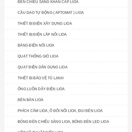
ĐÈN CHIẾU SÁNG KHẨN CẤP LIOA
CẦU DAO TỰ ĐỘNG ( APTOMAT ) LIOA
THIẾT BỊ ĐIỆN XÂY DỰNG LIOA
THIẾT BỊ ĐIỆN LẮP NỔI LIOA
BẢNG ĐIỆN NỔI LIOA
QUẠT THÔNG GIÓ LIOA
QUẠT ĐIỆN DÂN DỤNG LIOA
THIẾT BỊ BẢO VỆ TỦ LẠNH
ỐNG LUỒN DÂY ĐIỆN LIOA
ĐÈN BÀN LIOA
PHÍCH CẮM LIOA, Ổ ĐỔI NỐI LIOA, ĐUI ĐÈN LIOA
BÓNG ĐÈN CHIẾU SÁNG LIOA, BÓNG ĐÈN LED LIOA