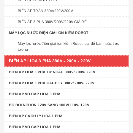
BIẾN ÁP 380V RA 220V
BIẾN ÁP TRẦN 380V/220V/200V
BIẾN ÁP 3 PHA 380V/200V/220V GIÁ RẺ
MÁY LỌC NƯỚC ĐIỆN GIẢI ION KIỀM ROBOT
Máy lọc nước điện giải ion kiềm Robot loại để bàn hoặc treo
tường
BIẾN ÁP LIOA 3 PHA 380V - 200V - 220V
BIẾN ÁP LIOA 3 PHA TỰ NGẪU 380V/ 200V/ 220V
BIẾN ÁP LIOA 3 PHA CÁCH LY 380V/ 200V/ 220V
BIẾN ÁP VÔ CẤP LIOA 3 PHA
BỘ ĐỔI NGUỒN 220V SANG 100V/ 110V/ 120V
BIẾN ÁP CÁCH LY LIOA 1 PHA
BIẾN ÁP VÔ CẤP LIOA 1 PHA