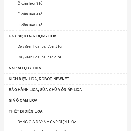
Ổ cắm lioa 3 lỗ
Ổ cắm lioa 4 lỗ
Ổ cắm lioa 6 lỗ
DÂY ĐIỆN DÂN DỤNG LIOA
Dây điện lioa loại đơn 1 lõi
Dây điện lioa loại dẹt 2 lõi
NẠP ẮC QUY LIOA
KÍCH ĐIỆN LIOA, ROBOT, NEWNET
BẢO HÀNH LIOA, SỬA CHỮA ỔN ÁP LIOA
GIÁ Ổ CẮM LIOA
THIẾT BỊ ĐIỆN LIOA
BẢNG GIÁ DÂY VÀ CÁP ĐIỆN LIOA