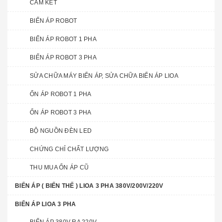
CAM KẾT
BIẾN ÁP ROBOT
BIẾN ÁP ROBOT 1 PHA
BIẾN ÁP ROBOT 3 PHA
SỬA CHỮA MÁY BIẾN ÁP, SỬA CHỮA BIẾN ÁP LIOA
ỔN ÁP ROBOT 1 PHA
ỔN ÁP ROBOT 3 PHA
BỘ NGUỒN ĐÈN LED
CHỨNG CHỈ CHẤT LƯỢNG
THU MUA ỔN ÁP CŨ
BIẾN ÁP ( BIẾN THẾ ) LIOA 3 PHA 380V/200V/220V
BIẾN ÁP LIOA 3 PHA