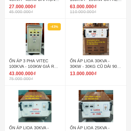
160V - 430V ( 90V - 250V )
NHẤT THỊ TRƯỜNG
27.000.000₫
63.000.000₫
GIÁ RẺ
45.000.000₫
110.000.000₫
-43%
ỔN ÁP 3 PHA VITEC
ỔN ÁP LIOA 30KVA -
100KVA - 100KW GIÁ RẺ
30KW - 30KG CŨ DẢI 90V
NHẤT THỊ TRƯỜNG
~ 250V MODEL DRI -
43.000.000₫
13.000.000₫
30000
75.000.000₫
ỔN ÁP LIOA 30KVA -
ỔN ÁP LIOA 25KVA -