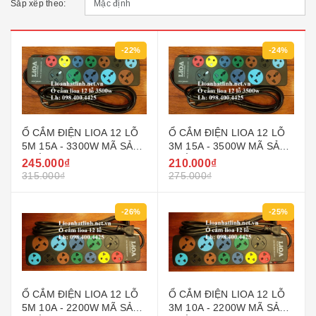
Sắp xếp theo:
-22%
-24%
Ổ CẮM ĐIỆN LIOA 12 LỖ
Ổ CẮM ĐIỆN LIOA 12 LỖ
5M 15A - 3300W MÃ SẢN
3M 15A - 3500W MÃ SẢN
PHẨM 5D7SN15A5.2
PHẨM 5D7SN15A3.2
245.000₫
210.000₫
315.000₫
275.000₫
-26%
-25%
Ổ CẮM ĐIỆN LIOA 12 LỖ
Ổ CẮM ĐIỆN LIOA 12 LỖ
5M 10A - 2200W MÃ SẢN
3M 10A - 2200W MÃ SẢN