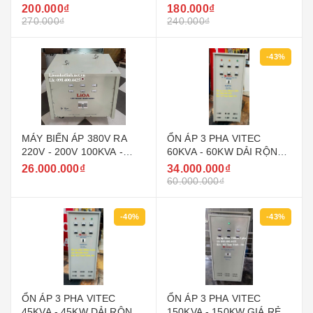
PHẨM 5D7SN5.2
PHẨM 5D7SN3.2
200.000₫
180.000₫
270.000₫
240.000₫
-43%
MÁY BIẾN ÁP 380V RA
ỔN ÁP 3 PHA VITEC
220V - 200V 100KVA -
60KVA - 60KW DẢI RỘNG
100KW LIOA
160V - 430V ( 90V - 250V )
26.000.000₫
34.000.000₫
GIÁ RẺ
60.000.000₫
-40%
-43%
ỔN ÁP 3 PHA VITEC
ỔN ÁP 3 PHA VITEC
45KVA - 45KW DẢI RỘNG
150KVA - 150KW GIÁ RẺ