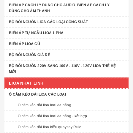
BIẾN ÁP CÁCH LY DÙNG CHO AUDIO, BIẾN ÁP CÁCH LY
DÙNG CHO ÂM THANH
BỘ ĐỔI NGUỒN LIOA CÁC LOẠI CÔNG SUẤT
BIẾN ÁP TỰ NGẪU LIOA 1 PHA
BIẾN ÁP LIOA CŨ
BỘ ĐỔI NGUỒN GIÁ RẺ
BỘ ĐỔI NGUỒN 220V SANG 100V - 110V - 120V LIOA THẾ HỆ
MỚI
LIOA NHẬT LINH
Ổ CẮM KÉO DÀI LIOA CÁC LOẠI
Ổ cắm kéo dài lioa loại đa năng
Ổ cắm kéo dài lioa loại đa năng - kết hợp
Ổ cắm kéo dài lioa kiểu quay tay Rulo