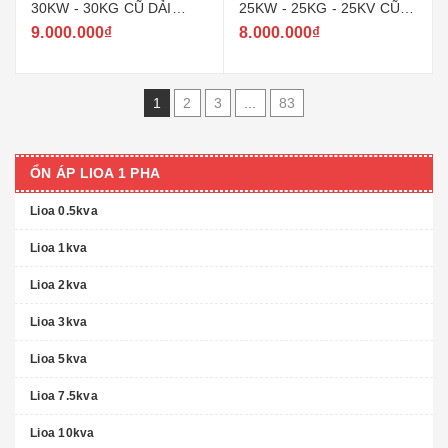
30KW - 30KG CŨ DẢI
25KW - 25KG - 25KV CŨ
150V ~ 250V MODEL SH -
DẢI 150V ~ 250V MODEL
9.000.000₫
8.000.000₫
30000
SH - 25000
1
2
3
...
83
ỔN ÁP LIOA 1 PHA
Lioa 0.5kva
Lioa 1kva
Lioa 2kva
Lioa 3kva
Lioa 5kva
Lioa 7.5kva
Lioa 10kva