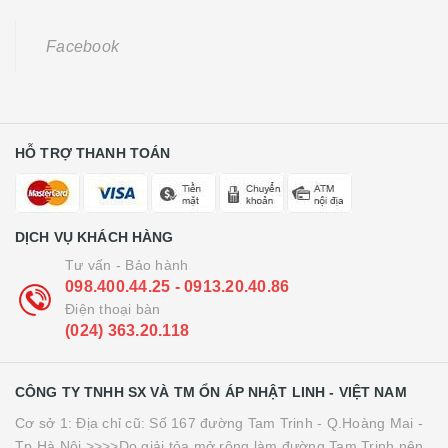
Facebook
HỖ TRỢ THANH TOÁN
DỊCH VỤ KHÁCH HÀNG
Tư vấn - Bảo hành
098.400.44.25 - 0913.20.40.86
Điện thoại bàn
(024) 363.20.118
CÔNG TY TNHH SX VÀ TM ỔN ÁP NHẬT LINH - VIỆT NAM
Cơ sở 1: Địa chỉ cũ: Số 167 đường Tam Trinh - Q.Hoàng Mai -
Tp.Hà Nội >>>>Do giải tỏa mở rộng làm đường Tam Trinh nên