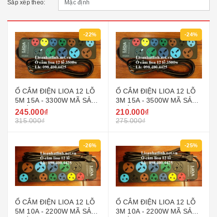
Sắp xếp theo:
-22%
-24%
Ổ CẮM ĐIỆN LIOA 12 LỖ
Ổ CẮM ĐIỆN LIOA 12 LỖ
5M 15A - 3300W MÃ SẢN
3M 15A - 3500W MÃ SẢN
PHẨM 5D7SN15A5.2
PHẨM 5D7SN15A3.2
245.000₫
210.000₫
315.000₫
275.000₫
-26%
-25%
Ổ CẮM ĐIỆN LIOA 12 LỖ
Ổ CẮM ĐIỆN LIOA 12 LỖ
5M 10A - 2200W MÃ SẢN
3M 10A - 2200W MÃ SẢN