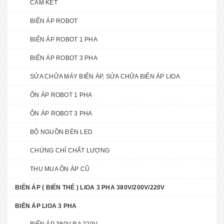
CAM KẾT
BIẾN ÁP ROBOT
BIẾN ÁP ROBOT 1 PHA
BIẾN ÁP ROBOT 3 PHA
SỬA CHỮA MÁY BIẾN ÁP, SỬA CHỮA BIẾN ÁP LIOA
ỔN ÁP ROBOT 1 PHA
ỔN ÁP ROBOT 3 PHA
BỘ NGUỒN ĐÈN LED
CHỨNG CHỈ CHẤT LƯỢNG
THU MUA ỔN ÁP CŨ
BIẾN ÁP ( BIẾN THẾ ) LIOA 3 PHA 380V/200V/220V
BIẾN ÁP LIOA 3 PHA