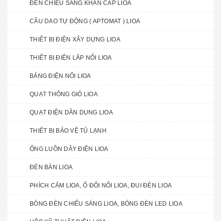
ĐÈN CHIẾU SÁNG KHẨN CẤP LIOA
CẦU DAO TỰ ĐỘNG ( APTOMAT ) LIOA
THIẾT BỊ ĐIỆN XÂY DỰNG LIOA
THIẾT BỊ ĐIỆN LẮP NỔI LIOA
BẢNG ĐIỆN NỔI LIOA
QUẠT THÔNG GIÓ LIOA
QUẠT ĐIỆN DÂN DỤNG LIOA
THIẾT BỊ BẢO VỆ TỦ LẠNH
ỐNG LUỒN DÂY ĐIỆN LIOA
ĐÈN BÀN LIOA
PHÍCH CẮM LIOA, Ổ ĐỔI NỐI LIOA, ĐUI ĐÈN LIOA
BÓNG ĐÈN CHIẾU SÁNG LIOA, BÓNG ĐÈN LED LIOA