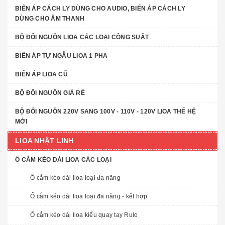
BIẾN ÁP CÁCH LY DÙNG CHO AUDIO, BIẾN ÁP CÁCH LY
DÙNG CHO ÂM THANH
BỘ ĐỔI NGUỒN LIOA CÁC LOẠI CÔNG SUẤT
BIẾN ÁP TỰ NGẪU LIOA 1 PHA
BIẾN ÁP LIOA CŨ
BỘ ĐỔI NGUỒN GIÁ RẺ
BỘ ĐỔI NGUỒN 220V SANG 100V - 110V - 120V LIOA THẾ HỆ
MỚI
LIOA NHẬT LINH
Ổ CẮM KÉO DÀI LIOA CÁC LOẠI
Ổ cắm kéo dài lioa loại đa năng
Ổ cắm kéo dài lioa loại đa năng - kết hợp
Ổ cắm kéo dài lioa kiểu quay tay Rulo