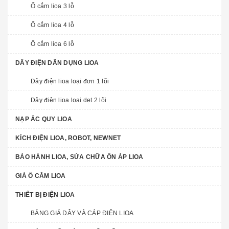
Ổ cắm lioa 3 lỗ
Ổ cắm lioa 4 lỗ
Ổ cắm lioa 6 lỗ
DÂY ĐIỆN DÂN DỤNG LIOA
Dây điện lioa loại đơn 1 lõi
Dây điện lioa loại dẹt 2 lõi
NẠP ẮC QUY LIOA
KÍCH ĐIỆN LIOA, ROBOT, NEWNET
BẢO HÀNH LIOA, SỬA CHỮA ỔN ÁP LIOA
GIÁ Ổ CẮM LIOA
THIẾT BỊ ĐIỆN LIOA
BẢNG GIÁ DÂY VÀ CÁP ĐIỆN LIOA