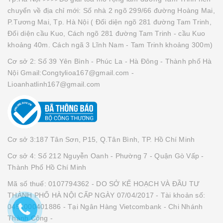
chuyển về địa chỉ mới: Số nhà 2 ngõ 299/66 đường Hoàng Mai,
P.Tương Mai, Tp. Hà Nội ( Đối diện ngõ 281 đường Tam Trinh,
Đối diện cầu Kuo, Cách ngõ 281 đường Tam Trinh - cầu Kuo
khoảng 40m. Cách ngã 3 Lĩnh Nam - Tam Trinh khoảng 300m)
Cơ sở 2: Số 39 Yên Bình - Phúc La - Hà Đông - Thành phố Hà
Nội Gmail:Congtylioa167@gmail.com -
Lioanhatlinh167@gmail.com
Cơ sở 3:187 Tân Sơn, P15, Q.Tân Bình, TP. Hồ Chí Minh
Cơ sở 4: Số 212 Nguyễn Oanh - Phường 7 - Quận Gò Vấp -
Thành Phố Hồ Chí Minh
Mã số thuế: 0107794362 - DO SỞ KẾ HOẠCH VÀ ĐẦU TƯ
THÀNH PHỐ HÀ NỘI CẤP NGÀY 07/04/2017 - Tài khoản số:
0451000401886 - Tại Ngân Hàng Vietcombank - Chi Nhánh
Thành Công -