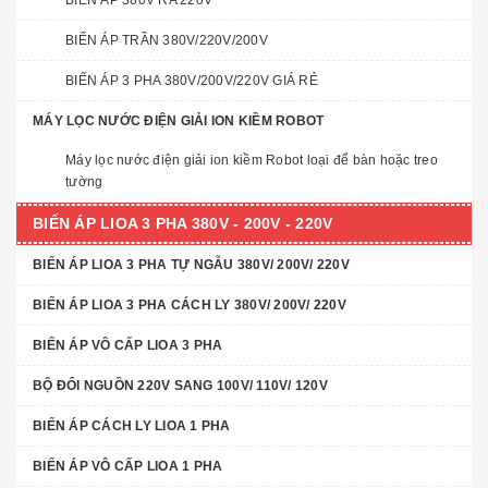
BIẾN ÁP 380V RA 220V
BIẾN ÁP TRẦN 380V/220V/200V
BIẾN ÁP 3 PHA 380V/200V/220V GIÁ RẺ
MÁY LỌC NƯỚC ĐIỆN GIẢI ION KIỀM ROBOT
Máy lọc nước điện giải ion kiềm Robot loại để bàn hoặc treo
tường
BIẾN ÁP LIOA 3 PHA 380V - 200V - 220V
BIẾN ÁP LIOA 3 PHA TỰ NGẪU 380V/ 200V/ 220V
BIẾN ÁP LIOA 3 PHA CÁCH LY 380V/ 200V/ 220V
BIẾN ÁP VÔ CẤP LIOA 3 PHA
BỘ ĐỔI NGUỒN 220V SANG 100V/ 110V/ 120V
BIẾN ÁP CÁCH LY LIOA 1 PHA
BIẾN ÁP VÔ CẤP LIOA 1 PHA