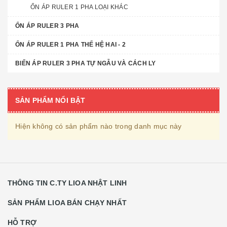
ỔN ÁP RULER 1 PHA LOẠI KHÁC
ỔN ÁP RULER 3 PHA
ỔN ÁP RULER 1 PHA THẾ HỆ HAI - 2
BIẾN ÁP RULER 3 PHA TỰ NGẪU VÀ CÁCH LY
SẢN PHẨM NỔI BẬT
Hiện không có sản phẩm nào trong danh mục này
THÔNG TIN C.TY LIOA NHẬT LINH
SẢN PHẨM LIOA BÁN CHẠY NHẤT
HỖ TRỢ