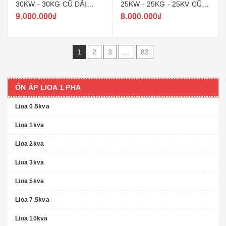
30KW - 30KG CŨ DẢI
25KW - 25KG - 25KV CŨ
150V ~ 250V MODEL SH -
DẢI 150V ~ 250V MODEL
9.000.000₫
8.000.000₫
30000
SH - 25000
1
2
3
...
83
ỔN ÁP LIOA 1 PHA
Lioa 0.5kva
Lioa 1kva
Lioa 2kva
Lioa 3kva
Lioa 5kva
Lioa 7.5kva
Lioa 10kva