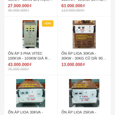
160V - 430V ( 90V - 250V )
NHẤT THỊ TRƯỜNG
27.000.000₫
63.000.000₫
GIÁ RẺ
45.000.000₫
110.000.000₫
-43%
ỔN ÁP 3 PHA VITEC
ỔN ÁP LIOA 30KVA -
100KVA - 100KW GIÁ RẺ
30KW - 30KG CŨ DẢI 90V
NHẤT THỊ TRƯỜNG
~ 250V MODEL DRI -
43.000.000₫
13.000.000₫
30000
75.000.000₫
ỔN ÁP LIOA 30KVA -
ỔN ÁP LIOA 25KVA -