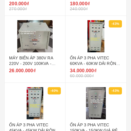
PHẨM 5D7SN5.2
PHẨM 5D7SN3.2
200.000₫
180.000₫
270.000₫
240.000₫
-43%
MÁY BIẾN ÁP 380V RA
ỔN ÁP 3 PHA VITEC
220V - 200V 100KVA -
60KVA - 60KW DẢI RỘNG
100KW LIOA
160V - 430V ( 90V - 250V )
26.000.000₫
34.000.000₫
GIÁ RẺ
60.000.000₫
-40%
-43%
ỔN ÁP 3 PHA VITEC
ỔN ÁP 3 PHA VITEC
45KVA - 45KW DẢI RỘNG
150KVA - 150KW GIÁ RẺ