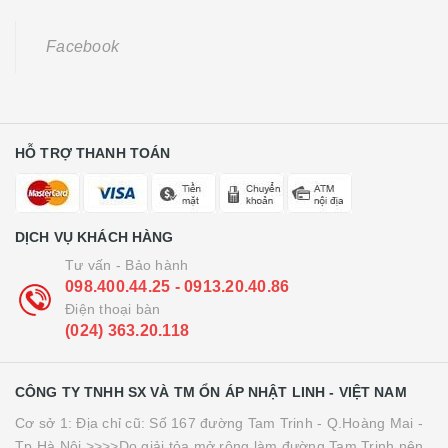
Facebook
HỖ TRỢ THANH TOÁN
DỊCH VỤ KHÁCH HÀNG
Tư vấn - Bảo hành
098.400.44.25 - 0913.20.40.86
Điện thoại bàn
(024) 363.20.118
CÔNG TY TNHH SX VÀ TM ỔN ÁP NHẬT LINH - VIỆT NAM
Cơ sở 1: Địa chỉ cũ: Số 167 đường Tam Trinh - Q.Hoàng Mai -
Tp.Hà Nội >>>>Do giải tỏa mở rộng làm đường Tam Trinh nên