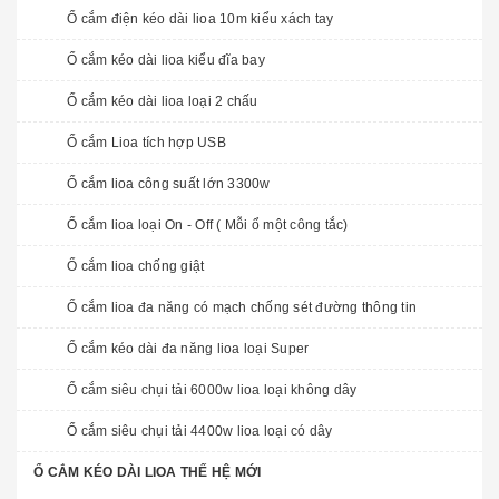
Ổ cắm điện kéo dài lioa 10m kiểu xách tay
Ổ cắm kéo dài lioa kiểu đĩa bay
Ổ cắm kéo dài lioa loại 2 chấu
Ổ cắm Lioa tích hợp USB
Ổ cắm lioa công suất lớn 3300w
Ổ cắm lioa loại On - Off ( Mỗi ổ một công tắc)
Ổ cắm lioa chống giật
Ổ cắm lioa đa năng có mạch chống sét đường thông tin
Ổ cắm kéo dài đa năng lioa loại Super
Ổ cắm siêu chụi tải 6000w lioa loại không dây
Ổ cắm siêu chụi tải 4400w lioa loại có dây
Ổ CẮM KÉO DÀI LIOA THẾ HỆ MỚI