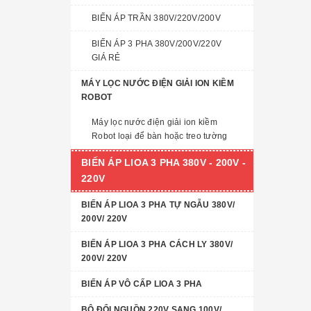
BIẾN ÁP TRẦN 380V/220V/200V
BIẾN ÁP 3 PHA 380V/200V/220V
GIÁ RẺ
MÁY LỌC NƯỚC ĐIỆN GIẢI ION KIỀM
ROBOT
Máy lọc nước điện giải ion kiềm
Robot loại để bàn hoặc treo tường
BIẾN ÁP LIOA 3 PHA 380V - 200V -
220V
BIẾN ÁP LIOA 3 PHA TỰ NGẪU 380V/
200V/ 220V
BIẾN ÁP LIOA 3 PHA CÁCH LY 380V/
200V/ 220V
BIẾN ÁP VÔ CẤP LIOA 3 PHA
BỘ ĐỔI NGUỒN 220V SANG 100V/