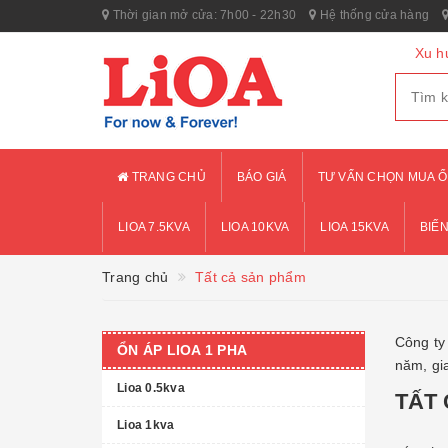
Thời gian mở cửa: 7h00 - 22h30
Hệ thống cửa hàng
Xu h
TRANG CHỦ
BÁO GIÁ
TƯ VẤN CHỌN MUA Ổ
LIOA 7.5KVA
LIOA 10KVA
LIOA 15KVA
BIẾN
Trang chủ
Tất cả sản phẩm
Công ty 
ỔN ÁP LIOA 1 PHA
năm, gi
Lioa 0.5kva
TẤT
Lioa 1kva