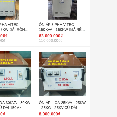
 PHA VITEC
ỔN ÁP 3 PHA VITEC
 45KW DẢI RỘNG
150KVA - 150KW GIÁ RẺ
0V ( 90V - 250V )
NHẤT THỊ TRƯỜNG
000₫
63.000.000₫
00₫
110.000.000₫
OA 30KVA - 30KW
ỔN ÁP LIOA 25KVA - 25KW
Ũ DẢI 150V ~
- 25KG - 25KV CŨ DẢI
DEL SH - 30000
150V ~ 250V MODEL SH -
00₫
8.000.000₫