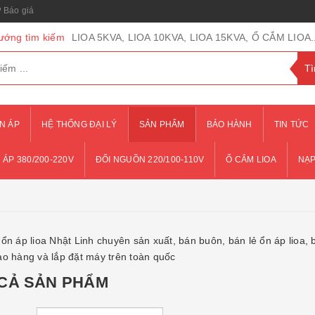
Báo giá
ướng tìm kiếm
LIOA 5KVA, LIOA 10KVA, LIOA 15KVA, Ổ CẮM LIOA..
N ÁP
HỆ THỐNG ĐẠI LÝ
SẢN PHẨM
BẢO HÀNH
TIN TỨC
 ÁP 380/200-220V
ĐỔI NGUỒN 220/100-110V
Ổ CẮM LIOA
NẠP
ổn áp lioa Nhật Linh chuyên sản xuất, bán buôn, bán lẻ ổn áp lioa, b
ao hàng và lắp đặt máy trên toàn quốc
 CẢ SẢN PHẨM