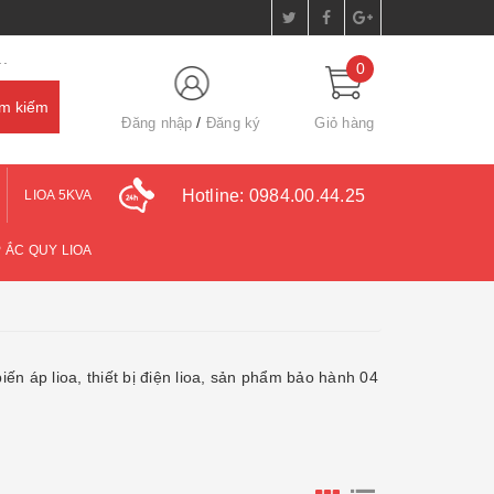
.
0
Đăng nhập
Đăng ký
Giỏ hàng
Hotline:
0984.00.44.25
LIOA 5KVA
 ẮC QUY LIOA
iến áp lioa, thiết bị điện lioa, sản phẩm bảo hành 04