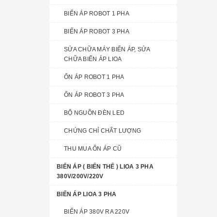
BIẾN ÁP ROBOT 1 PHA
BIẾN ÁP ROBOT 3 PHA
SỬA CHỮA MÁY BIẾN ÁP, SỬA
CHỮA BIẾN ÁP LIOA
ỔN ÁP ROBOT 1 PHA
ỔN ÁP ROBOT 3 PHA
BỘ NGUỒN ĐÈN LED
CHỨNG CHỈ CHẤT LƯỢNG
THU MUA ỔN ÁP CŨ
BIẾN ÁP ( BIẾN THẾ ) LIOA 3 PHA
380V/200V/220V
BIẾN ÁP LIOA 3 PHA
BIẾN ÁP 380V RA 220V