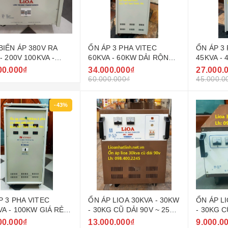
BIẾN ÁP 380V RA
ỔN ÁP 3 PHA VITEC
ỔN ÁP 3
- 200V 100KVA -
60KVA - 60KW DẢI RỘNG
45KVA -
W LIOA
160V - 430V ( 90V - 250V )
160V - 43
00.000₫
34.000.000₫
27.000.
GIÁ RẺ
GIÁ RẺ
60.000.000₫
45.000.0
-43%
P 3 PHA VITEC
ỔN ÁP LIOA 30KVA - 30KW
ỔN ÁP LI
VA - 100KW GIÁ RẺ
- 30KG CŨ DẢI 90V ~ 250V
- 30KG C
 THỊ TRƯỜNG
MODEL DRI - 30000
250V MO
00.000₫
13.000.000₫
9.000.0