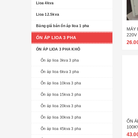
Lioa 4kva
Lioa 12.5kva
Bảng giá bán ổn áp lioa 1 pha
MÁY 
220V 
ỔN ÁP LIOA 3 PHA
100K
26.0
ỔN ÁP LIOA 3 PHA KHÔ
Ổn áp lioa 3kva 3 pha
Ổn áp lioa 6kva 3 pha
Ổn áp lioa 10kva 3 pha
Ổn áp lioa 15kva 3 pha
Ổn áp lioa 20kva 3 pha
Ổn áp lioa 30kva 3 pha
ỔN Á
100K
Ổn áp lioa 45kva 3 pha
NHẤT
43.0