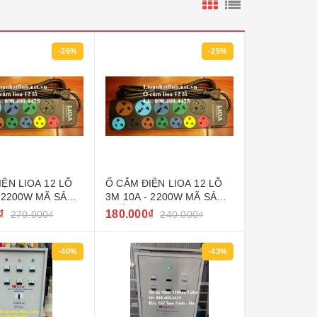
-26%
-25%
IỆN LIOA 12 LỖ
Ổ CẮM ĐIỆN LIOA 12 LỖ
- 2200W MÃ SẢN
3M 10A - 2200W MÃ SẢN
7SN5.2
PHẨM 5D7SN3.2
₫
180.000₫
270.000₫
240.000₫
-40%
-43%