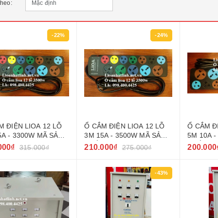
theo:
-22%
-24%
M ĐIỆN LIOA 12 LỖ
Ổ CẮM ĐIỆN LIOA 12 LỖ
Ổ CẮM Đ
5A - 3300W MÃ SẢN
3M 15A - 3500W MÃ SẢN
5M 10A 
 5D7SN15A5.2
PHẨM 5D7SN15A3.2
PHẨM 5D
000₫
210.000₫
200.000
315.000₫
275.000₫
-43%