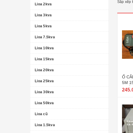
Sắp xếp 
Lioa 2kva
Lioa 3kva
Lioa 5kva
Lioa 7.5kva
Lioa 10kva
Lioa 15kva
Lioa 20kva
Ổ CẮ
Lioa 25kva
5M 1
PHẨM
245.
Lioa 30kva
Lioa 50kva
Lioa cũ
Lioa 1.5kva