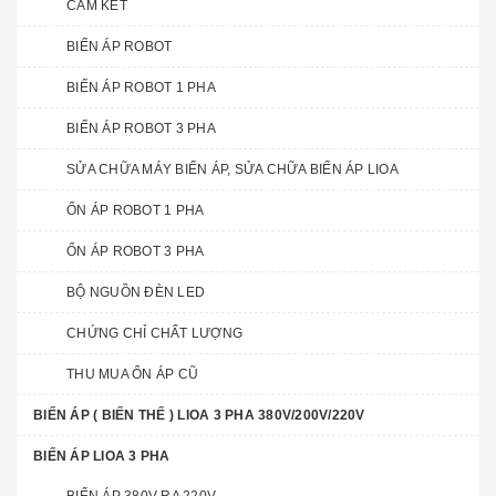
CAM KẾT
BIẾN ÁP ROBOT
BIẾN ÁP ROBOT 1 PHA
BIẾN ÁP ROBOT 3 PHA
SỬA CHỮA MÁY BIẾN ÁP, SỬA CHỮA BIẾN ÁP LIOA
ỔN ÁP ROBOT 1 PHA
ỔN ÁP ROBOT 3 PHA
BỘ NGUỒN ĐÈN LED
CHỨNG CHỈ CHẤT LƯỢNG
THU MUA ỔN ÁP CŨ
BIẾN ÁP ( BIẾN THẾ ) LIOA 3 PHA 380V/200V/220V
BIẾN ÁP LIOA 3 PHA