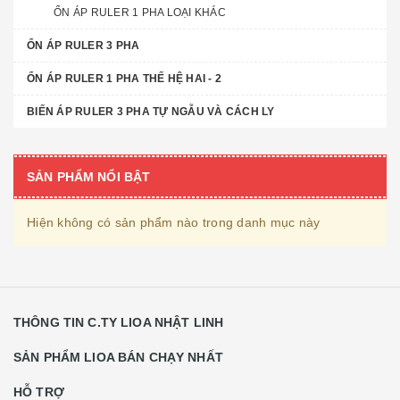
ỔN ÁP RULER 1 PHA LOẠI KHÁC
ỔN ÁP RULER 3 PHA
ỔN ÁP RULER 1 PHA THẾ HỆ HAI - 2
BIẾN ÁP RULER 3 PHA TỰ NGẪU VÀ CÁCH LY
SẢN PHẨM NỔI BẬT
Hiện không có sản phẩm nào trong danh mục này
THÔNG TIN C.TY LIOA NHẬT LINH
SẢN PHẨM LIOA BÁN CHẠY NHẤT
HỖ TRỢ