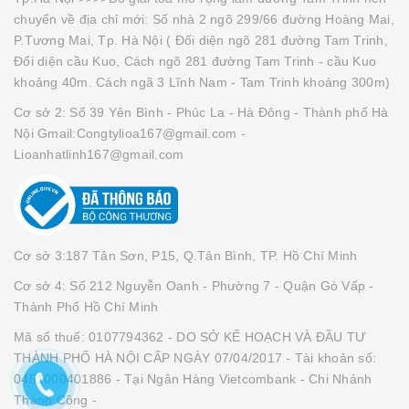
chuyển về địa chỉ mới: Số nhà 2 ngõ 299/66 đường Hoàng Mai,
P.Tương Mai, Tp. Hà Nội ( Đối diện ngõ 281 đường Tam Trinh,
Đối diện cầu Kuo, Cách ngõ 281 đường Tam Trinh - cầu Kuo
khoảng 40m. Cách ngã 3 Lĩnh Nam - Tam Trinh khoảng 300m)
Cơ sở 2: Số 39 Yên Bình - Phúc La - Hà Đông - Thành phố Hà
Nội Gmail:Congtylioa167@gmail.com -
Lioanhatlinh167@gmail.com
Cơ sở 3:187 Tân Sơn, P15, Q.Tân Bình, TP. Hồ Chí Minh
Cơ sở 4: Số 212 Nguyễn Oanh - Phường 7 - Quận Gò Vấp -
Thành Phố Hồ Chí Minh
Mã số thuế: 0107794362 - DO SỞ KẾ HOẠCH VÀ ĐẦU TƯ
THÀNH PHỐ HÀ NỘI CẤP NGÀY 07/04/2017 - Tài khoản số:
0451000401886 - Tại Ngân Hàng Vietcombank - Chi Nhánh
Thành Công -