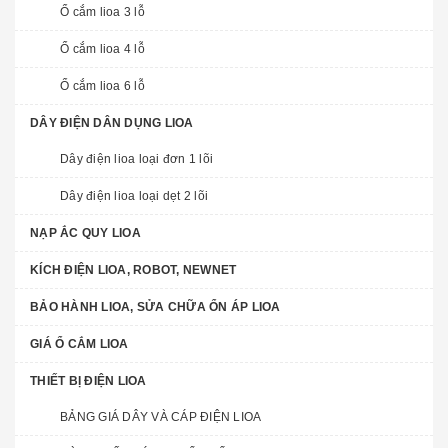
Ổ cắm lioa 3 lỗ
Ổ cắm lioa 4 lỗ
Ổ cắm lioa 6 lỗ
DÂY ĐIỆN DÂN DỤNG LIOA
Dây điện lioa loại đơn 1 lõi
Dây điện lioa loại dẹt 2 lõi
NẠP ẮC QUY LIOA
KÍCH ĐIỆN LIOA, ROBOT, NEWNET
BẢO HÀNH LIOA, SỬA CHỮA ỔN ÁP LIOA
GIÁ Ổ CẮM LIOA
THIẾT BỊ ĐIỆN LIOA
BẢNG GIÁ DÂY VÀ CÁP ĐIỆN LIOA