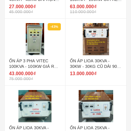
160V - 430V ( 90V - 250V )
NHẤT THỊ TRƯỜNG
27.000.000₫
63.000.000₫
GIÁ RẺ
45.000.000₫
110.000.000₫
-43%
ỔN ÁP 3 PHA VITEC
ỔN ÁP LIOA 30KVA -
100KVA - 100KW GIÁ RẺ
30KW - 30KG CŨ DẢI 90V
NHẤT THỊ TRƯỜNG
~ 250V MODEL DRI -
43.000.000₫
13.000.000₫
30000
75.000.000₫
ỔN ÁP LIOA 30KVA -
ỔN ÁP LIOA 25KVA -