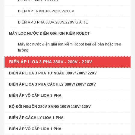
BIẾN ÁP 380V RA 220V
BIẾN ÁP TRẦN 380V/220V/200V
BIẾN ÁP 3 PHA 380V/200V/220V GIÁ RẺ
MÁY LỌC NƯỚC ĐIỆN GIẢI ION KIỀM ROBOT
Máy lọc nước điện giải ion kiềm Robot loại để bàn hoặc treo
tường
BIẾN ÁP LIOA 3 PHA 380V - 200V - 220V
BIẾN ÁP LIOA 3 PHA TỰ NGẪU 380V/ 200V/ 220V
BIẾN ÁP LIOA 3 PHA CÁCH LY 380V/ 200V/ 220V
BIẾN ÁP VÔ CẤP LIOA 3 PHA
BỘ ĐỔI NGUỒN 220V SANG 100V/ 110V/ 120V
BIẾN ÁP CÁCH LY LIOA 1 PHA
BIẾN ÁP VÔ CẤP LIOA 1 PHA