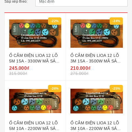
Sắp xếp theo:
-22%
-24%
Ổ CẮM ĐIỆN LIOA 12 LỖ
Ổ CẮM ĐIỆN LIOA 12 LỖ
5M 15A - 3300W MÃ SẢN
3M 15A - 3500W MÃ SẢN
PHẨM 5D7SN15A5.2
PHẨM 5D7SN15A3.2
245.000₫
210.000₫
315.000₫
275.000₫
-26%
-25%
Ổ CẮM ĐIỆN LIOA 12 LỖ
Ổ CẮM ĐIỆN LIOA 12 LỖ
5M 10A - 2200W MÃ SẢN
3M 10A - 2200W MÃ SẢN