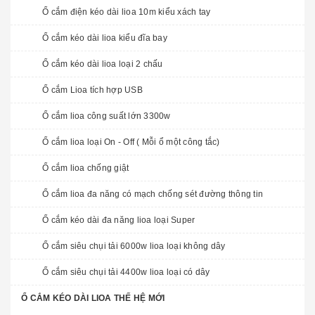
Ổ cắm điện kéo dài lioa 10m kiểu xách tay
Ổ cắm kéo dài lioa kiểu đĩa bay
Ổ cắm kéo dài lioa loại 2 chấu
Ổ cắm Lioa tích hợp USB
Ổ cắm lioa công suất lớn 3300w
Ổ cắm lioa loại On - Off ( Mỗi ổ một công tắc)
Ổ cắm lioa chống giật
Ổ cắm lioa đa năng có mạch chống sét đường thông tin
Ổ cắm kéo dài đa năng lioa loại Super
Ổ cắm siêu chụi tải 6000w lioa loại không dây
Ổ cắm siêu chụi tải 4400w lioa loại có dây
Ổ CẮM KÉO DÀI LIOA THẾ HỆ MỚI