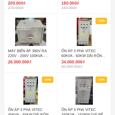
PHẨM 5D7SN5.2
PHẨM 5D7SN3.2
200.000₫
180.000₫
270.000₫
240.000₫
-43%
MÁY BIẾN ÁP 380V RA
ỔN ÁP 3 PHA VITEC
220V - 200V 100KVA -
60KVA - 60KW DẢI RỘNG
100KW LIOA
160V - 430V ( 90V - 250V )
26.000.000₫
34.000.000₫
GIÁ RẺ
60.000.000₫
-40%
-43%
ỔN ÁP 3 PHA VITEC
ỔN ÁP 3 PHA VITEC
45KVA - 45KW DẢI RỘNG
150KVA - 150KW GIÁ RẺ