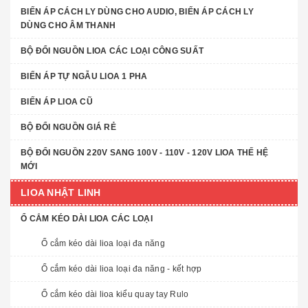
BIẾN ÁP CÁCH LY DÙNG CHO AUDIO, BIẾN ÁP CÁCH LY
DÙNG CHO ÂM THANH
BỘ ĐỔI NGUỒN LIOA CÁC LOẠI CÔNG SUẤT
BIẾN ÁP TỰ NGẪU LIOA 1 PHA
BIẾN ÁP LIOA CŨ
BỘ ĐỔI NGUỒN GIÁ RẺ
BỘ ĐỔI NGUỒN 220V SANG 100V - 110V - 120V LIOA THẾ HỆ
MỚI
LIOA NHẬT LINH
Ổ CẮM KÉO DÀI LIOA CÁC LOẠI
Ổ cắm kéo dài lioa loại đa năng
Ổ cắm kéo dài lioa loại đa năng - kết hợp
Ổ cắm kéo dài lioa kiểu quay tay Rulo