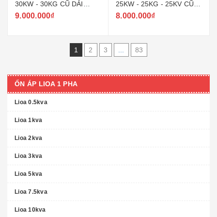
30KW - 30KG CŨ DẢI
25KW - 25KG - 25KV CŨ
150V ~ 250V MODEL SH -
DẢI 150V ~ 250V MODEL
9.000.000₫
8.000.000₫
30000
SH - 25000
1
2
3
...
83
ỔN ÁP LIOA 1 PHA
Lioa 0.5kva
Lioa 1kva
Lioa 2kva
Lioa 3kva
Lioa 5kva
Lioa 7.5kva
Lioa 10kva