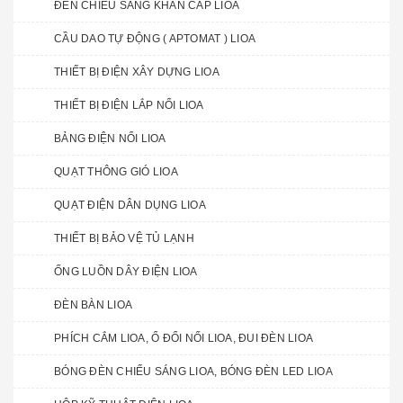
ĐÈN CHIẾU SÁNG KHẨN CẤP LIOA
CẦU DAO TỰ ĐỘNG ( APTOMAT ) LIOA
THIẾT BỊ ĐIỆN XÂY DỰNG LIOA
THIẾT BỊ ĐIỆN LẮP NỔI LIOA
BẢNG ĐIỆN NỔI LIOA
QUẠT THÔNG GIÓ LIOA
QUẠT ĐIỆN DÂN DỤNG LIOA
THIẾT BỊ BẢO VỆ TỦ LẠNH
ỐNG LUỒN DÂY ĐIỆN LIOA
ĐÈN BÀN LIOA
PHÍCH CẮM LIOA, Ổ ĐỔI NỐI LIOA, ĐUI ĐÈN LIOA
BÓNG ĐÈN CHIẾU SÁNG LIOA, BÓNG ĐÈN LED LIOA