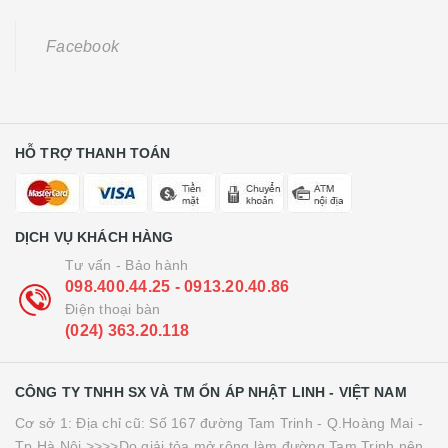
Facebook
HỖ TRỢ THANH TOÁN
DỊCH VỤ KHÁCH HÀNG
Tư vấn - Bảo hành
098.400.44.25 - 0913.20.40.86
Điện thoại bàn
(024) 363.20.118
CÔNG TY TNHH SX VÀ TM ỔN ÁP NHẬT LINH - VIỆT NAM
Cơ sở 1: Địa chỉ cũ: Số 167 đường Tam Trinh - Q.Hoàng Mai -
Tp.Hà Nội >>>>Do giải tỏa mở rộng làm đường Tam Trinh nên