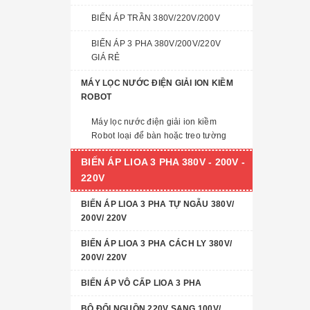
BIẾN ÁP TRẦN 380V/220V/200V
BIẾN ÁP 3 PHA 380V/200V/220V
GIÁ RẺ
MÁY LỌC NƯỚC ĐIỆN GIẢI ION KIỀM
ROBOT
Máy lọc nước điện giải ion kiềm
Robot loại để bàn hoặc treo tường
BIẾN ÁP LIOA 3 PHA 380V - 200V -
220V
BIẾN ÁP LIOA 3 PHA TỰ NGẪU 380V/
200V/ 220V
BIẾN ÁP LIOA 3 PHA CÁCH LY 380V/
200V/ 220V
BIẾN ÁP VÔ CẤP LIOA 3 PHA
BỘ ĐỔI NGUỒN 220V SANG 100V/