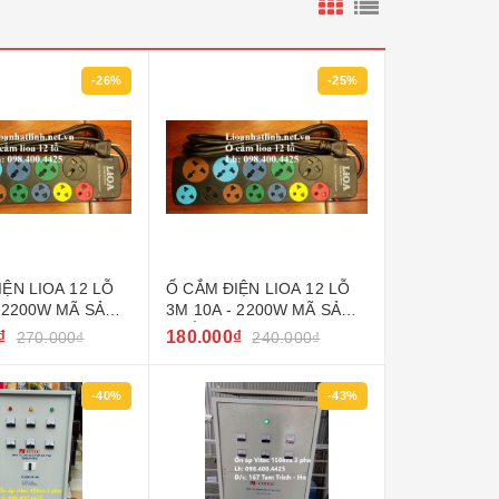
-26%
-25%
IỆN LIOA 12 LỖ
Ổ CẮM ĐIỆN LIOA 12 LỖ
- 2200W MÃ SẢN
3M 10A - 2200W MÃ SẢN
7SN5.2
PHẨM 5D7SN3.2
₫
180.000₫
270.000₫
240.000₫
-40%
-43%