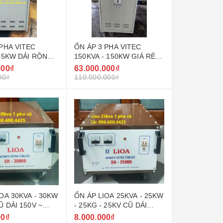
 PHA VITEC
ỔN ÁP 3 PHA VITEC
 45KW DẢI RỘNG
150KVA - 150KW GIÁ RẺ
0V ( 90V - 250V )
NHẤT THỊ TRƯỜNG
000₫
63.000.000₫
00₫
110.000.000₫
OA 30KVA - 30KW
ỔN ÁP LIOA 25KVA - 25KW
Ũ DẢI 150V ~
- 25KG - 25KV CŨ DẢI
DEL SH - 30000
150V ~ 250V MODEL SH -
00₫
8.000.000₫