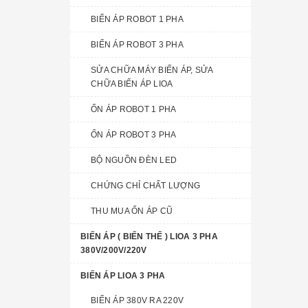
BIẾN ÁP ROBOT 1 PHA
BIẾN ÁP ROBOT 3 PHA
SỬA CHỮA MÁY BIẾN ÁP, SỬA
CHỮA BIẾN ÁP LIOA
ỔN ÁP ROBOT 1 PHA
ỔN ÁP ROBOT 3 PHA
BỘ NGUỒN ĐÈN LED
CHỨNG CHỈ CHẤT LƯỢNG
THU MUA ỔN ÁP CŨ
BIẾN ÁP ( BIẾN THẾ ) LIOA 3 PHA
380V/200V/220V
BIẾN ÁP LIOA 3 PHA
BIẾN ÁP 380V RA 220V