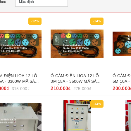
theo:
-22%
-24%
M ĐIỆN LIOA 12 LỖ
Ổ CẮM ĐIỆN LIOA 12 LỖ
Ổ CẮM Đ
5A - 3300W MÃ SẢN
3M 15A - 3500W MÃ SẢN
5M 10A 
 5D7SN15A5.2
PHẨM 5D7SN15A3.2
PHẨM 5D
000₫
210.000₫
200.000
315.000₫
275.000₫
-43%