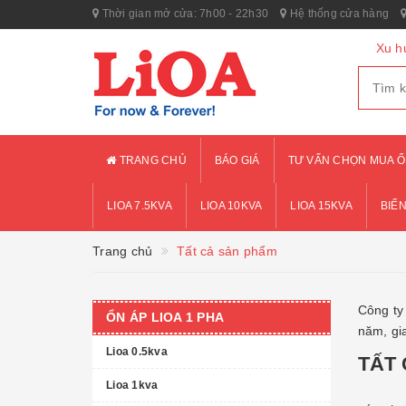
Thời gian mở cửa: 7h00 - 22h30
Hệ thống cửa hàng
Xu h
TRANG CHỦ
BÁO GIÁ
TƯ VẤN CHỌN MUA Ổ
LIOA 7.5KVA
LIOA 10KVA
LIOA 15KVA
BIẾN
Trang chủ
Tất cả sản phẩm
Công ty 
ỔN ÁP LIOA 1 PHA
năm, gi
Lioa 0.5kva
TẤT
Lioa 1kva