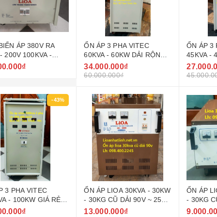
BIẾN ÁP 380V RA
ỔN ÁP 3 PHA VITEC
ỔN ÁP 3
- 200V 100KVA -
60KVA - 60KW DẢI RỘNG
45KVA -
W LIOA
160V - 430V ( 90V - 250V )
160V - 43
00.000₫
34.000.000₫
27.000.
GIÁ RẺ
GIÁ RẺ
60.000.000₫
45.000.0
-43%
P 3 PHA VITEC
ỔN ÁP LIOA 30KVA - 30KW
ỔN ÁP LI
VA - 100KW GIÁ RẺ
- 30KG CŨ DẢI 90V ~ 250V
- 30KG C
 THỊ TRƯỜNG
MODEL DRI - 30000
250V MO
00.000₫
13.000.000₫
9.000.0