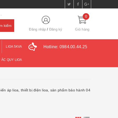
.
0
Đăng nhập
Đăng ký
Giỏ hàng
Hotline:
0984.00.44.25
LIOA 5KVA
 ẮC QUY LIOA
iến áp lioa, thiết bị điện lioa, sản phẩm bảo hành 04