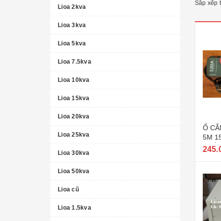
Sắp xếp 
Lioa 2kva
Lioa 3kva
Lioa 5kva
Lioa 7.5kva
Lioa 10kva
Lioa 15kva
Lioa 20kva
Ổ CẮ
Lioa 25kva
5M 1
PHẨM
245.
Lioa 30kva
Lioa 50kva
Lioa cũ
Lioa 1.5kva