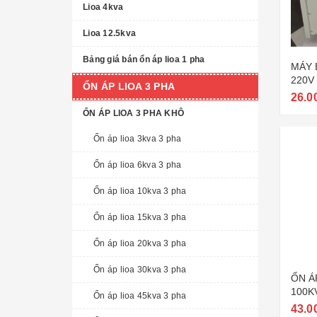
Lioa 4kva
Lioa 12.5kva
Bảng giá bán ổn áp lioa 1 pha
MÁY 
220V 
ỔN ÁP LIOA 3 PHA
100K
26.0
ỔN ÁP LIOA 3 PHA KHÔ
Ổn áp lioa 3kva 3 pha
Ổn áp lioa 6kva 3 pha
Ổn áp lioa 10kva 3 pha
Ổn áp lioa 15kva 3 pha
Ổn áp lioa 20kva 3 pha
Ổn áp lioa 30kva 3 pha
ỔN Á
100K
Ổn áp lioa 45kva 3 pha
NHẤT
43.0