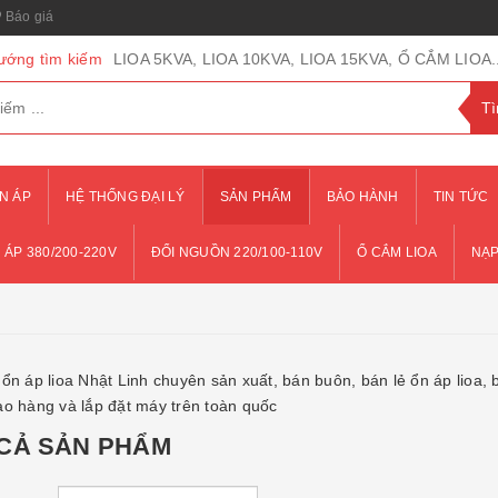
Báo giá
ướng tìm kiếm
LIOA 5KVA, LIOA 10KVA, LIOA 15KVA, Ổ CẮM LIOA..
N ÁP
HỆ THỐNG ĐẠI LÝ
SẢN PHẨM
BẢO HÀNH
TIN TỨC
 ÁP 380/200-220V
ĐỔI NGUỒN 220/100-110V
Ổ CẮM LIOA
NẠP
ổn áp lioa Nhật Linh chuyên sản xuất, bán buôn, bán lẻ ổn áp lioa, b
ao hàng và lắp đặt máy trên toàn quốc
 CẢ SẢN PHẨM