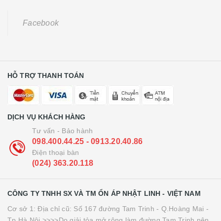
Facebook
HỖ TRỢ THANH TOÁN
DỊCH VỤ KHÁCH HÀNG
Tư vấn - Bảo hành
098.400.44.25 - 0913.20.40.86
Điện thoại bàn
(024) 363.20.118
CÔNG TY TNHH SX VÀ TM ỔN ÁP NHẬT LINH - VIỆT NAM
Cơ sở 1: Địa chỉ cũ: Số 167 đường Tam Trinh - Q.Hoàng Mai -
Tp.Hà Nội >>>>Do giải tỏa mở rộng làm đường Tam Trinh nên