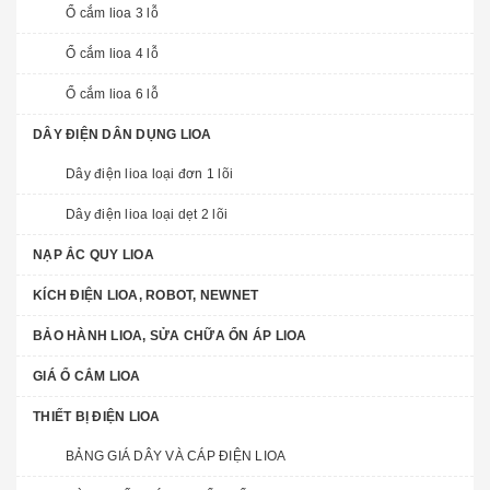
Ổ cắm lioa 3 lỗ
Ổ cắm lioa 4 lỗ
Ổ cắm lioa 6 lỗ
DÂY ĐIỆN DÂN DỤNG LIOA
Dây điện lioa loại đơn 1 lõi
Dây điện lioa loại dẹt 2 lõi
NẠP ẮC QUY LIOA
KÍCH ĐIỆN LIOA, ROBOT, NEWNET
BẢO HÀNH LIOA, SỬA CHỮA ỔN ÁP LIOA
GIÁ Ổ CẮM LIOA
THIẾT BỊ ĐIỆN LIOA
BẢNG GIÁ DÂY VÀ CÁP ĐIỆN LIOA