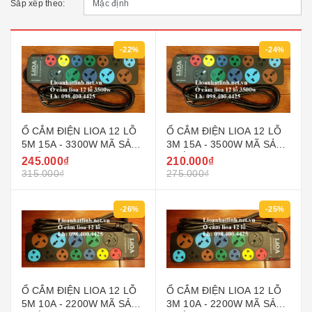
Sắp xếp theo:
-22%
-24%
Ổ CẮM ĐIỆN LIOA 12 LỖ
Ổ CẮM ĐIỆN LIOA 12 LỖ
5M 15A - 3300W MÃ SẢN
3M 15A - 3500W MÃ SẢN
PHẨM 5D7SN15A5.2
PHẨM 5D7SN15A3.2
245.000₫
210.000₫
315.000₫
275.000₫
-26%
-25%
Ổ CẮM ĐIỆN LIOA 12 LỖ
Ổ CẮM ĐIỆN LIOA 12 LỖ
5M 10A - 2200W MÃ SẢN
3M 10A - 2200W MÃ SẢN