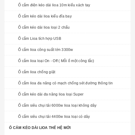
Ổ cắm điện kéo dài lioa 10m kiểu xách tay
Ổ cắm kéo dài lioa kiểu đĩa bay
Ổ cắm kéo dài lioa loại 2 chấu
Ổ cắm Lioa tích hợp USB
Ổ cắm lioa công suất lớn 3300w
Ổ cắm lioa loại On - Off ( Mỗi ổ một công tắc)
Ổ cắm lioa chống giật
Ổ cắm lioa đa năng có mạch chống sét đường thông tin
Ổ cắm kéo dài đa năng lioa loại Super
Ổ cắm siêu chụi tải 6000w lioa loại không dây
Ổ cắm siêu chụi tải 4400w lioa loại có dây
Ổ CẮM KÉO DÀI LIOA THẾ HỆ MỚI