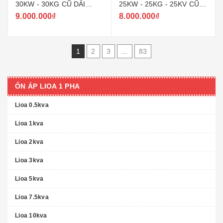
30KW - 30KG CŨ DẢI
25KW - 25KG - 25KV CŨ
150V ~ 250V MODEL SH -
DẢI 150V ~ 250V MODEL
9.000.000₫
8.000.000₫
30000
SH - 25000
1
2
3
...
83
ỔN ÁP LIOA 1 PHA
Lioa 0.5kva
Lioa 1kva
Lioa 2kva
Lioa 3kva
Lioa 5kva
Lioa 7.5kva
Lioa 10kva