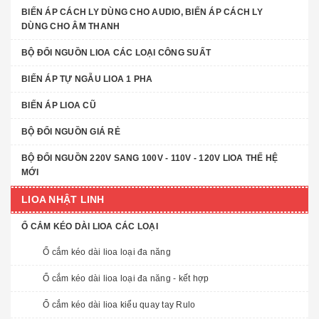
BIẾN ÁP CÁCH LY DÙNG CHO AUDIO, BIẾN ÁP CÁCH LY
DÙNG CHO ÂM THANH
BỘ ĐỔI NGUỒN LIOA CÁC LOẠI CÔNG SUẤT
BIẾN ÁP TỰ NGẪU LIOA 1 PHA
BIẾN ÁP LIOA CŨ
BỘ ĐỔI NGUỒN GIÁ RẺ
BỘ ĐỔI NGUỒN 220V SANG 100V - 110V - 120V LIOA THẾ HỆ
MỚI
LIOA NHẬT LINH
Ổ CẮM KÉO DÀI LIOA CÁC LOẠI
Ổ cắm kéo dài lioa loại đa năng
Ổ cắm kéo dài lioa loại đa năng - kết hợp
Ổ cắm kéo dài lioa kiểu quay tay Rulo