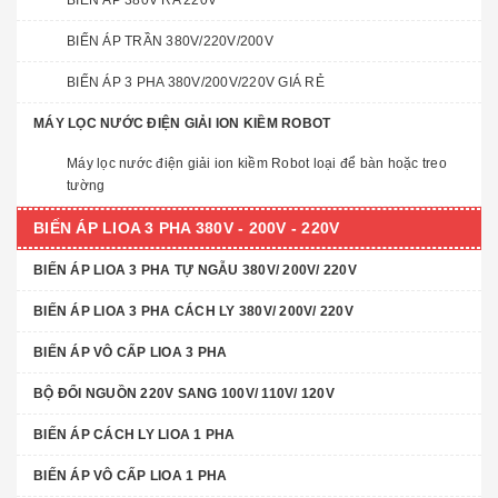
BIẾN ÁP 380V RA 220V
BIẾN ÁP TRẦN 380V/220V/200V
BIẾN ÁP 3 PHA 380V/200V/220V GIÁ RẺ
MÁY LỌC NƯỚC ĐIỆN GIẢI ION KIỀM ROBOT
Máy lọc nước điện giải ion kiềm Robot loại để bàn hoặc treo
tường
BIẾN ÁP LIOA 3 PHA 380V - 200V - 220V
BIẾN ÁP LIOA 3 PHA TỰ NGẪU 380V/ 200V/ 220V
BIẾN ÁP LIOA 3 PHA CÁCH LY 380V/ 200V/ 220V
BIẾN ÁP VÔ CẤP LIOA 3 PHA
BỘ ĐỔI NGUỒN 220V SANG 100V/ 110V/ 120V
BIẾN ÁP CÁCH LY LIOA 1 PHA
BIẾN ÁP VÔ CẤP LIOA 1 PHA