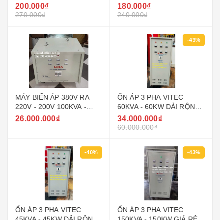
PHẨM 5D7SN5.2
PHẨM 5D7SN3.2
200.000₫
180.000₫
270.000₫
240.000₫
-43%
MÁY BIẾN ÁP 380V RA
ỔN ÁP 3 PHA VITEC
220V - 200V 100KVA -
60KVA - 60KW DẢI RỘNG
100KW LIOA
160V - 430V ( 90V - 250V )
26.000.000₫
34.000.000₫
GIÁ RẺ
60.000.000₫
-40%
-43%
ỔN ÁP 3 PHA VITEC
ỔN ÁP 3 PHA VITEC
45KVA - 45KW DẢI RỘNG
150KVA - 150KW GIÁ RẺ