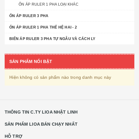
ỔN ÁP RULER 1 PHA LOẠI KHÁC
ỔN ÁP RULER 3 PHA
ỔN ÁP RULER 1 PHA THẾ HỆ HAI - 2
BIẾN ÁP RULER 3 PHA TỰ NGẪU VÀ CÁCH LY
SẢN PHẨM NỔI BẬT
Hiện không có sản phẩm nào trong danh mục này
THÔNG TIN C.TY LIOA NHẬT LINH
SẢN PHẨM LIOA BÁN CHẠY NHẤT
HỖ TRỢ