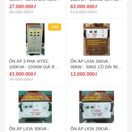
160V - 430V ( 90V - 250V )
NHẤT THỊ TRƯỜNG
27.000.000₫
63.000.000₫
GIÁ RẺ
45.000.000₫
110.000.000₫
-43%
ỔN ÁP 3 PHA VITEC
ỔN ÁP LIOA 30KVA -
100KVA - 100KW GIÁ RẺ
30KW - 30KG CŨ DẢI 90V
NHẤT THỊ TRƯỜNG
~ 250V MODEL DRI -
43.000.000₫
13.000.000₫
30000
75.000.000₫
ỔN ÁP LIOA 30KVA -
ỔN ÁP LIOA 25KVA -