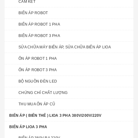
CAM KẾT
BIẾN ÁP ROBOT
BIẾN ÁP ROBOT 1 PHA
BIẾN ÁP ROBOT 3 PHA
SỬA CHỮA MÁY BIẾN ÁP, SỬA CHỮA BIẾN ÁP LIOA
ỔN ÁP ROBOT 1 PHA
ỔN ÁP ROBOT 3 PHA
BỘ NGUỒN ĐÈN LED
CHỨNG CHỈ CHẤT LƯỢNG
THU MUA ỔN ÁP CŨ
BIẾN ÁP ( BIẾN THẾ ) LIOA 3 PHA 380V/200V/220V
BIẾN ÁP LIOA 3 PHA