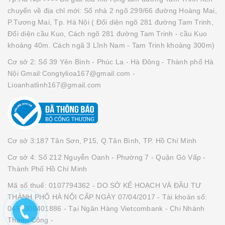
chuyển về địa chỉ mới: Số nhà 2 ngõ 299/66 đường Hoàng Mai,
P.Tương Mai, Tp. Hà Nội ( Đối diện ngõ 281 đường Tam Trinh,
Đối diện cầu Kuo, Cách ngõ 281 đường Tam Trinh - cầu Kuo
khoảng 40m. Cách ngã 3 Lĩnh Nam - Tam Trinh khoảng 300m)
Cơ sở 2: Số 39 Yên Bình - Phúc La - Hà Đông - Thành phố Hà
Nội Gmail:Congtylioa167@gmail.com -
Lioanhatlinh167@gmail.com
Cơ sở 3:187 Tân Sơn, P15, Q.Tân Bình, TP. Hồ Chí Minh
Cơ sở 4: Số 212 Nguyễn Oanh - Phường 7 - Quận Gò Vấp -
Thành Phố Hồ Chí Minh
Mã số thuế: 0107794362 - DO SỞ KẾ HOẠCH VÀ ĐẦU TƯ
THÀNH PHỐ HÀ NỘI CẤP NGÀY 07/04/2017 - Tài khoản số:
0451000401886 - Tại Ngân Hàng Vietcombank - Chi Nhánh
Thành Công -