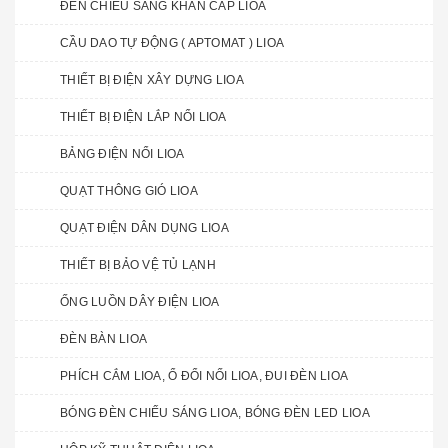
ĐÈN CHIẾU SÁNG KHẨN CẤP LIOA
CẦU DAO TỰ ĐỘNG ( APTOMAT ) LIOA
THIẾT BỊ ĐIỆN XÂY DỰNG LIOA
THIẾT BỊ ĐIỆN LẮP NỔI LIOA
BẢNG ĐIỆN NỔI LIOA
QUẠT THÔNG GIÓ LIOA
QUẠT ĐIỆN DÂN DỤNG LIOA
THIẾT BỊ BẢO VỆ TỦ LẠNH
ỐNG LUỒN DÂY ĐIỆN LIOA
ĐÈN BÀN LIOA
PHÍCH CẮM LIOA, Ổ ĐỔI NỐI LIOA, ĐUI ĐÈN LIOA
BÓNG ĐÈN CHIẾU SÁNG LIOA, BÓNG ĐÈN LED LIOA