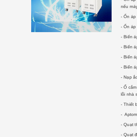
nếu máy
- Ổn áp
- Ổn áp
- Biến á
- Biến 
- Biến 
- Biến 
- Nạp ắ
- Ổ cắm
lỗi nhà
- Thiết
- Aptom
- Quạt 
- Quạt 