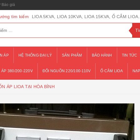
Báo giá
ướng tìm kiếm
LIOA 5KVA, LIOA 10KVA, LIOA 15KVA, Ổ CẮM LIOA..
N ÁP
HỆ THỐNG ĐẠI LÝ
SẢN PHẨM
BẢO HÀNH
TIN TỨC
 ÁP 380/200-220V
ĐỔI NGUỒN 220/100-110V
Ổ CẮM LIOA
NẠP
N ÁP LIOA TẠI HÒA BÌNH