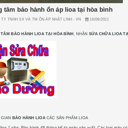
 tâm bảo hành ổn áp lioa tại hòa bình
TY TNHH SX VÀ TM ỔN ÁP NHẬT LINH - VN
16/09/2021
TÂM BẢO HÀNH LIOA TẠI HÒA BÌNH
, NHẬN
SỬA CHỮA LIOA TẠ
I GIAN
BẢO HÀNH LIOA
CÁC SẢN PHẨM LIOA
 lioa 1 pha: Bảo hành 48 tháng kể từ ngày sản xuất, Các loại máy có