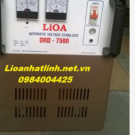
OA CÁCH LY, ỔN ÁP
DÙNG ỔN ÁP LIOA CÓ TỐN ĐIỆN
ỐNG GIẬT
KHÔNG?
 TNHH SX VÀ TM ỔN ÁP
CÔNG TY TNHH SX VÀ TM ỔN ÁP
- VN
NHẬT LINH - VN
20
11/12/2020
 CÁCH LY, ỔN ÁP LIOA
DÙNG ỔN ÁP LIOA CÓ TIÊU TỐN ĐIỆN
T, SẢN XUẤT THEO NHU
KHÔNG ? MỜI QUÝ KHÁCH KHAM
HÀNG CỦA QUÝ KHÁCH
KHẢO BÀI VIẾT DƯỚI ĐÂY
[Đọc tiếp...]