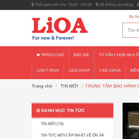
Thời gian mở cửa: 7h00 - 22h30
Hệ thống cửa hàng
Xu h
TRANG CHỦ
BÁO GIÁ
TƯ VẤN CHỌN MUA Ổ
LIOA 7.5KVA
LIOA 10KVA
LIOA 15KVA
BIẾN
Trang chủ
TIN MỚI
TRUNG TÂM BẢO HÀNH Ổ
DANH MỤC TIN TỨC
TIN MỚI (78)
TIN TỨC MỚI CÂP NHẬT VỀ ỔN ÁP