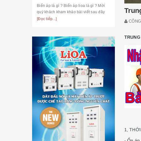
Biến áp là gì ? Biến áp lioa là gì ? Mời
Trung
quý khách kham khảo bài viết sau đây
[Đọc tiếp...]
CÔNG 
TRUNG 
1, THỜ
- Ổn áp