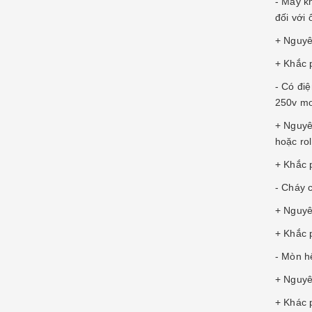
- Máy k
đối với
+ Nguyê
+ Khắc 
- Có điệ
250v mo
+ Nguyê
hoặc ro
+ Khắc 
- Cháy 
+ Nguyê
+ Khắc 
- Mòn h
+ Nguyê
+ Khác 