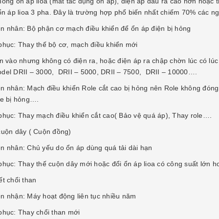
hông ổn áp lioa (mất tác dụng ổn áp), điện áp đầu ra cao hơn hoặc 
 ổn áp lioa 3 pha. Đây là trường hợp phổ biến nhất chiếm 70% các 
n nhân: Bộ phận cơ mạch điều khiển để ổn áp điện bị hỏng
phục: Thay thế bộ cơ, mạch điều khiển mới
n vào nhưng không có điện ra, hoặc điện áp ra chập chờn lúc có lúc 
del DRII – 3000, DRII – 5000, DRII – 7500, DRII – 10000….
n nhân: Mạch điều khiển Role cắt cao bị hỏng nên Role không đóng đ
le bị hỏng….
phục: Thay mạch điều khiển cắt cao( Bảo vệ quá áp), Thay role….
cuộn dây ( Cuộn đồng)
n nhân: Chủ yếu do ổn áp dùng quá tải dài hạn
phục: Thay thế cuộn dây mới hoặc đổi ổn áp lioa có công suất lớn h
ết chổi than
n nhận: Máy hoạt động liên tục nhiều năm
phục: Thay chổi than mới