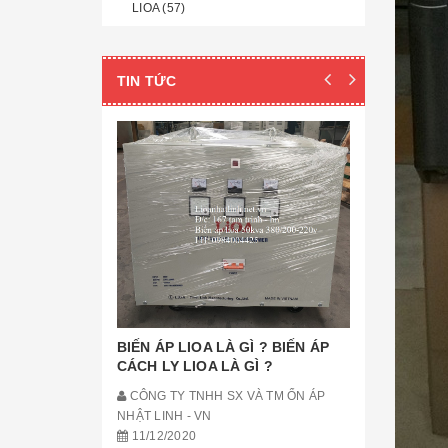
LIOA (57)
TIN TỨC
ỔN ÁP LI
LIOA CH
CÔNG TY
NHẬT LINH 
11/12/20
ỔN ÁP LIOA
CHỐNG GIẬ
CẦU ĐẶT 
[Đọc tiếp...]
BIẾN ÁP LIOA LÀ GÌ ? BIẾN ÁP
CÁCH LY LIOA LÀ GÌ ?
CÔNG TY TNHH SX VÀ TM ỔN ÁP
NHẬT LINH - VN
11/12/2020