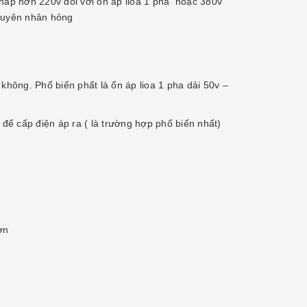
thấp hơn 220v đối với ổn áp lioa 1 pha hoặc 380v
nguyên nhân hỏng
không. Phổ biến phất là ổn áp lioa 1 pha dải 50v –
ể cấp điện áp ra ( là trường hợp phổ biến nhất)
ơn