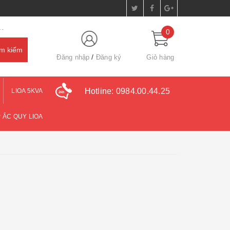
.
0
Đăng nhập
Đăng ký
Giỏ hàng
Hotline:
0984.00.44.25
LIOA 5KVA
 ẮC QUY LIOA