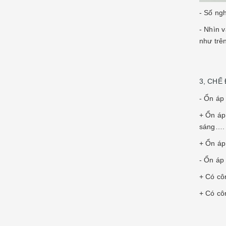
- Số ng
- Nhìn 
như trê
3, CHẾ
- Ổn áp 
+ Ổn áp
sáng…. 
+ Ổn áp
- Ổn áp 
+ Có cô
+ Có cô