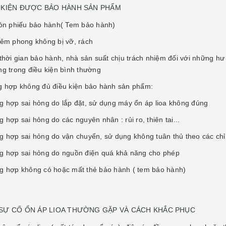
U KIỆN ĐƯỢC BẢO HÀNH SẢN PHẨM
còn phiếu bảo hành( Tem bảo hành)
iêm phong không bị vỡ, rách
 thời gian bảo hành, nhà sản suất chịu trách nhiệm đối với những h
ng trong điều kiện bình thường
g hợp không đủ điều kiện bảo hành sản phẩm:
g hợp sai hỏng do lắp đặt, sử dụng máy ổn áp lioa không đúng
 hợp sai hỏng do các nguyên nhân : rủi ro, thiên tai...
g hợp sai hỏng do vận chuyển, sử dụng không tuân thủ theo các chỉ
g hợp sai hỏng do nguồn điện quá khả năng cho phép
g hợp không có hoặc mất thẻ bảo hành ( tem bảo hành)
 SỰ CỐ ỔN ÁP LIOA THƯỜNG GẶP VÀ CÁCH KHẮC PHỤC