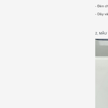
- Đèn c
- Dây v
2, MẪU