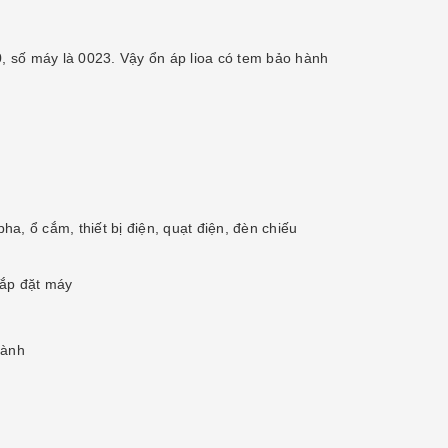
0, số máy là 0023. Vậy ổn áp lioa có tem bảo hành
a, ổ cắm, thiết bị điện, quạt điện, đèn chiếu
lắp đặt máy
hành
y