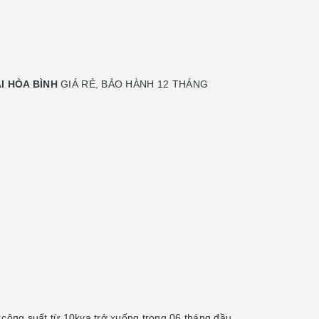
I HÒA BÌNH
GIÁ RẺ, BẢO HÀNH 12 THÁNG
 công suất từ 10kva trở xuống trong 06 tháng đầu