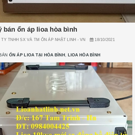
ý bán ổn áp lioa hòa bình
TY TNHH SX VÀ TM ỔN ÁP NHẬT LINH - VN
18/10/2021
 BÁN
ỔN ÁP LIOA TẠI HÒA BÌNH
,
LIOA HÒA BÌNH