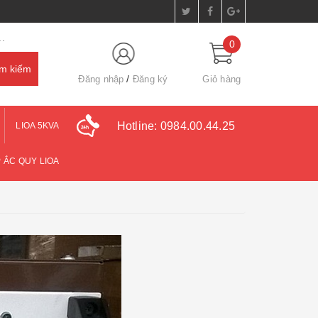
.
0
Đăng nhập
Đăng ký
Giỏ hàng
Hotline:
0984.00.44.25
LIOA 5KVA
 ẮC QUY LIOA