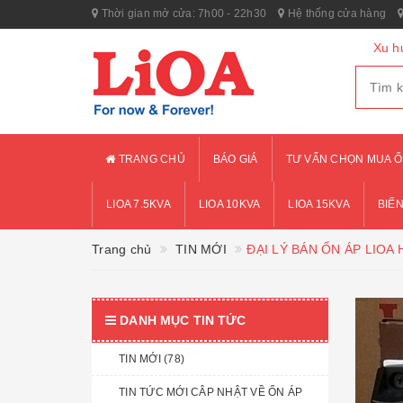
Thời gian mở cửa: 7h00 - 22h30
Hệ thống cửa hàng
Xu h
TRANG CHỦ
BÁO GIÁ
TƯ VẤN CHỌN MUA Ổ
LIOA 7.5KVA
LIOA 10KVA
LIOA 15KVA
BIẾN
Trang chủ
TIN MỚI
ĐẠI LÝ BÁN ỔN ÁP LIOA 
DANH MỤC TIN TỨC
TIN MỚI (78)
TIN TỨC MỚI CÂP NHẬT VỀ ỔN ÁP