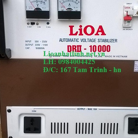
OA CÁCH LY, ỔN ÁP
DÙNG ỔN ÁP LIOA CÓ TỐN ĐIỆN
ỐNG GIẬT
KHÔNG?
 TNHH SX VÀ TM ỔN ÁP
CÔNG TY TNHH SX VÀ TM ỔN ÁP
- VN
NHẬT LINH - VN
20
11/12/2020
 CÁCH LY, ỔN ÁP LIOA
DÙNG ỔN ÁP LIOA CÓ TIÊU TỐN ĐIỆN
T, SẢN XUẤT THEO NHU
KHÔNG ? MỜI QUÝ KHÁCH KHAM
HÀNG CỦA QUÝ KHÁCH
KHẢO BÀI VIẾT DƯỚI ĐÂY
[Đọc tiếp...]