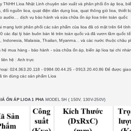
y TNHH Lioa Nhật Linh chuyên sản xuất và phân phối ổn áp lioa, biến á
a, đổi nguồn lioa, quạt điện dân dụng lioa, quạt thông gió lioa, thiết 
o audio.... dịch vụ bảo hành và sửa chữa ổn áp lioa trên toàn quốc
tại mạng lưới phân phối các sản phẩm của lioa đã có mặt trên 64 tỉn
0 các đại lý bán buôn bán lẻ trên toàn quốc và đã vươn tầm quốc tế
, Indonesia, Malaisia, Thailan, Myanma... và các nước thuộc châu p
ên hệ mua hàng - bảo hành - sửa chữa ổn áp, biến áp lioa tại chi nh
liên hệ : Anh trực
thoại: 024.363.20.118 - 0984.00.44.25 - 0913.20.40.86 Để được giao
ã tin dùng các sản phẩm Lioa
IÁ ỔN ÁP LIOA 1 PHA
MODEL SH ( 150V, 130V-250V)