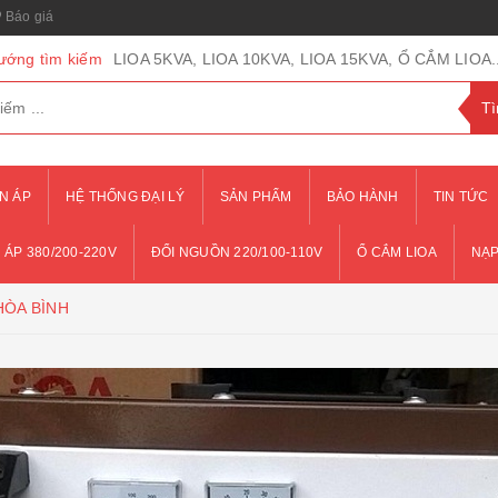
Báo giá
ướng tìm kiếm
LIOA 5KVA, LIOA 10KVA, LIOA 15KVA, Ổ CẮM LIOA..
N ÁP
HỆ THỐNG ĐẠI LÝ
SẢN PHẨM
BẢO HÀNH
TIN TỨC
 ÁP 380/200-220V
ĐỔI NGUỒN 220/100-110V
Ổ CẮM LIOA
NẠP
HÒA BÌNH