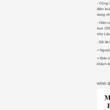
- Công t
điện lio
dùng ch
- Hiện 
hơn 150
như Lào
- Để li
+ Người 
+ Điên 
khách đ
BẢNG
G