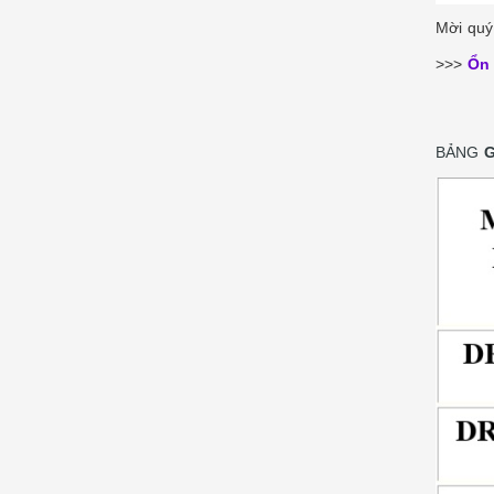
Mời quý
>>>
Ổn 
BẢNG
G