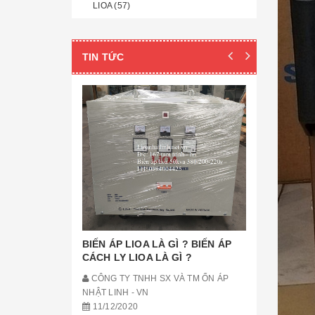
LIOA (57)
TIN TỨC
ỔN ÁP LI
LIOA CH
CÔNG TY
NHẬT LINH 
11/12/20
ỔN ÁP LIOA
CHỐNG GIẬ
CẦU ĐẶT 
[Đọc tiếp...]
BIẾN ÁP LIOA LÀ GÌ ? BIẾN ÁP
CÁCH LY LIOA LÀ GÌ ?
CÔNG TY TNHH SX VÀ TM ỔN ÁP
NHẬT LINH - VN
11/12/2020