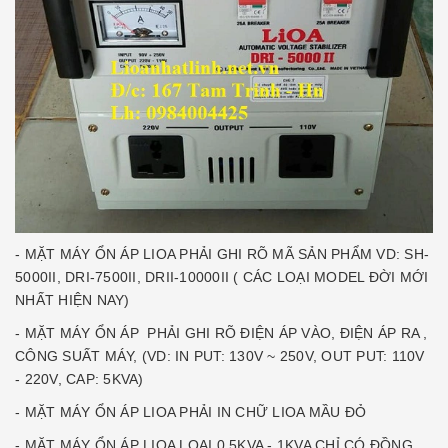
- MẶT MÁY ỔN ÁP LIOA PHẢI GHI RÕ MÃ SẢN PHẨM VD: SH-
5000II, DRI-7500II, DRII-10000II ( CÁC LOẠI MODEL ĐỜI MỚI
NHẤT HIỆN NAY)
- MẶT MÁY ỔN ÁP PHẢI GHI RÕ ĐIỆN ÁP VÀO, ĐIỆN ÁP RA ,
CÔNG SUẤT MÁY, (VD: IN PUT: 130V ~ 250V, OUT PUT: 110V
- 220V, CAP: 5KVA)
- MẶT MÁY ỔN ÁP LIOA PHẢI IN CHỮ LIOA MẦU ĐỎ
- MẶT MÁY ỔN ÁP LIOA LOẠI 0,5KVA - 1KVA CHỈ CÓ ĐỒNG