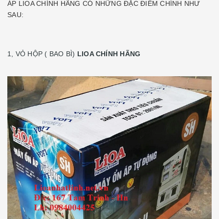
ÁP LIOA CHÍNH HÃNG CÓ NHỮNG ĐẶC ĐIỂM CHÍNH NHƯ
SAU:
1, VỎ HỘP ( BAO BÌ)
LIOA CHÍNH HÃNG