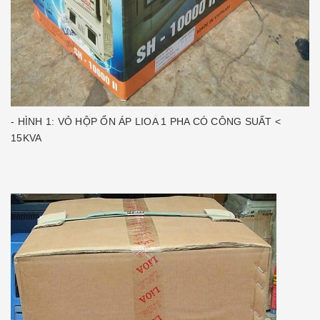
- HÌNH 1: VỎ HỘP ỔN ÁP LIOA 1 PHA CÓ CÔNG SUẤT <
15KVA