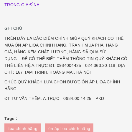
TRONG GIA ĐÌNH
GHI CHÚ
TRÊN ĐÂY LÀ ĐẶC ĐIỂM CHÍNH GIÚP QUÝ KHÁCH CÓ THỂ
MUA ỔN ÁP LIOA CHÍNH HÃNG, TRÁNH MUA PHẢI HÀNG
GIẢ, HÀNG KÉM CHẤT LƯỢNG, HÀNG ĐÃ QUA SỬ
DỤNG... ĐỂ CÓ THỂ BIẾT THÊM THÔNG TIN QUÝ KHÁCH CÓ
THỂ LIÊN HỆ A.TRỰC ĐT: 0984004425 - 024.363.20.118, ĐỊA
CHỈ : 167 TAM TRINH, HOÀNG MAI, HÀ NỘI
CHÚC QUÝ KHÁCH LỰA CHỌN ĐƯỢC ỔN ÁP LIOA CHÍNH
HÃNG
ĐT TƯ VẤN THÊM: A.TRỰC - 0984.00.44.25 - PKD
Tags :
lioa chính hãng
ổn áp lioa chính hãng