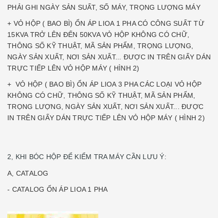
PHẢI GHI NGÀY SẢN SUẤT, SỐ MÁY, TRỌNG LƯỢNG MÁY
+ VỎ HỘP ( BAO BÌ) ỔN ÁP LIOA 1 PHA CÓ CÔNG SUẤT TỪ
15KVA TRỞ LÊN ĐẾN 50KVA VỎ HỘP KHÔNG CÓ CHỮ,
THÔNG SỐ KỸ THUẬT, MÃ SẢN PHẨM, TRỌNG LƯỢNG,
NGÀY SẢN XUẤT, NƠI SẢN XUẤT... ĐƯỢC IN TRÊN GIẤY DÁN
TRỰC TIẾP LÊN VỎ HỘP MÁY ( HÌNH 2)
+ VỎ HỘP ( BAO BÌ) ỔN ÁP LIOA 3 PHA CÁC LOẠI VỎ HỘP
KHÔNG CÓ CHỮ, THÔNG SỐ KỸ THUẬT, MÃ SẢN PHẨM,
TRỌNG LƯỢNG, NGÀY SẢN XUẤT, NƠI SẢN XUẤT... ĐƯỢC
IN TRÊN GIẤY DÁN TRỰC TIẾP LÊN VỎ HỘP MÁY ( HÌNH 2)
2, KHI BÓC HỘP ĐỂ KIỂM TRA MÁY CẦN LƯU Ý:
A, CATALOG
- CATALOG ỔN ÁP LIOA 1 PHA