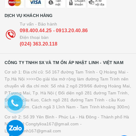
DỊCH VỤ KHÁCH HÀNG
Tư vấn - Bảo hành
098.400.44.25 - 0913.20.40.86
Điện thoại bàn
(024) 363.20.118
CÔNG TY TNHH SX VÀ TM ỔN ÁP NHẬT LINH - VIỆT NAM
Cơ sở 1: Địa chỉ cũ: Số 167 đường Tam Trinh - Q.Hoàng Mai -
Tp.Hà Nội >>>>Do giải tỏa mở rộng làm đường Tam Trinh nên
chuyển về địa chỉ mới: Số nhà 2 ngõ 299/66 đường Hoàng Mai,
P.Tương Mai, Tp. Hà Nội ( Đối diện ngõ 281 đường Tam Trinh,
Đối diện cầu Kuo, Cách ngõ 281 đường Tam Trinh - cầu Kuo
khoảng 40m. Cách ngã 3 Lĩnh Nam - Tam Trinh khoảng 300m)
Cơ sở 2: Số 39 Yên Bình - Phúc La - Hà Đông - Thành phố Hà
Nội Gmail:Congtylioa167@gmail.com -
Lioanhatlinh167@gmail.com