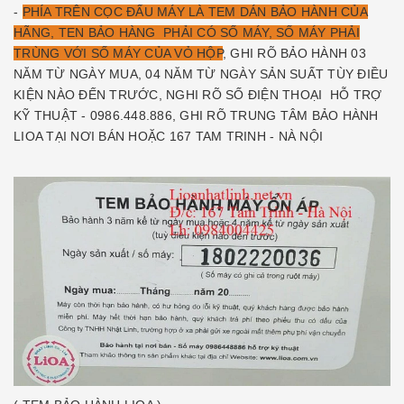
-
PHÍA TRÊN CỌC ĐẤU MÁY LÀ TEM DÁN BẢO HÀNH CỦA
HÃNG, TEN BẢO HÀNG PHẢI CÓ SỐ MÁY, SỐ MÁY PHẢI
TRÙNG VỚI SỐ MÁY CỦA VỎ HỘP
, GHI RÕ BẢO HÀNH 03
NĂM TỪ NGÀY MUA, 04 NĂM TỪ NGÀY SẢN SUẤT TÙY ĐIỀU
KIỆN NÀO ĐẾN TRƯỚC, NGHI RÕ SỐ ĐIỆN THOẠI HỖ TRỢ
KỸ THUẬT - 0986.448.886, GHI RÕ TRUNG TÂM BẢO HÀNH
LIOA TẠI NƠI BÁN HOẶC 167 TAM TRINH - NÀ NỘI