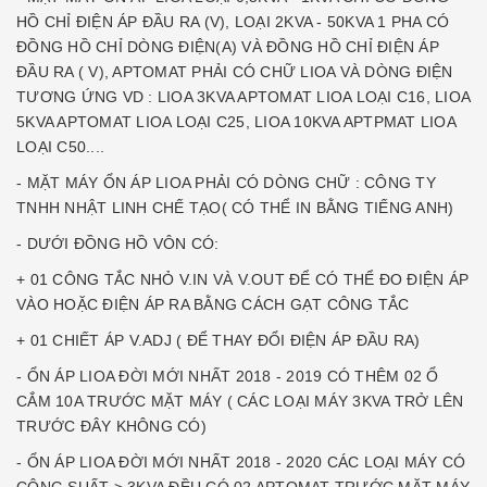
HỒ CHỈ ĐIỆN ÁP ĐẦU RA (V), LOẠI 2KVA - 50KVA 1 PHA CÓ
ĐỒNG HỒ CHỈ DÒNG ĐIỆN(A) VÀ ĐỒNG HỒ CHỈ ĐIỆN ÁP
ĐẦU RA ( V), APTOMAT PHẢI CÓ CHỮ LIOA VÀ DÒNG ĐIỆN
TƯƠNG ỨNG VD : LIOA 3KVA APTOMAT LIOA LOẠI C16, LIOA
5KVA APTOMAT LIOA LOẠI C25, LIOA 10KVA APTPMAT LIOA
LOẠI C50....
- MẶT MÁY ỔN ÁP LIOA PHẢI CÓ DÒNG CHỮ : CÔNG TY
TNHH NHẬT LINH CHẾ TẠO( CÓ THỂ IN BẰNG TIẾNG ANH)
- DƯỚI ĐỒNG HỒ VÔN CÓ:
+ 01 CÔNG TẮC NHỎ V.IN VÀ V.OUT ĐỂ CÓ THỂ ĐO ĐIỆN ÁP
VÀO HOẶC ĐIỆN ÁP RA BẰNG CÁCH GẠT CÔNG TẮC
+ 01 CHIẾT ÁP V.ADJ ( ĐỂ THAY ĐỔI ĐIỆN ÁP ĐẦU RA)
- ỔN ÁP LIOA ĐỜI MỚI NHẤT 2018 - 2019 CÓ THÊM 02 Ổ
CẮM 10A TRƯỚC MẶT MÁY ( CÁC LOẠI MÁY 3KVA TRỞ LÊN
TRƯỚC ĐÂY KHÔNG CÓ)
- ỔN ÁP LIOA ĐỜI MỚI NHẤT 2018 - 2020 CÁC LOẠI MÁY CÓ
CÔNG SUẤT > 3KVA ĐỀU CÓ 02 APTOMAT TRƯỚC MẶT MÁY