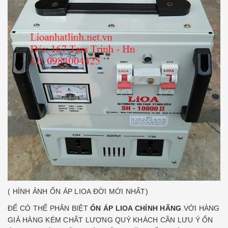
( HÌNH ẢNH ỔN ÁP LIOA ĐỜI MỚI NHẤT)
ĐỂ CÓ THỂ PHÂN BIỆT
ỔN ÁP LIOA CHÍNH HÃNG
VỚI HÀNG
GIẢ HÀNG KÉM CHẤT LƯỢNG QUÝ KHÁCH CẦN LƯU Ý ỔN