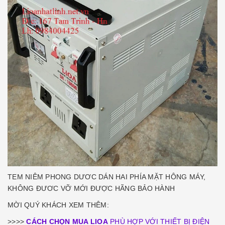
TEM NIÊM PHONG DƯƠC DÁN HAI PHÍA MẶT HÔNG MÁY,
KHÔNG ĐƯƠC VỠ MỚI ĐƯỢC HÃNG BẢO HÀNH
MỜI QUÝ KHÁCH XEM THÊM:
>>>>
CÁCH CHỌN MUA LIOA
PHÙ HỢP VỚI THIẾT BỊ ĐIỆN