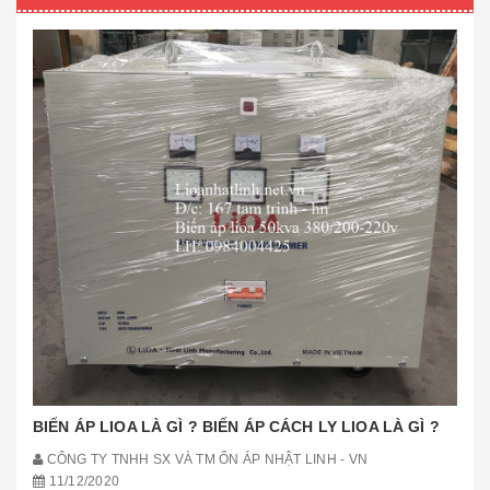
BIẾN ÁP LIOA LÀ GÌ ? BIẾN ÁP CÁCH LY LIOA LÀ GÌ ?
CÔNG TY TNHH SX VÀ TM ỔN ÁP NHẬT LINH - VN
11/12/2020