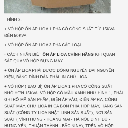
- HÌNH 2:
+ VỎ HỘP ỔN ÁP LIOA 1 PHA CÓ CÔNG SUẤT TỪ 15KVA
ĐẾN 50KVA
+ VỎ HỘP ỔN ÁP LIOA 3 PHA CÁC LOẠI
- CÁCH NHẬN BIẾT
ỔN ÁP LIOA CHÍNH HÃNG
KHI QUAN
SÁT QUA VỎ HỘP ĐỰNG MÁY
+ ỔN ÁP LIOA PHẢI ĐƯỢC ĐÓNG NGUYÊN ĐAI NGUYÊN
KIỆN, BĂNG DÍNH DÁN PHẢI IN CHỮ LIOA
+ VỎ HỘP ( BAO BÌ) ỔN ÁP LIOA 1 PHA CÓ CÔNG SUẤT
NHỎ HƠN 15KVA: VỎ HỘP CÓ MẦU XANH NHƯ HÌNH 1, PHẢI
GHI RÕ MÃ SẢN PHẨM, ĐIỆN ÁP VÀO, ĐIỆN ÁP RA, CÔNG
SUẤT MÁY, CHỮ LIOA IN CẢ BỐN PHÍA HỘP MÁY, HÃNG SẢN
SUẤT (CÔNG TY LIOA NHẬT LINH SẢN SUẤT), NƠI SẢN
SUẤT ( VĨNH HƯNG - HOÀNG MAI - HÀ NỘI, ĐÌNH DÙ -
HƯNG YÊN, THUẬN THÀNH - BẮC NINH), TRÊN VỎ HỘP