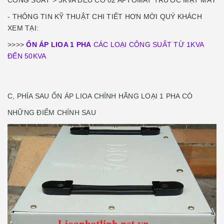
- THÔNG TIN KỸ THUẬT CHI TIẾT HƠN MỜI QUÝ KHÁCH
XEM TẠI:
>>>>
ỔN ÁP LIOA 1 PHA
CÁC LOẠI CÔNG SUẤT TỪ 1KVA
ĐẾN 50KVA
C, PHÍA SAU ỔN ÁP LIOA CHÍNH HÃNG LOẠI 1 PHA CÓ
NHỮNG ĐIỂM CHÍNH SAU