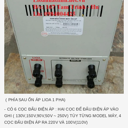
( PHÍA SAU ỔN ÁP LIOA 1 PHA)
- CÓ 6 CỌC ĐẤU ĐIỆN ÁP : HAI CỌC ĐỂ ĐẤU ĐIỆN ÁP VÀO
GHI ( 130V,150V,90V,50V ~ 250V) TÙY TỪNG MODEL MÁY, 4
CỌC ĐẤU ĐIỆN ÁP RA 220V VÀ 100V(110V)