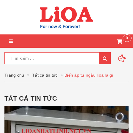
0
Trang chủ
Tất cả tin tức
Biến áp tự ngẫu lioa là gì
TẤT CẢ TIN TỨC