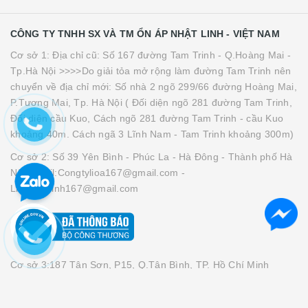
CÔNG TY TNHH SX VÀ TM ỔN ÁP NHẬT LINH - VIỆT NAM
Cơ sở 1: Địa chỉ cũ: Số 167 đường Tam Trinh - Q.Hoàng Mai -
Tp.Hà Nội >>>>Do giải tỏa mở rộng làm đường Tam Trinh nên
chuyển về địa chỉ mới: Số nhà 2 ngõ 299/66 đường Hoàng Mai,
P.Tương Mai, Tp. Hà Nội ( Đối diện ngõ 281 đường Tam Trinh,
Đối diện cầu Kuo, Cách ngõ 281 đường Tam Trinh - cầu Kuo
khoảng 40m. Cách ngã 3 Lĩnh Nam - Tam Trinh khoảng 300m)
Cơ sở 2: Số 39 Yên Bình - Phúc La - Hà Đông - Thành phố Hà
Nội Gmail:Congtylioa167@gmail.com -
Lioanhatlinh167@gmail.com
Cơ sở 3:187 Tân Sơn, P15, Q.Tân Bình, TP. Hồ Chí Minh
Cơ sở 4: Số 212 Nguyễn Oanh - Phường 7 - Quận Gò Vấp -
Thành Phố Hồ Chí Minh