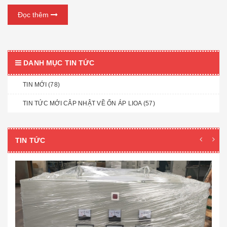
Đọc thêm
DANH MỤC TIN TỨC
TIN MỚI (78)
TIN TỨC MỚI CÂP NHẬT VỀ ỔN ÁP LIOA (57)
TIN TỨC