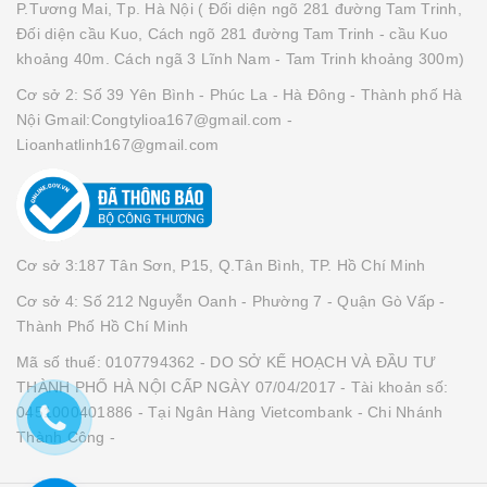
P.Tương Mai, Tp. Hà Nội ( Đối diện ngõ 281 đường Tam Trinh,
Đối diện cầu Kuo, Cách ngõ 281 đường Tam Trinh - cầu Kuo
khoảng 40m. Cách ngã 3 Lĩnh Nam - Tam Trinh khoảng 300m)
Cơ sở 2: Số 39 Yên Bình - Phúc La - Hà Đông - Thành phố Hà
Nội Gmail:Congtylioa167@gmail.com -
Lioanhatlinh167@gmail.com
Cơ sở 3:187 Tân Sơn, P15, Q.Tân Bình, TP. Hồ Chí Minh
Cơ sở 4: Số 212 Nguyễn Oanh - Phường 7 - Quận Gò Vấp -
Thành Phố Hồ Chí Minh
Mã số thuế: 0107794362 - DO SỞ KẾ HOẠCH VÀ ĐẦU TƯ
THÀNH PHỐ HÀ NỘI CẤP NGÀY 07/04/2017 - Tài khoản số:
0451000401886 - Tại Ngân Hàng Vietcombank - Chi Nhánh
Thành Công -