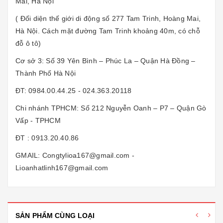
Mai, Hà Nội
( Đối diện thế giới di động số 277 Tam Trinh, Hoàng Mai,
Hà Nội. Cách mặt đường Tam Trinh khoảng 40m, có chỗ
đỗ ô tô)
Cơ sở 3: Số 39 Yên Bình – Phúc La – Quận Hà Đồng –
Thành Phố Hà Nội
ĐT: 0984.00.44.25 - 024.363.20118
Chi nhánh TPHCM: Số 212 Nguyễn Oanh – P7 – Quận Gò
Vấp - TPHCM
ĐT : 0913.20.40.86
GMAIL: Congtylioa167@gmail.com -
Lioanhatlinh167@gmail.com
SẢN PHẨM CÙNG LOẠI