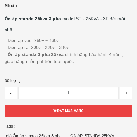
Mô tả :
Ổn áp standa 25kva 3 pha
model ST - 25KVA - 3F đời mới
nhất
- Điện áp vào: 260v ~ 430v
- Điện áp ra: 200v - 220v - 380v
-
Ổn áp standa 3 pha 25kva
chính hãng bảo hành 4 năm,
giao hàng miễn phí trên toàn quốc
Số lượng
-
+
ĐẶT MUA HÀNG
Tags :
giá Ổn áp standa 25kva 3 pha
ON AP STANDA 25KVA