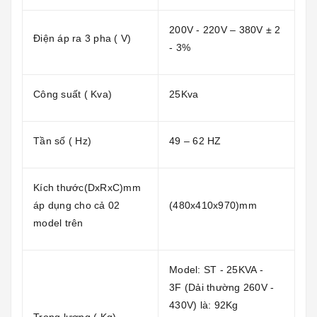
200V - 220V – 380V ± 2
Điện áp ra 3 pha ( V)
- 3%
Công suất ( Kva)
25Kva
Tần số ( Hz)
49 – 62 HZ
Kích thước(DxRxC)mm
áp dụng cho cả 02
(480x410x970)mm
model trên
Model: ST - 25KVA -
3F (Dải thường 260V -
430V) là: 92Kg
Trọng lượng ( Kg)