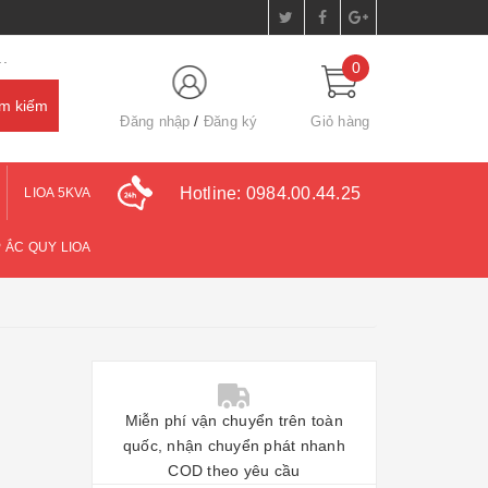
.
0
Đăng nhập
Đăng ký
Giỏ hàng
Hotline:
0984.00.44.25
LIOA 5KVA
 ẮC QUY LIOA
Miễn phí vận chuyển trên toàn
quốc, nhận chuyển phát nhanh
COD theo yêu cầu