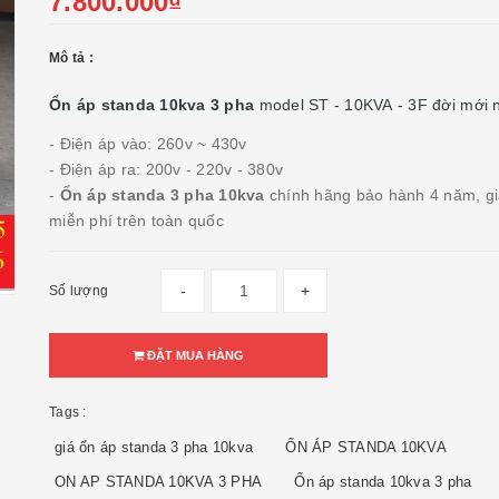
7.800.000₫
Mô tả :
Ổn áp standa 10kva 3 pha
model ST - 10KVA - 3F đời mới 
- Điện áp vào: 260v ~ 430v
- Điện áp ra: 200v - 220v - 380v
-
Ổn áp standa 3 pha 10kva
chính hãng bảo hành 4 năm, g
miễn phí trên toàn quốc
-
+
Số lượng
ĐẶT MUA HÀNG
Tags :
giá ổn áp standa 3 pha 10kva
ỔN ÁP STANDA 10KVA
ON AP STANDA 10KVA 3 PHA
Ổn áp standa 10kva 3 pha