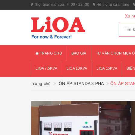
Thời gian mở cửa: 7h00 - 22h30
Hệ thống cửa hàng
Xu h
TRANG CHỦ
BÁO GIÁ
TƯ VẤN CHỌN MUA Ổ
LIOA 7.5KVA
LIOA 10KVA
LIOA 15KVA
BIẾN
Trang chủ
ỔN ÁP STANDA 3 PHA
ỔN ÁP STAN