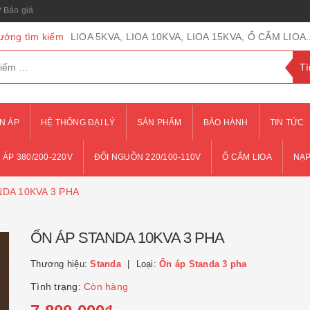
Báo giá
ướng tìm kiếm
LIOA 5KVA, LIOA 10KVA, LIOA 15KVA, Ổ CẮM LIOA..
N ÁP
HỆ THỐNG ĐẠI LÝ
SẢN PHẨM
BẢO HÀNH
TIN TỨC
 ÁP 380/200-220V
ĐỔI NGUỒN 220/100-110V
Ổ CẮM LIOA
NẠP
DA 10KVA 3 PHA
ỔN ÁP STANDA 10KVA 3 PHA
Thương hiệu:
Standa
Loại:
Ổn áp Standa 3 pha
Tình trạng:
Còn hàng