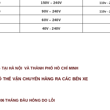
0
150V – 240V
110v -
0
90V – 240V
110v -
60V – 240V
40V - 240V
 TẠI HÀ NỘI VÀ THÀNH PHỐ HỒ CHÍ MINH
Ó THỂ VẬN CHUYỂN HÀNG RA CÁC BẾN XE
 06 THÁNG ĐẦU HỎNG DO LỖI