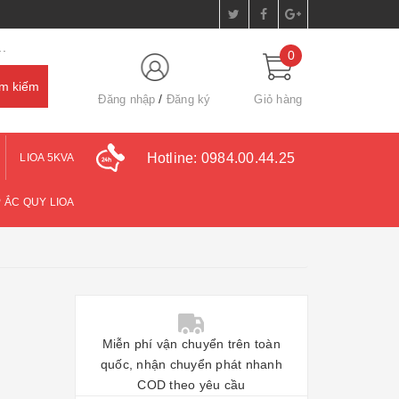
.
0
Đăng nhập
Đăng ký
Giỏ hàng
Hotline:
0984.00.44.25
LIOA 5KVA
 ẮC QUY LIOA
Miễn phí vận chuyển trên toàn
quốc, nhận chuyển phát nhanh
COD theo yêu cầu