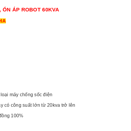
A, ỔN ÁP ROBOT 60KVA
HA
c loại máy chống sốc điện
áy có công suất lớn từ 20kva trở lên
y đồng 100%