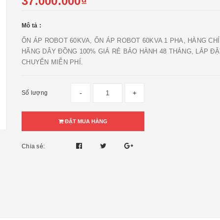
37.000.000₫
Mô tả :
ỔN ÁP ROBOT 60KVA, ỔN ÁP ROBOT 60KVA 1 PHA, HÀNG CH
HÃNG DÂY ĐỒNG 100% GIÁ RẺ BẢO HÀNH 48 THÁNG, LẮP ĐẶ
CHUYỂN MIỄN PHÍ.
-
+
Số lượng
ĐẶT MUA HÀNG
Chia sẻ: