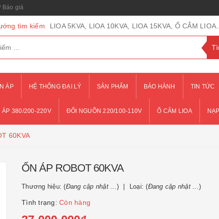
Báo giá
ướng tìm kiếm
LIOA 5KVA, LIOA 10KVA, LIOA 15KVA, Ổ CẮM LIOA..
N ÁP
HỆ THỐNG ĐẠI LÝ
SẢN PHẨM
BẢO HÀNH
TIN TỨC
 ÁP 380/200-220V
ĐỔI NGUỒN 220/100-110V
Ổ CẮM LIOA
NẠP
OT 60KVA
ỔN ÁP ROBOT 60KVA
Thương hiệu: (
Đang cập nhật ...
)
Loại: (
Đang cập nhật ...
)
Tình trạng:
Còn hàng