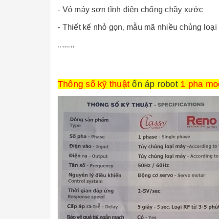
- Vỏ máy sơn tĩnh điện chống chầy xước
- Thiết kế nhỏ gọn, mẫu mã nhiều chủng loạ
........
Thông số kỹ thuật
ổn áp robot
1 pha m