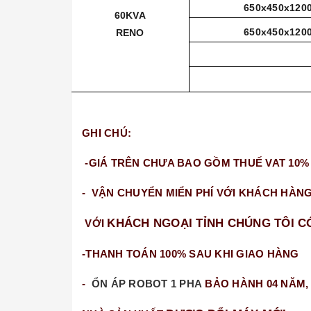
650x450x120
60KVA
650x450x120
RENO
GHI CHÚ:
-GIÁ TRÊN CHƯA BAO GỒM THUẾ VAT 10%
- VẬN CHUYỂN MIỂN PHÍ VỚI KHÁCH HÀNG
KHÁCH NGOẠI TỈNH CHÚNG TÔI C
VỚI
-THANH TOÁN 100% SAU KHI GIAO HÀNG
-
ỔN ÁP ROBOT 1 PHA
BẢO HÀNH 04 NĂM,