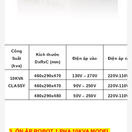
Công
Kích thước
Suất
Điện áp vào
Điện áp ra
DxRxC (mm)
(kva)
460x290x470
130V – 270V
220V-110V
10KVA
CLASSY
460x290x470
90V – 250V
220V-110V
480x290x480
50V – 250V
220V-110V
3, ỔN ÁP ROBOT 1 PHA 10KVA MODEL