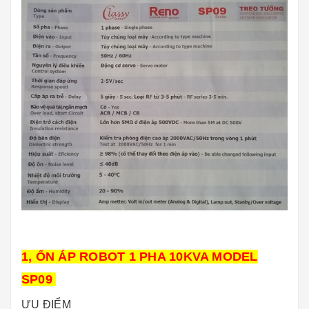
1, ỔN ÁP ROBOT 1 PHA 10KVA MODEL
SP09
ƯU ĐIỂM