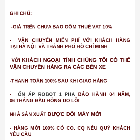
GHI CHÚ:
-GIÁ TRÊN CHƯA BAO GỒM THUẾ VAT 10%
- VẬN CHUYỂN MIỂN PHÍ VỚI KHÁCH HÀNG
TẠI HÀ NỘI VÀ THÀNH PHỐ HỒ CHÍ MINH
KHÁCH NGOẠI TỈNH CHÚNG TÔI CÓ THỂ
VỚI
VẬN CHUYỂN HÀNG RA CÁC BẾN XE
-THANH TOÁN 100% SAU KHI GIAO HÀNG
-
ỔN ÁP ROBOT 1 PHA
BẢO HÀNH 04 NĂM,
06 THÁNG ĐẦU HỎNG DO LỖI
ĐƯỢC ĐỔI MÁY MỚI
NHÀ SẢN XUẤT
- HÀNG MỚI 100% CÓ CO, CQ NẾU QUÝ KHÁCH
YÊU CẦU