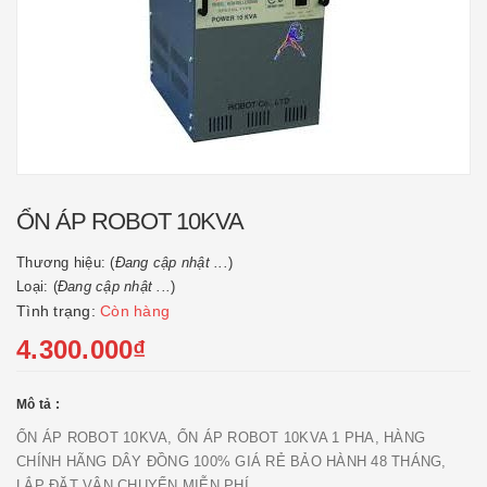
ỔN ÁP ROBOT 10KVA
Thương hiệu: (
Đang cập nhật ...
)
Loại: (
Đang cập nhật ...
)
Tình trạng:
Còn hàng
4.300.000₫
Mô tả :
ỔN ÁP ROBOT 10KVA, ỔN ÁP ROBOT 10KVA 1 PHA, HÀNG
CHÍNH HÃNG DÂY ĐỒNG 100% GIÁ RẺ BẢO HÀNH 48 THÁNG,
LẮP ĐẶT VẬN CHUYỂN MIỄN PHÍ.