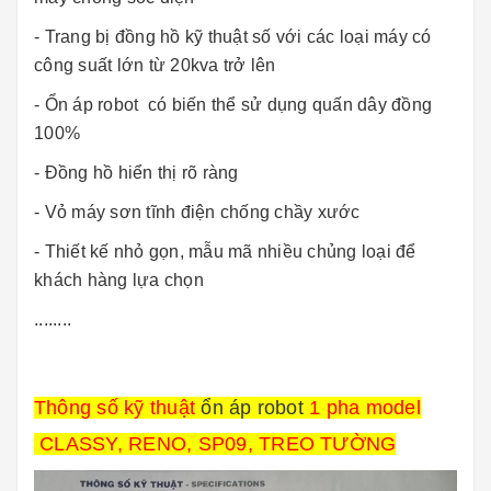
- Trang bị đồng hồ kỹ thuật số với các loại máy có
công suất lớn từ 20kva trở lên
- Ổn áp robot có biến thể sử dụng quấn dây đồng
100%
- Đồng hồ hiển thị rõ ràng
- Vỏ máy sơn tĩnh điện chống chầy xước
- Thiết kế nhỏ gọn, mẫu mã nhiều chủng loại để
khách hàng lựa chọn
........
Thông số kỹ thuật
ổn áp robot
1 pha model
CLASSY, RENO, SP09, TREO TƯỜNG