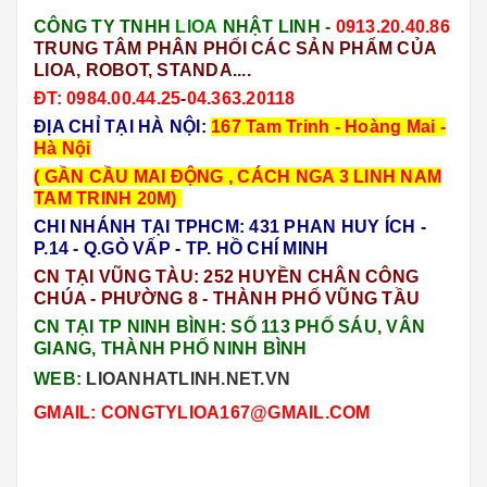
CÔNG TY TNHH
LIOA
NHẬT LINH -
0913.20.40.86
TRUNG TÂM PHÂN PHỐI CÁC SẢN PHẨM CỦA
LIOA, ROBOT, STANDA....
ĐT
: 0984.00.44.25
-
04.363.20118
ĐỊA CHỈ TẠI HÀ NỘI:
167 Tam Trinh - Hoàng Mai -
Hà Nội
( GẦN CẦU MAI ĐỘNG , CÁCH NGA 3 LINH NAM
TAM TRINH 20M)
CHI NHÁNH TẠI TPHCM: 431 PHAN HUY ÍCH -
P.14 - Q.GÒ VẤP - TP. HỒ CHÍ MINH
CN TẠI VŨNG TÀU:
252 HUYỀN CHÂN CÔNG
CHÚA - PHƯỜNG 8 - THÀNH PHỐ VŨNG TẦU
CN TẠI TP NINH BÌNH: SỐ 113 PHỐ SÁU, VÂN
GIANG, THÀNH PHỐ NINH BÌNH
WEB:
LIOANHATLINH.NET.VN
GMAIL: CONGTYLIOA167@GMAIL.COM