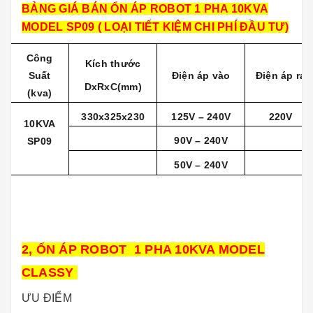
BẢNG GIÁ BÁN ỔN ÁP ROBOT 1 PHA 10KVA
MODEL SP09 ( LOẠI TIẾT KIỆM CHI PHÍ ĐẦU TƯ)
Công
Kích thước
Suất
Điện áp vào
Điện áp ra
DxRxC(mm)
(kva)
330x325x230
125V – 240V
220V
10KVA
90V – 240V
SP09
50V – 240V
2, ỔN ÁP ROBOT 1 PHA 10KVA MODEL
CLASSY
ƯU ĐIỂM