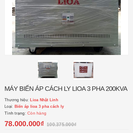
MÁY BIẾN ÁP CÁCH LY LIOA 3 PHA 200KVA
Thương hiệu:
Lioa Nhật Linh
Loại:
Biến áp lioa 3 pha cách ly
Tình trạng:
Còn hàng
78.000.000₫
100.375.000₫