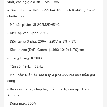
xuất, các hộ gia đình ....vvv....vvv....
+ Dùng cho các thiết bị đòi hỏi điện sạch ít nhiễu, tần số
chuẩn ...vvv....
- Mã sản phẩm: 3K202M2DH5YC
- Điện áp vào 3 pha: 380V
- Điện áp ra 3 pha: 200V - 220V ± 2% ~ 3%
- Kích thước (DxRxC)mm: (1360x1040x1170)mm
- Trọng lương: 870KG
- Tần số: 49Hz – 62Hz
- Mầu sắc:
Biến áp cách ly 3 pha 200kva
sơn mầu ghi
sáng
- Bảo vệ quá tải, chập tải, ngắn mạch, quá áp : Bằng
Aptomat
- Dòng max: 300A