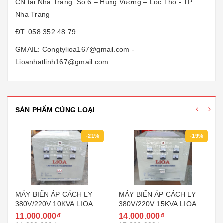
CN tại Nha Trang: Số 6 – Hùng Vương – Lộc Thọ - TP
Nha Trang
ĐT: 058.352.48.79
GMAIL: Congtylioa167@gmail.com -
Lioanhatlinh167@gmail.com
SẢN PHẨM CÙNG LOẠI
-21%
-19%
MÁY BIẾN ÁP CÁCH LY
MÁY BIẾN ÁP CÁCH LY
380V/220V 10KVA LIOA
380V/220V 15KVA LIOA
11.000.000₫
14.000.000₫