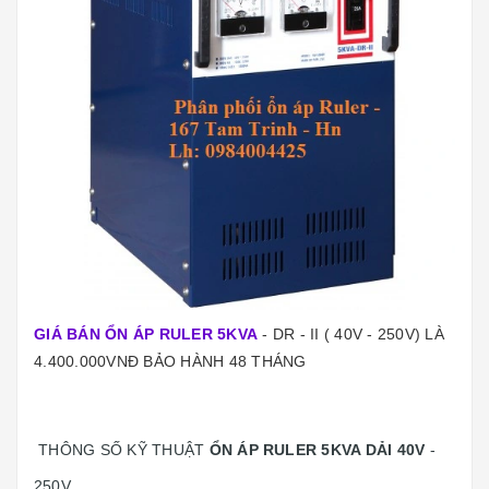
GIÁ BÁN ỔN ÁP RULER 5KVA
- DR - II ( 40V - 250V) LÀ
4.400.000VNĐ BẢO HÀNH 48 THÁNG
THÔNG SỐ KỸ THUẬT
ỔN ÁP RULER 5KVA DẢI 40V
-
250V