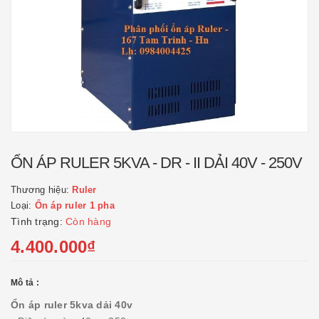
ỔN ÁP RULER 5KVA - DR - II DẢI 40V - 250V
Thương hiệu:
Ruler
Loại:
Ổn áp ruler 1 pha
Tình trạng:
Còn hàng
4.400.000₫
Mô tả :
Ổn áp ruler 5kva dải 40v