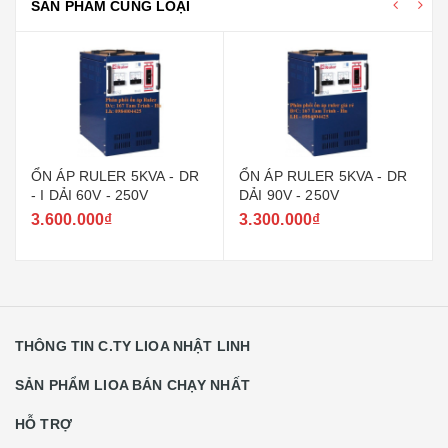
SẢN PHẨM CÙNG LOẠI
ỔN ÁP RULER 5KVA - DR
ỔN ÁP RULER 5KVA - DR
- I DẢI 60V - 250V
DẢI 90V - 250V
3.600.000₫
3.300.000₫
THÔNG TIN C.TY LIOA NHẬT LINH
SẢN PHẨM LIOA BÁN CHẠY NHẤT
HỖ TRỢ