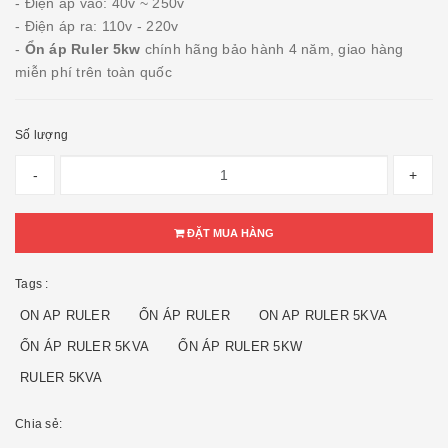
- Điện áp vào: 40v ~ 250v
- Điện áp ra: 110v - 220v
-
Ổn áp Ruler 5kw
chính hãng bảo hành 4 năm, giao hàng
miễn phí trên toàn quốc
Số lượng
-
+
ĐẶT MUA HÀNG
Tags :
ON AP RULER
ỔN ÁP RULER
ON AP RULER 5KVA
ỔN ÁP RULER 5KVA
ỔN ÁP RULER 5KW
RULER 5KVA
Chia sẻ: