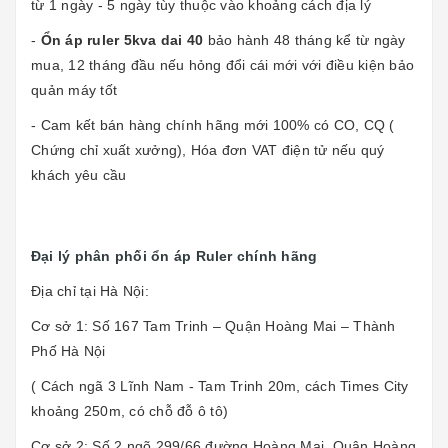
từ 1 ngày - 5 ngày tùy thuộc vào khoảng cách địa lý
-
Ổn áp ruler 5kva dai 40
bảo hành 48 tháng kể từ ngày
mua, 12 tháng đầu nếu hỏng đổi cái mới với điều kiện bảo
quản máy tốt
- Cam kết bán hàng chính hãng mới 100% có CO, CQ (
Chứng chỉ xuất xưởng), Hóa đơn VAT điện tử nếu quý
khách yêu cầu
Đại lý phân phối ổn áp Ruler chính hãng
Địa chỉ tại Hà Nội:
Cơ sở 1: Số 167 Tam Trinh – Quận Hoàng Mai – Thành
Phố Hà Nội
( Cách ngã 3 Lĩnh Nam - Tam Trinh 20m, cách Times City
khoảng 250m, có chỗ đỗ ô tô)
Cơ sở 2: Số 2 ngõ 299/66 đường Hoàng Mai, Quận Hoàng