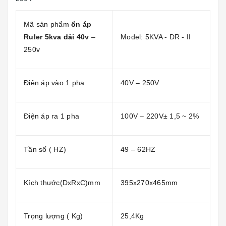
Mã sản phẩm
ổn áp
Ruler 5kva dải 40v
–
Model: 5KVA - DR - II
250v
Điện áp vào 1 pha
40V – 250V
Điện áp ra 1 pha
100V – 220V± 1,5 ~ 2%
Tần số ( HZ)
49 – 62HZ
Kích thước(DxRxC)mm
395x270x465mm
Trọng lượng ( Kg)
25,4Kg