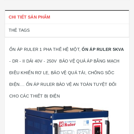
CHI TIẾT SẢN PHẨM
THẺ TAGS
ỔN ÁP RULER 1 PHA THẾ HỆ MỘT,
ỔN ÁP RULER 5KVA
- DR - II DẢI 40V - 250V BẢO VỆ QUÁ ÁP BẰNG MẠCH
ĐIỀU KHIỂN RƠ LE, BẢO VỆ QUÁ TẢI, CHỐNG SỐC
ĐIỆN.... ỔN ÁP RULER BẢO VỆ AN TOÀN TUYỆT ĐỐI
CHO CÁC THIẾT BỊ ĐIỆN