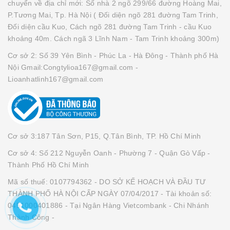
chuyển về địa chỉ mới: Số nhà 2 ngõ 299/66 đường Hoàng Mai,
P.Tương Mai, Tp. Hà Nội ( Đối diện ngõ 281 đường Tam Trinh,
Đối diện cầu Kuo, Cách ngõ 281 đường Tam Trinh - cầu Kuo
khoảng 40m. Cách ngã 3 Lĩnh Nam - Tam Trinh khoảng 300m)
Cơ sở 2: Số 39 Yên Bình - Phúc La - Hà Đông - Thành phố Hà
Nội Gmail:Congtylioa167@gmail.com -
Lioanhatlinh167@gmail.com
Cơ sở 3:187 Tân Sơn, P15, Q.Tân Bình, TP. Hồ Chí Minh
Cơ sở 4: Số 212 Nguyễn Oanh - Phường 7 - Quận Gò Vấp -
Thành Phố Hồ Chí Minh
Mã số thuế: 0107794362 - DO SỞ KẾ HOẠCH VÀ ĐẦU TƯ
THÀNH PHỐ HÀ NỘI CẤP NGÀY 07/04/2017 - Tài khoản số:
0451000401886 - Tại Ngân Hàng Vietcombank - Chi Nhánh
Thành Công -