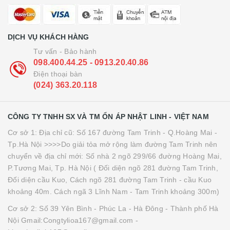
DỊCH VỤ KHÁCH HÀNG
Tư vấn - Bảo hành
098.400.44.25 - 0913.20.40.86
Điện thoại bàn
(024) 363.20.118
CÔNG TY TNHH SX VÀ TM ỔN ÁP NHẬT LINH - VIỆT NAM
Cơ sở 1: Địa chỉ cũ: Số 167 đường Tam Trinh - Q.Hoàng Mai -
Tp.Hà Nội >>>>Do giải tỏa mở rộng làm đường Tam Trinh nên
chuyển về địa chỉ mới: Số nhà 2 ngõ 299/66 đường Hoàng Mai,
P.Tương Mai, Tp. Hà Nội ( Đối diện ngõ 281 đường Tam Trinh,
Đối diện cầu Kuo, Cách ngõ 281 đường Tam Trinh - cầu Kuo
khoảng 40m. Cách ngã 3 Lĩnh Nam - Tam Trinh khoảng 300m)
Cơ sở 2: Số 39 Yên Bình - Phúc La - Hà Đông - Thành phố Hà
Nội Gmail:Congtylioa167@gmail.com -