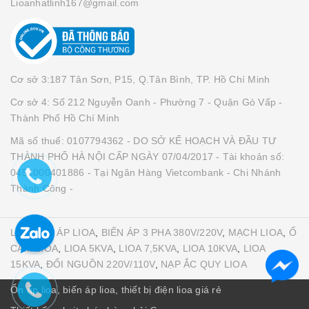
Lioanhatlinh167@gmail.com
Cơ sở 3:187 Tân Sơn, P15, Q.Tân Bình, TP. Hồ Chí Minh
Cơ sở 4: Số 212 Nguyễn Oanh - Phường 7 - Quận Gò Vấp -
Thành Phố Hồ Chí Minh
Mã số thuế: 0107794362 - DO SỞ KẾ HOẠCH VÀ ĐẦU TƯ
THÀNH PHỐ HÀ NỘI CẤP NGÀY 07/04/2017 - Tài khoản số:
0451000401886 - Tại Ngân Hàng Vietcombank - Chi Nhánh
Thành Công -
LIOA
,
ỔN ÁP LIOA
,
BIẾN ÁP 3 PHA 380V/220V
,
MẠCH LIOA
,
Ổ
CẮM LIOA
,
LIOA 5KVA
,
LIOA 7,5KVA
,
LIOA 10KVA
,
LIOA
15KVA
,
ĐỔI NGUỒN 220V/110V
,
NẠP ẮC QUY LIOA
Ổn áp lioa, biến áp lioa, thiết bị điện lioa giá rẻ