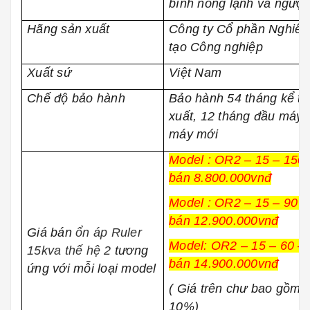
bình nóng lạnh và ngược 
Hãng sản xuất
Công ty Cổ phần Nghiên
tạo Công nghiệp
Xuất sứ
Việt Nam
Chế độ bảo hành
Bảo hành 54 tháng kể từ
xuất, 12 tháng đầu máy 
máy mới
Model : OR2 – 15 – 150 
bán 8.800.000vnđ
Model : OR2 – 15 – 90 –
bán 12.900.000vnđ
Giá bán
ổn áp Ruler
Model: OR2 – 15 – 60 – 
15kva thế hệ 2
tương
bán 14.900.000vnđ
ứng với mỗi loại model
( Giá trên chư bao gồm 
10%)