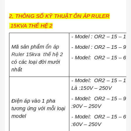
2, THÔNG SỐ KỸ THUẬT ỔN ÁP RULER
15KVA THẾ HỆ 2
- Model : OR2 – 15 – 150
Mã sản phẩm
ổn áp
- Model : OR2 – 15 – 90 
Ruler 15kva thế hệ 2
- Model: OR2 – 15 – 60 
có các loại đời mưới
nhất
- Model: OR2 – 15 – 150
Là :15
0V – 250V
- Model: OR2 – 15 – 90 
Điện áp vào 1 pha
:9
0V – 250V
tương ứng với mỗi loại
model
- Model: OR2 – 15 – 60 
:6
0V – 250V