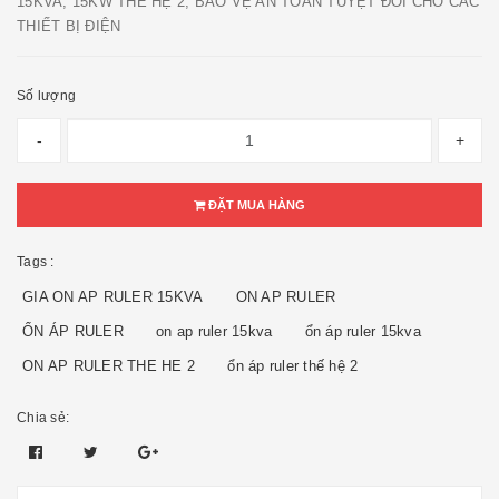
15KVA, 15KW THẾ HỆ 2, BẢO VỆ AN TOÀN TUYỆT ĐỐI CHO CÁC
THIẾT BỊ ĐIỆN
Số lượng
-
+
ĐẶT MUA HÀNG
Tags :
GIA ON AP RULER 15KVA
ON AP RULER
ỔN ÁP RULER
on ap ruler 15kva
ổn áp ruler 15kva
ON AP RULER THE HE 2
ổn áp ruler thế hệ 2
Chia sẻ: