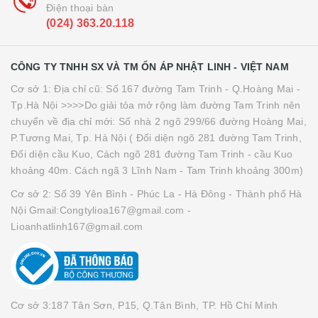
Điện thoại bàn
(024) 363.20.118
CÔNG TY TNHH SX VÀ TM ỔN ÁP NHẬT LINH - VIỆT NAM
Cơ sở 1: Địa chỉ cũ: Số 167 đường Tam Trinh - Q.Hoàng Mai -
Tp.Hà Nội >>>>Do giải tỏa mở rộng làm đường Tam Trinh nên
chuyển về địa chỉ mới: Số nhà 2 ngõ 299/66 đường Hoàng Mai,
P.Tương Mai, Tp. Hà Nội ( Đối diện ngõ 281 đường Tam Trinh,
Đối diện cầu Kuo, Cách ngõ 281 đường Tam Trinh - cầu Kuo
khoảng 40m. Cách ngã 3 Lĩnh Nam - Tam Trinh khoảng 300m)
Cơ sở 2: Số 39 Yên Bình - Phúc La - Hà Đông - Thành phố Hà
Nội Gmail:Congtylioa167@gmail.com -
Lioanhatlinh167@gmail.com
Cơ sở 3:187 Tân Sơn, P15, Q.Tân Bình, TP. Hồ Chí Minh