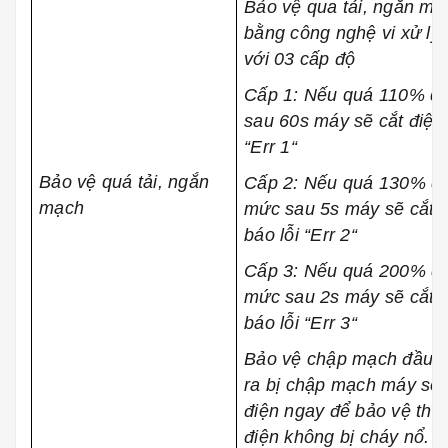
Bảo vệ qua tải, ngắn m
bằng công nghệ vi xử lý
với 03 cấp độ
Cấp 1: Nếu quá 110% d
sau 60s máy sẽ cắt điện 
“Err 1“
Bảo vệ quá tải, ngắn
Cấp 2: Nếu quá 130% dò
mạch
mức sau 5s máy sẽ cắt 
báo lỗi “Err 2“
Cấp 3: Nếu quá 200% dò
mức sau 2s máy sẽ cắt 
báo lỗi “Err 3“
Bảo vệ chập mạch đầu r
ra bị chập mạch máy sẽ 
điện ngay để bảo vệ thiết
điện không bị cháy nổ.