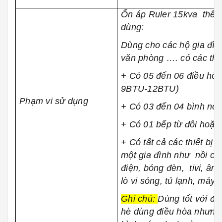
Ổn áp Ruler 15kva thế h
dùng:
Dùng cho các hộ gia đìn
văn phòng …. có các thiế
+ Có 05 đến 06 điều hòa 
9BTU-12BTU)
Phạm vi sử dụng
+ Có 03 đến 04 bình nón
+ Có 01 bếp từ đôi hoặc
+ Có tất cả các thiết bị t
một gia đình như nồi cơ
điện, bóng đèn, tivi, âm 
lò vi sóng, tủ lạnh, má
Ghi chú:
Dùng tốt với đi
hè dùng điều hòa nhưng