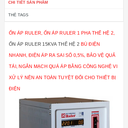
CHI TIẾT SẢN PHẨM
THẺ TAGS
ỔN ÁP RULER, ỔN ÁP RULER 1 PHA THẾ HỆ 2,
ỔN ÁP RULER 15KVA THẾ HỆ 2
BÙ ĐIỆN
NHANH, ĐIỆN ÁP RA SAI SỐ 0,5%, BẢO VỆ QUẢ
TÁI, NGẮN MẠCH QUÁ ÁP BẰNG CÔNG NGHỆ VI
XỬ LÝ NÊN AN TOÀN TUYỆT ĐỐI CHO THIẾT BỊ
ĐIỆN