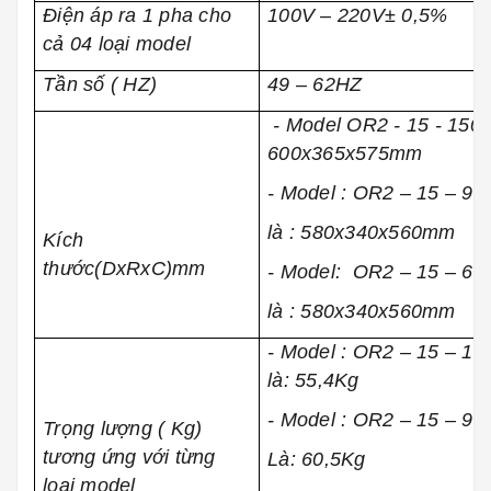
Điện áp ra 1 pha cho
100V – 220V± 0,5%
cả 04 loại model
Tần số ( HZ)
49 – 62HZ
- Model OR2 - 15 - 150 -
600x365x575mm
- Model : OR2 – 15 – 90 
là : 58
0x340
x560
mm
Kích
thước(DxRxC)mm
- Model: OR2 – 15 – 60 
là : 580
x34
0x560
mm
- Model : OR2 – 15 – 150
là: 55,4Kg
- Model : OR2 – 15 – 90 
Trọng lượng ( Kg)
tương ứng với từng
Là: 60,5Kg
loại model