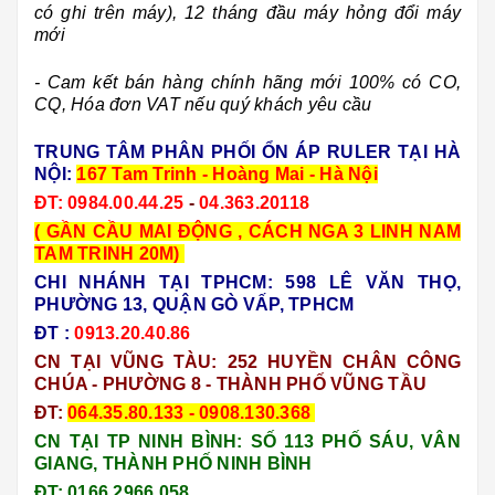
có ghi trên máy), 12 tháng đầu máy hỏng đổi máy
mới
- Cam kết bán hàng chính hãng mới 100% có CO,
CQ, Hóa đơn VAT nếu quý khách yêu cầu
TRUNG TÂM PHÂN PHỐI ỔN ÁP RULER TẠI HÀ
NỘI:
167 Tam Trinh - Hoàng Mai - Hà Nội
ĐT:
0984.00.44.25
-
04.363.20118
( GẦN CẦU MAI ĐỘNG , CÁCH NGA 3 LINH NAM
TAM TRINH 20M)
CHI NHÁNH TẠI TPHCM: 598 LÊ VĂN THỌ,
PHƯỜNG 13, QUẬN GÒ VẤP, TPHCM
ĐT :
0913.20.40.86
CN TẠI VŨNG TÀU:
252 HUYỀN CHÂN CÔNG
CHÚA - PHƯỜNG 8 - THÀNH PHỐ VŨNG TẦU
ĐT:
064.35.80.133 - 0908.130.368
CN TẠI TP NINH BÌNH: SỐ 113 PHỐ SÁU, VÂN
GIANG, THÀNH PHỐ NINH BÌNH
ĐT: 0166.2966.058