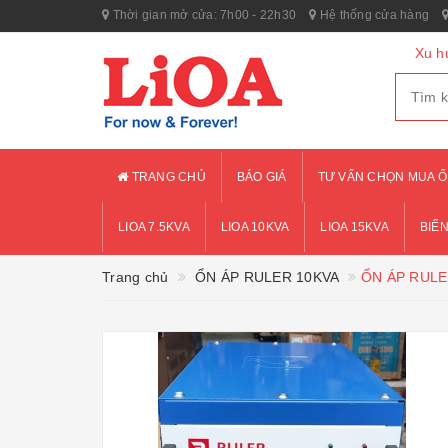
Thời gian mở cửa: 7h00 - 22h30
Hệ thống cửa hàng
Xu h
TRANG CHỦ
BÁO GIÁ
TƯ VẤN CHỌN MUA Ổ
LIOA 7.5KVA
LIOA 10KVA
LIOA 15KVA
BIẾN
Trang chủ
ỔN ÁP RULER 10KVA
ỔN ÁP RULE