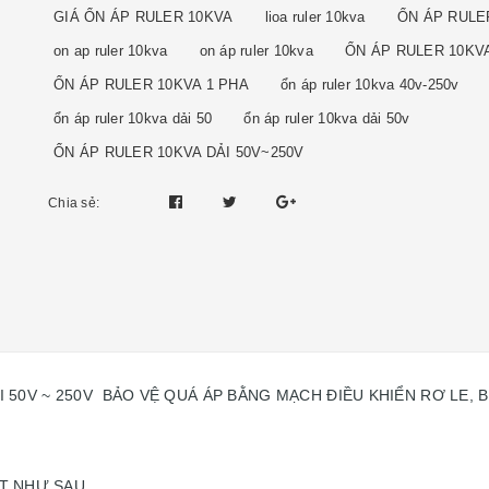
GIÁ ỔN ÁP RULER 10KVA
lioa ruler 10kva
ỔN ÁP RULE
on ap ruler 10kva
on áp ruler 10kva
ỔN ÁP RULER 10KV
ỔN ÁP RULER 10KVA 1 PHA
ổn áp ruler 10kva 40v-250v
ổn áp ruler 10kva dải 50
ổn áp ruler 10kva dải 50v
ỔN ÁP RULER 10KVA DẢI 50V~250V
Chia sẻ:
DẢI 50V ~ 250V BẢO VỆ QUÁ ÁP BẰNG MẠCH ĐIỀU KHIỂN RƠ LE,
ẤT NHƯ SAU