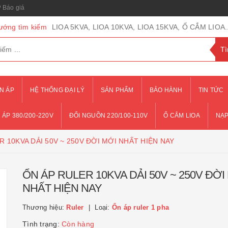
Báo giá
ướng tìm kiếm
LIOA 5KVA, LIOA 10KVA, LIOA 15KVA, Ổ CẮM LIOA..
N ÁP
HỆ THỐNG ĐẠI LÝ
SẢN PHẨM
BẢO HÀNH
TIN TỨC
 ÁP 380/200-220V
ĐỔI NGUỒN 220/100-110V
Ổ CẮM LIOA
NẠP
R 10KVA DẢI 50V ~ 250V ĐỜI MỚI NHẤT HIỆN NAY
ỔN ÁP RULER 10KVA DẢI 50V ~ 250V ĐỜI
NHẤT HIỆN NAY
Thương hiệu:
Ruler
Loại:
Ổn áp ruler 1 pha
Tình trạng:
Còn hàng