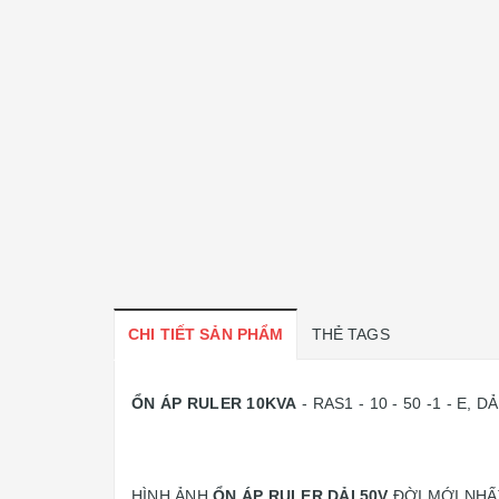
CHI TIẾT SẢN PHẨM
THẺ TAGS
ỔN ÁP RULER 10KVA
- RAS1 - 10 - 50
-1 - E, 
HÌNH ẢNH
ỔN ÁP RULER DẢI 50V
ĐỜI MỚI NH