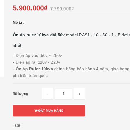
5.900.000₫
7.790.000₫
Mô tả :
Ổn áp ruler 10kva dải 50v
model RAS1 - 10 - 50 - 1 - E đời
nhất
- Điện áp vào: 50v ~ 250v
- Điện áp ra: 110v - 220v
-
Ổn áp Ruler 10kva
chính hãng bảo hành 4 năm, giao hàng
phí trên toàn quốc
-
+
Số lượng
ĐẶT MUA HÀNG
Tags :