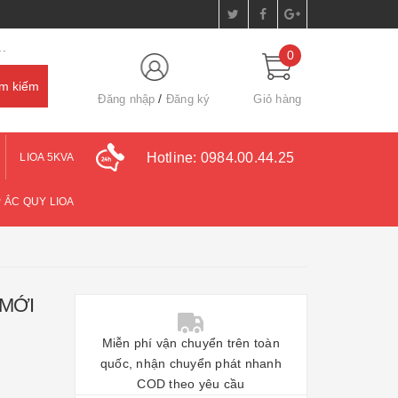
.
0
Đăng nhập
Đăng ký
Giỏ hàng
Hotline:
0984.00.44.25
LIOA 5KVA
 ẮC QUY LIOA
 MỚI
Miễn phí vận chuyển trên toàn
quốc, nhận chuyển phát nhanh
COD theo yêu cầu