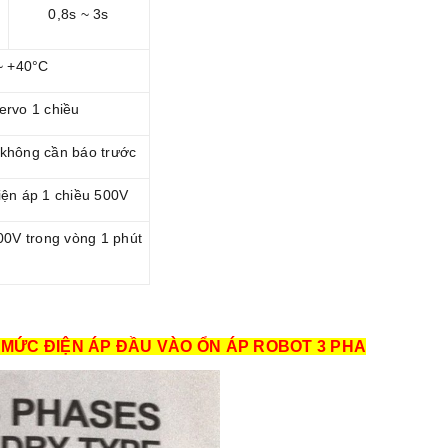
0,8s ~ 3s
~ +40°C
ervo 1 chiều
 không cần báo trước
ện áp 1 chiều 500V
00V trong vòng 1 phút
 MỨC ĐIỆN ÁP ĐẦU VÀO ỔN ÁP ROBOT 3 PHA