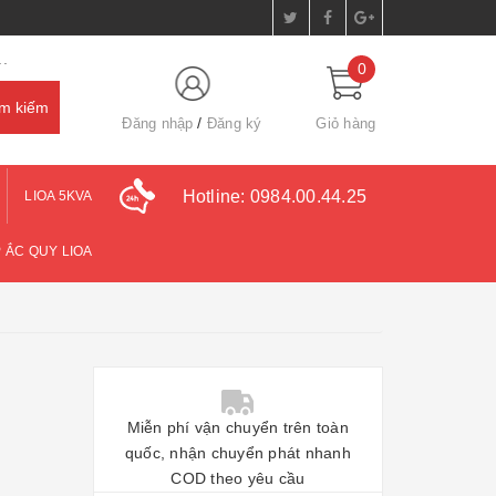
.
0
Đăng nhập
Đăng ký
Giỏ hàng
Hotline:
0984.00.44.25
LIOA 5KVA
 ẮC QUY LIOA
Miễn phí vận chuyển trên toàn
quốc, nhận chuyển phát nhanh
COD theo yêu cầu