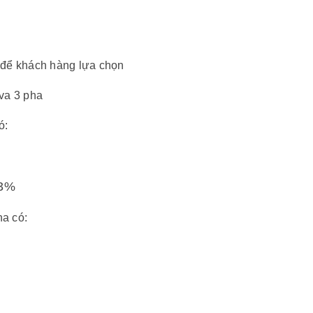
i để khách hàng lựa chọn
kva 3 pha
ó:
 3%
ha có: