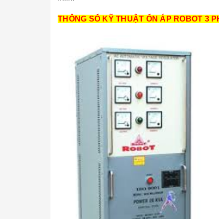
THÔNG SỐ KỸ THUẬT ỔN ÁP ROBOT 3 