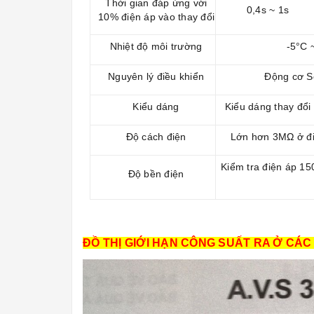
Thời gian đáp ứng với
0,4s ~ 1s
10% điện áp vào thay đổi
Nhiệt độ môi trường
-5°C 
Nguyên lý điều khiển
Động cơ S
Kiểu dáng
Kiểu dáng thay đổi
Độ cách điện
Lớn hơn 3MΩ ở đi
Kiểm tra điện áp 15
Độ bền điện
ĐỒ THỊ GIỚI HẠN CÔNG SUẤT RA Ở CÁC