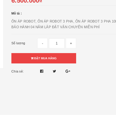
6.500.000₫
Mô tả :
ỔN ÁP ROBOT, ỔN ÁP ROBOT 3 PHA, ỔN ÁP ROBOT 3 PHA 10
BẢO HÀNH 04 NĂM LẮP ĐẶT VẬN CHUYỂN MIỄN PHÍ
-
+
Số lượng
ĐẶT MUA HÀNG
Chia sẻ: