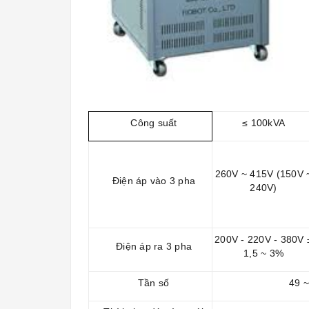
Công suất
≤ 100kVA
260V ~ 415V (150V 
Điện áp vào 3 pha
240V)
200V - 220V - 380V 
Điện áp ra 3 pha
1,5 ~ 3%
Tần số
49 