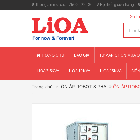
Thời gian mở cửa: 7h00 - 22h30
Hệ thống cửa hàng
Xu h
TRANG CHỦ
BÁO GIÁ
TƯ VẤN CHỌN MUA Ổ
LIOA 7.5KVA
LIOA 10KVA
LIOA 15KVA
BIẾN
Trang chủ
ỔN ÁP ROBOT 3 PHA
ỔN ÁP ROBO