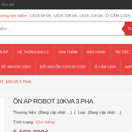
Báo giá
ướng tìm kiếm
LIOA 5KVA, LIOA 10KVA, LIOA 15KVA, Ổ CẮM LIOA..
N ÁP
HỆ THỐNG ĐẠI LÝ
SẢN PHẨM
BẢO HÀNH
TIN TỨC
 ÁP 380/200-220V
ĐỔI NGUỒN 220/100-110V
Ổ CẮM LIOA
NẠP
T 10KVA 3 PHA
ỔN ÁP ROBOT 10KVA 3 PHA
Thương hiệu: (
Đang cập nhật ...
)
Loại: (
Đang cập nhật ...
)
Tình trạng:
Còn hàng