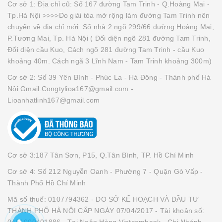
Cơ sở 1: Địa chỉ cũ: Số 167 đường Tam Trinh - Q.Hoàng Mai -
Tp.Hà Nội >>>>Do giải tỏa mở rộng làm đường Tam Trinh nên
chuyển về địa chỉ mới: Số nhà 2 ngõ 299/66 đường Hoàng Mai,
P.Tương Mai, Tp. Hà Nội ( Đối diện ngõ 281 đường Tam Trinh,
Đối diện cầu Kuo, Cách ngõ 281 đường Tam Trinh - cầu Kuo
khoảng 40m. Cách ngã 3 Lĩnh Nam - Tam Trinh khoảng 300m)
Cơ sở 2: Số 39 Yên Bình - Phúc La - Hà Đông - Thành phố Hà
Nội Gmail:Congtylioa167@gmail.com -
Lioanhatlinh167@gmail.com
Cơ sở 3:187 Tân Sơn, P15, Q.Tân Bình, TP. Hồ Chí Minh
Cơ sở 4: Số 212 Nguyễn Oanh - Phường 7 - Quận Gò Vấp -
Thành Phố Hồ Chí Minh
Mã số thuế: 0107794362 - DO SỞ KẾ HOẠCH VÀ ĐẦU TƯ
THÀNH PHỐ HÀ NỘI CẤP NGÀY 07/04/2017 - Tài khoản số:
0451000401886 - Tại Ngân Hàng Vietcombank - Chi Nhánh