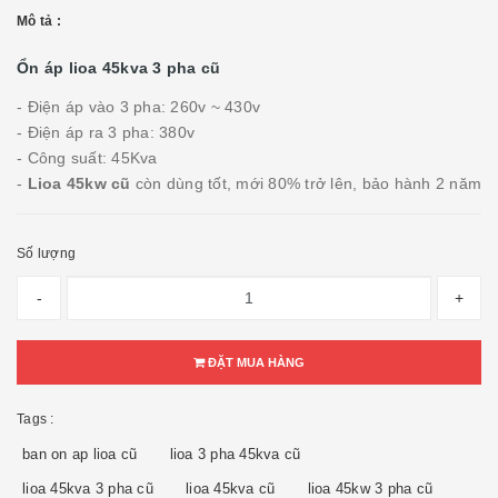
Mô tả :
Ổn áp lioa 45kva 3 pha cũ
- Điện áp vào 3 pha: 260v ~ 430v
- Điện áp ra 3 pha: 380v
- Công suất: 45Kva
-
Lioa 45kw cũ
còn dùng tốt, mới 80% trở lên, bảo hành 2 năm
Số lượng
-
+
ĐẶT MUA HÀNG
Tags :
ban on ap lioa cũ
lioa 3 pha 45kva cũ
lioa 45kva 3 pha cũ
lioa 45kva cũ
lioa 45kw 3 pha cũ