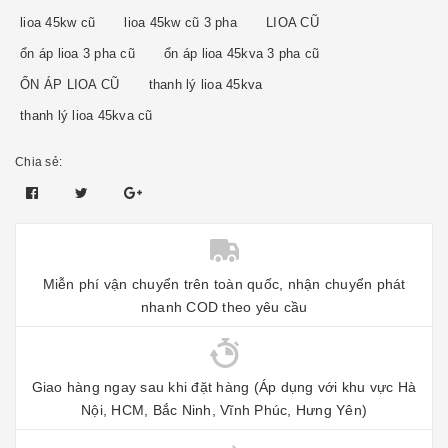
lioa 45kw cũ
lioa 45kw cũ 3 pha
LIOA CŨ
ổn áp lioa 3 pha cũ
ổn áp lioa 45kva 3 pha cũ
ỔN ÁP LIOA CŨ
thanh lý lioa 45kva
thanh lý lioa 45kva cũ
Chia sẻ:
Miễn phí vận chuyển trên toàn quốc, nhận chuyển phát
nhanh COD theo yêu cầu
Giao hàng ngay sau khi đặt hàng (Áp dụng với khu vực Hà
Nội, HCM, Bắc Ninh, Vĩnh Phúc, Hưng Yên)