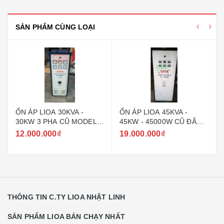
SẢN PHẨM CÙNG LOẠI
ỔN ÁP LIOA 30KVA -
ỔN ÁP LIOA 45KVA -
30KW 3 PHA CŨ MODEL
45KW - 45000W CŨ ĐÃ
NL - 30000W
QUA SỬ DỤNG
12.000.000₫
19.000.000₫
THÔNG TIN C.TY LIOA NHẬT LINH
SẢN PHẨM LIOA BÁN CHẠY NHẤT