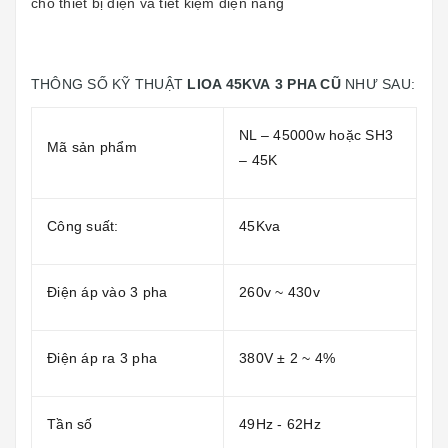
cho thiết bị điện và tiết kiệm điện năng
THÔNG SỐ KỸ THUẬT
LIOA 45KVA 3 PHA CŨ
NHƯ SAU:
NL – 45000w hoặc SH3
Mã sản phẩm
– 45K
Công suất:
45Kva
Điện áp vào 3 pha
260v ~ 430v
Điện áp ra 3 pha
380V ± 2 ~ 4%
Tần số
49Hz - 62Hz