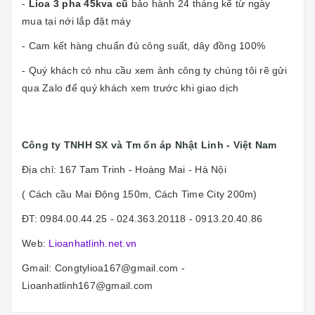
-
Lioa 3 pha 45kva cũ
bảo hành 24 tháng kể từ ngày
mua tại nới lắp đặt máy
- Cam kết hàng chuẩn đủ công suất, dây đồng 100%
- Quý khách có nhu cầu xem ảnh công ty chúng tôi rẽ gửi
qua Zalo để quý khách xem trước khi giao dịch
Công ty TNHH SX và Tm ổn áp Nhật Linh - Việt Nam
Địa chỉ: 167 Tam Trinh - Hoàng Mai - Hà Nội
( Cách cầu Mai Động 150m, Cách Time City 200m)
ĐT: 0984.00.44.25 - 024.363.20118 - 0913.20.40.86
Web:
Lioanhatlinh.net.vn
Gmail: Congtylioa167@gmail.com -
Lioanhatlinh167@gmail.com