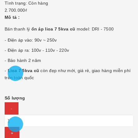
Tình trạng:
Còn hàng
2.700.000₫
Mô tả :
Bán thanh lý
ổn áp lioa 7 5kva cũ
model: DRI - 7500
- Điện áp vào: 90v ~ 250v
- Điện áp ra: 100v - 110v - 220v
- Bảo hành 2 năm
-
Lioa 7 5kva cũ
còn đẹp như mới, giá rẻ, giao hàng miễn phí
trên toàn quốc
Số lượng
-
+