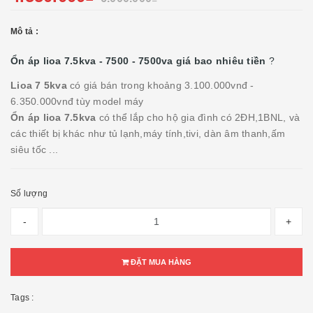
Mô tả :
Ổn áp lioa 7.5kva - 7500 - 7500va giá bao nhiêu tiền
?
Lioa 7 5kva
có giá bán trong khoảng 3.100.000vnđ -
6.350.000vnđ tùy model máy
Ổn áp lioa 7.5kva
có thể lắp cho hộ gia đình có 2ĐH,1BNL, và
các thiết bị khác như tủ lạnh,máy tính,tivi, dàn âm thanh,ấm
siêu tốc ...
Số lượng
-
+
ĐẶT MUA HÀNG
Tags :