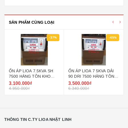
SẢN PHẨM CÙNG LOẠI
-37%
-45%
ỔN ÁP LIOA 7.5KVA SH
ỔN ÁP LIOA 7 5KVA DẢI
7500 HÀNG TỒN KHO
90 DRI 7500 HÀNG TỒN
THẾ HỆ 1
KHO THẾ HỆ 1
3.100.000₫
3.500.000₫
4.950.000₫
6.340.000₫
THÔNG TIN C.TY LIOA NHẬT LINH