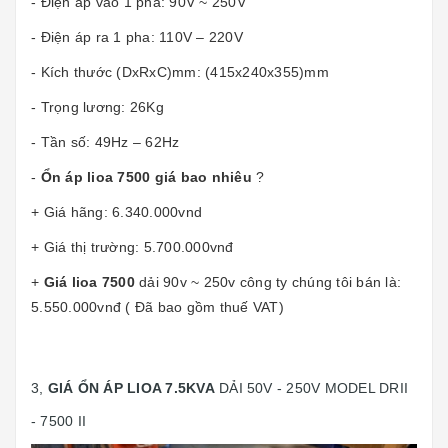
- Điện áp vào 1 pha: 90V ~ 250V
- Điện áp ra 1 pha: 110V – 220V
- Kích thước (DxRxC)mm: (415x240x355)mm
- Trọng lương: 26Kg
- Tần số: 49Hz – 62Hz
-
Ổn áp lioa 7500 giá bao nhiêu
?
+ Giá hãng: 6.340.000vnd
+ Giá thị trường: 5.700.000vnđ
+
Giá lioa 7500
dải 90v ~ 250v công ty chúng tôi bán là:
5.550.000vnđ ( Đã bao gồm thuế VAT)
3,
GIÁ ỔN ÁP LIOA 7.5KVA
DẢI 50V - 250V MODEL DRII
- 7500 II