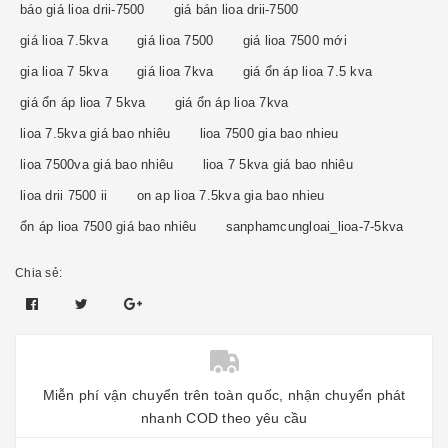
báo giá lioa drii-7500
giá bán lioa drii-7500
giá lioa 7.5kva
giá lioa 7500
giá lioa 7500 mới
gia lioa 7 5kva
giá lioa 7kva
giá ổn áp lioa 7.5 kva
giá ổn áp lioa 7 5kva
giá ổn áp lioa 7kva
lioa 7.5kva giá bao nhiêu
lioa 7500 gia bao nhieu
lioa 7500va giá bao nhiêu
lioa 7 5kva giá bao nhiêu
lioa drii 7500 ii
on ap lioa 7.5kva gia bao nhieu
ổn áp lioa 7500 giá bao nhiêu
sanphamcungloai_lioa-7-5kva
Chia sẻ:
Miễn phí vận chuyển trên toàn quốc, nhận chuyển phát
nhanh COD theo yêu cầu