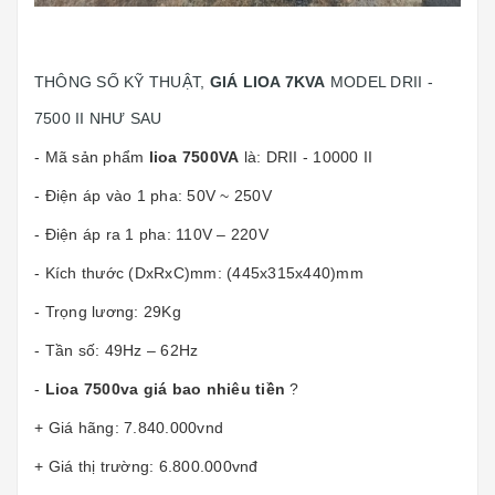
THÔNG SỐ KỸ THUẬT,
GIÁ LIOA 7KVA
MODEL DRII
-
7500 II NHƯ SAU
- Mã sản phẩm
lioa 7500VA
là: DRII - 10000 II
- Điện áp vào 1 pha: 50V ~ 250V
- Điện áp ra 1 pha: 110V – 220V
- Kích thước (DxRxC)mm: (445x315x440)mm
- Trọng lương: 29Kg
- Tần số: 49Hz – 62Hz
-
Lioa 7500va giá bao nhiêu tiền
?
+ Giá hãng: 7.840.000vnd
+ Giá thị trường: 6.800.000vnđ