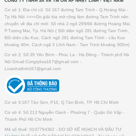
CÔNG TY TNHH SX VÀ TM ỔN ÁP NHẬT LINH - VIỆT NAM
Cơ sở 1: Địa chỉ cũ: Số 167 đường Tam Trinh - Q.Hoàng Mai -
Tp.Hà Nội >>>>Do giải tỏa mở rộng làm đường Tam Trinh nên
chuyển về địa chỉ mới: Số nhà 2 ngõ 299/66 đường Hoàng Mai,
P.Tương Mai, Tp. Hà Nội ( Đối diện ngõ 281 đường Tam Trinh,
Đối diện cầu Kuo, Cách ngõ 281 đường Tam Trinh - cầu Kuo
khoảng 40m. Cách ngã 3 Lĩnh Nam - Tam Trinh khoảng 300m)
Cơ sở 2: Số 39 Yên Bình - Phúc La - Hà Đông - Thành phố Hà
Nội Gmail:Congtylioa167@gmail.com -
Lioanhatlinh167@gmail.com
Cơ sở 3:187 Tân Sơn, P15, Q.Tân Bình, TP. Hồ Chí Minh
Cơ sở 4: Số 212 Nguyễn Oanh - Phường 7 - Quận Gò Vấp -
Thành Phố Hồ Chí Minh
Mã số thuế: 0107794362 - DO SỞ KẾ HOẠCH VÀ ĐẦU TƯ