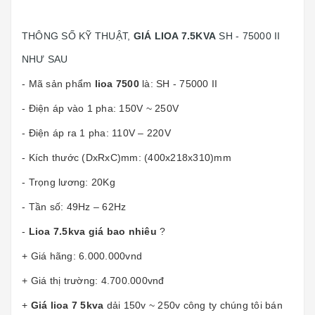
THÔNG SỐ KỸ THUẬT,
GIÁ LIOA 7.5KVA
SH - 75000 II
NHƯ SAU
- Mã sản phẩm
lioa 7500
là: SH - 75000 II
- Điện áp vào 1 pha: 150V ~ 250V
- Điện áp ra 1 pha: 110V – 220V
- Kích thước (DxRxC)mm: (400x218x310)mm
- Trọng lương: 20Kg
- Tần số: 49Hz – 62Hz
-
Lioa 7.5kva giá bao nhiêu
?
+ Giá hãng: 6.000.000vnd
+ Giá thị trường: 4.700.000vnđ
+
Giá lioa 7 5kva
dải 150v ~ 250v công ty chúng tôi bán