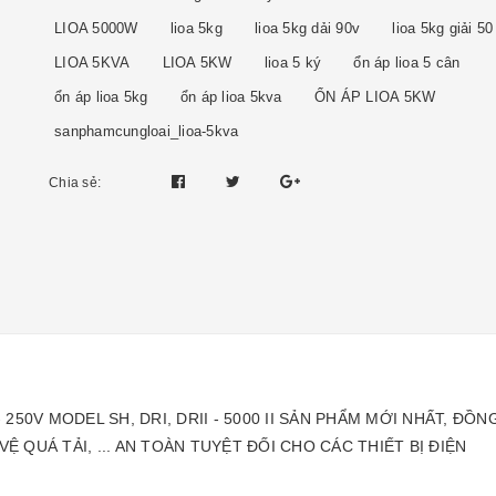
LIOA 5000W
lioa 5kg
lioa 5kg dải 90v
lioa 5kg giải 50
LIOA 5KVA
LIOA 5KW
lioa 5 ký
ổn áp lioa 5 cân
ổn áp lioa 5kg
ổn áp lioa 5kva
ỔN ÁP LIOA 5KW
sanphamcungloai_lioa-5kva
Chia sẻ:
 - 250V MODEL SH, DRI, DRII - 5000 II SẢN PHẨM MỚI NHẤT, 
VỆ QUÁ TẢI, ... AN TOÀN TUYỆT ĐỐI CHO CÁC THIẾT BỊ ĐIỆN