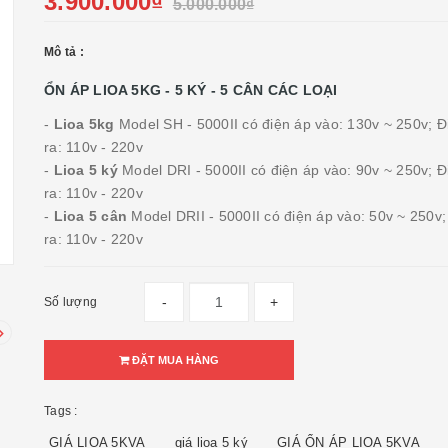
3.900.000₫
5.000.000₫
Mô tả :
ỔN ÁP LIOA 5KG - 5 KÝ - 5 CÂN CÁC LOẠI
-
Lioa 5kg
Model SH - 5000II có điện áp vào: 130v ~ 250v; Đ
ra: 110v - 220v
-
Lioa 5 ký
Model DRI - 5000II có điện áp vào: 90v ~ 250v; Đ
ra: 110v - 220v
-
Lioa 5 cân
Model DRII - 5000II có điện áp vào: 50v ~ 250v;
ra: 110v - 220v
-
+
Số lượng
ĐẶT MUA HÀNG
Tags :
GIÁ LIOA 5KVA
giá lioa 5 ký
GIÁ ỔN ÁP LIOA 5KVA