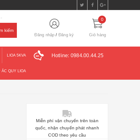
.
0
Đăng nhập
Đăng ký
Giỏ hàng
Hotline:
0984.00.44.25
LIOA 5KVA
 ẮC QUY LIOA
Miễn phí vận chuyển trên toàn
quốc, nhận chuyển phát nhanh
COD theo yêu cầu