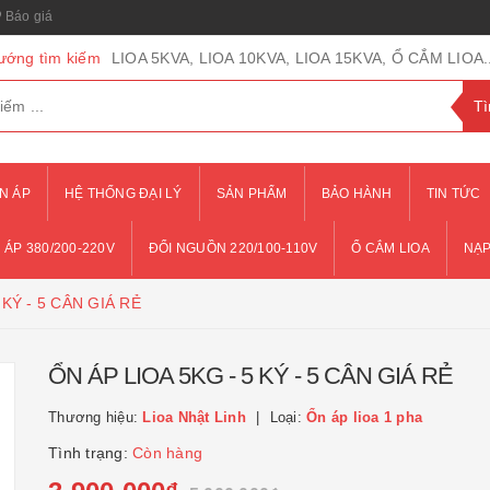
Báo giá
ướng tìm kiếm
LIOA 5KVA, LIOA 10KVA, LIOA 15KVA, Ổ CẮM LIOA..
N ÁP
HỆ THỐNG ĐẠI LÝ
SẢN PHẨM
BẢO HÀNH
TIN TỨC
 ÁP 380/200-220V
ĐỔI NGUỒN 220/100-110V
Ổ CẮM LIOA
NẠP
 KÝ - 5 CÂN GIÁ RẺ
ỔN ÁP LIOA 5KG - 5 KÝ - 5 CÂN GIÁ RẺ
Thương hiệu:
Lioa Nhật Linh
Loại:
Ổn áp lioa 1 pha
Tình trạng:
Còn hàng