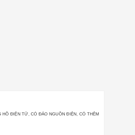
ĐỒNG HỒ ĐIỆN TỬ, CÓ ĐẢO NGUỒN ĐIỆN, CÓ THÊM