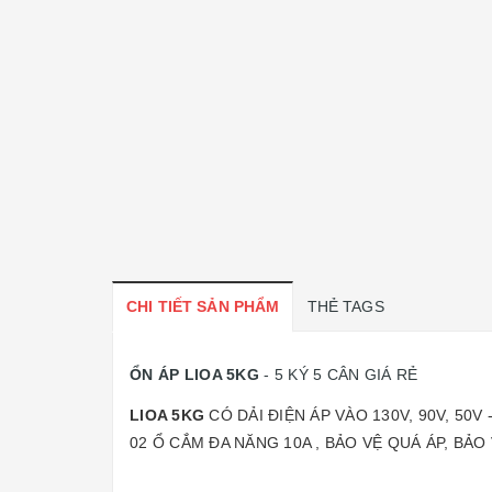
CHI TIẾT SẢN PHẨM
THẺ TAGS
ỔN ÁP LIOA 5KG
- 5 KÝ 5 CÂN GIÁ RẺ
LIOA 5KG
CÓ DẢI ĐIỆN ÁP VÀO 130V, 90V, 50V
02 Ổ CẮM ĐA NĂNG 10A , BẢO VỆ QUÁ ÁP, BẢO 