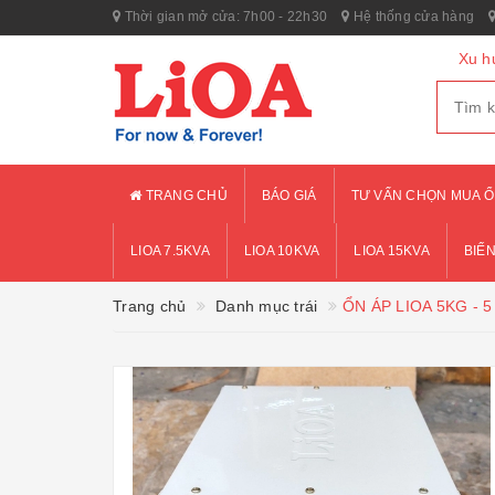
Thời gian mở cửa: 7h00 - 22h30
Hệ thống cửa hàng
Xu h
TRANG CHỦ
BÁO GIÁ
TƯ VẤN CHỌN MUA Ổ
LIOA 7.5KVA
LIOA 10KVA
LIOA 15KVA
BIẾN
Trang chủ
Danh mục trái
ỔN ÁP LIOA 5KG - 5