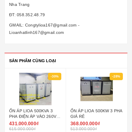
Nha Trang
ĐT: 058.352.48.79
GMAIL: Congtylioa167@gmail.com -
Lioanhatlinh167@gmail.com
SẢN PHẨM CÙNG LOẠI
-30%
-28%
ỔN ÁP LIOA 500KVA 3
ỔN ÁP LIOA 500KW 3 PHA
PHA ĐIỆN ÁP VÀO 260V ~
GIÁ RẺ
430V MODEL SH3 -
431.000.000₫
368.000.000₫
500K/3II
615.000.000₫
513.000.000₫