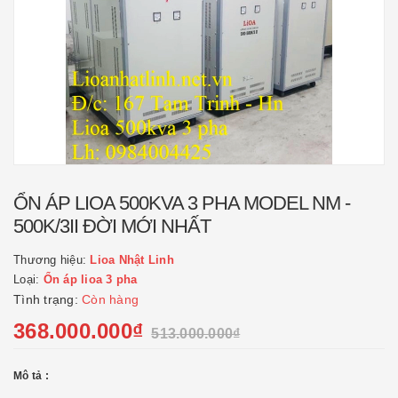
ỔN ÁP LIOA 500KVA 3 PHA MODEL NM -
500K/3II ĐỜI MỚI NHẤT
Thương hiệu:
Lioa Nhật Linh
Loại:
Ổn áp lioa 3 pha
Tình trạng:
Còn hàng
368.000.000₫
513.000.000₫
Mô tả :