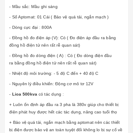
- Mầu sắc: Mầu ghi sáng
- Số Aptomat: 01 Cái ( Bảo vệ quá tải, ngắn mạch )
- Dòng cực đại : 800A
- Đồng hồ đo điện áp (V): Có ( Đo điện áp đầu ra bằng
đồng hồ điện tử nên rất rễ quan sát)
- Đồng hồ đo dòng điện ( A) : Có ( Đo dòng điện đầu
ra bằng đồng hồ điện tử nên rất rễ quan sát)
- Nhiệt độ môi trường: - 5 độ C đến + 40 độ C
- Nguyên lý điều khiển: Động cơ mô tơ 12V
-
Lioa 500kva
có tác dụng :
+ Luôn ổn định áp đầu ra 3 pha là 380v giúp cho thiết bị
điện phát huy được hết các tác dụng, nâng cao tuổi thọ
+ Bảo vệ quá tải, ngắn mạch bằng aptomat nên các thiết
bị điện được bảo vệ an toàn tuyệt đối không lo bị sự cố về