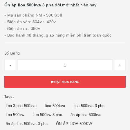
Ổn áp lioa 500kva 3 pha
đời mới nhất hiện nay
- Mã sản phẩm: NM - 500K/3II
- Điện áp vào: 304v ~ 420v
- Điện áp ra : 380v
- Bảo hành 48 tháng, giao hàng miễn phí trên toàn quốc
Số lượng
-
+
ĐẶT MUA HÀNG
Tags :
lioa 3 pha 500kva
lioa 500kva
lioa 500kva 3 pha
lioa 500kw
lioa 500kw 3 pha
ổn áp lioa 500kva
ổn áp lioa 500kva 3 pha
ỔN ÁP LIOA 500KW