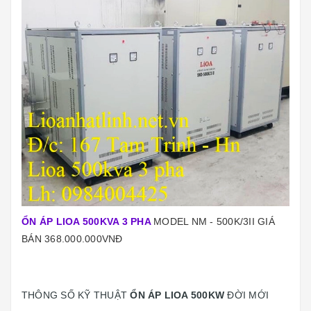
ỔN ÁP LIOA 500KVA 3 PHA
MODEL NM - 500K/3II GIÁ
BÁN 368.000.000VNĐ
THÔNG SỐ KỸ THUẬT
ỔN ÁP LIOA 500KW
ĐỜI MỚI