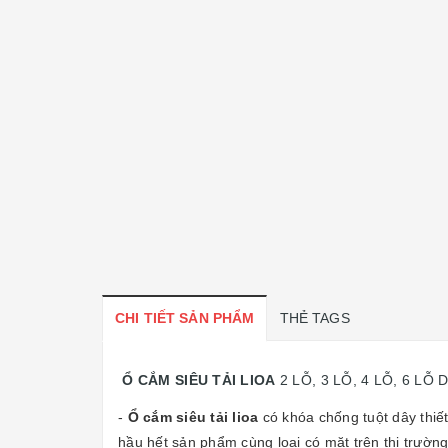
CHI TIẾT SẢN PHẨM
THẺ TAGS
Ổ CẮM SIÊU TẢI LIOA
2 LỖ, 3 LỖ, 4 LỖ, 6 LỖ
-
Ổ cắm siêu tải lioa
có khóa chống tuột dây thiế
hầu hết sản phẩm cùng loại có mặt trên thị trường