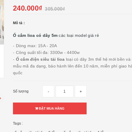
240.000₫
305.000₫
Mô tả :
Ổ cắm lioa có dây 5m
các loại model giá rẻ
- Dòng max: 15A - 20A
- Công suất tối đa: 3300w - 4400w
-
Ổ cắm điện siêu tải lioa
loại có dây 3m thế hệ mới bền và
mẫu mã đa dạng, bảo hành lên đến 10 năm, miễn phí giao h
quốc
-
+
Số lượng
ĐẶT MUA HÀNG
Tags :