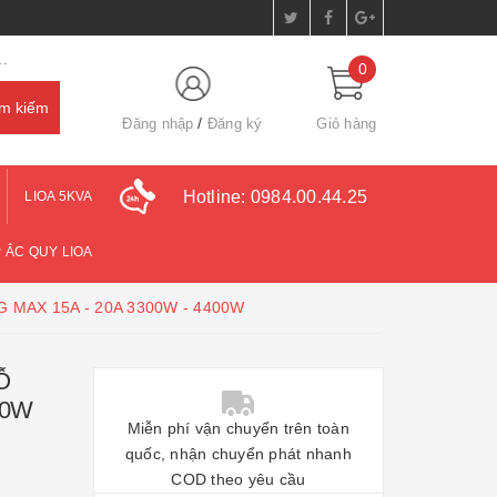
.
0
Đăng nhập
Đăng ký
Giỏ hàng
Hotline:
0984.00.44.25
LIOA 5KVA
 ẮC QUY LIOA
G MAX 15A - 20A 3300W - 4400W
Ỗ
00W
Miễn phí vận chuyển trên toàn
quốc, nhận chuyển phát nhanh
COD theo yêu cầu