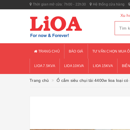
Thời gian mở cửa: 7h00 - 22h30
Hệ thống cửa hàng
Xu h
TRANG CHỦ
BÁO GIÁ
TƯ VẤN CHỌN MUA Ổ
LIOA 7.5KVA
LIOA 10KVA
LIOA 15KVA
BIẾN
Trang chủ
Ổ cắm siêu chụi tải 4400w lioa loại có