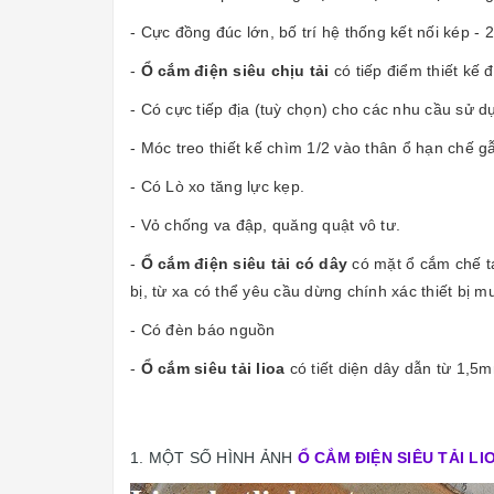
- Cực đồng đúc lớn, bố trí hệ thống kết nối kép - 
-
Ổ cắm điện siêu chịu tải
có tiếp điểm thiết kế 
- Có cực tiếp địa (tuỳ chọn) cho các nhu cầu sử dụ
- Móc treo thiết kế chìm 1/2 vào thân ổ hạn chế gẫ
- Có Lò xo tăng lực kẹp.
- Vỏ chống va đập, quăng quật vô tư.
-
Ổ cắm điện siêu tải có dây
có mặt ổ cắm chế tạ
bị, từ xa có thể yêu cầu dừng chính xác thiết bị
- Có đèn báo nguồn
-
Ổ cắm siêu tải lioa
có tiết diện dây dẫn từ 1,5
1. MỘT SỐ HÌNH ẢNH
Ổ CẮM ĐIỆN SIÊU TẢI LI