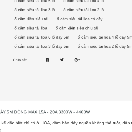
ổ cắm siêu tải lioa 6 lỗ
ổ cắm siêu tải lioa 4 lỗ
ổ cắm siêu tải lioa 3 lỗ
ổ cắm siêu tải lioa 2 lỗ
ổ cắm điện siêu tải
ổ cắm siêu tải lioa có dây
ổ cắm siêu tải lioa
ổ cắm điện siêu chịu tải
ổ cắm siêu tải lioa 6 lỗ dây 5m
ổ cắm siêu tải lioa 4 lỗ dây 5
ổ cắm siêu tải lioa 3 lỗ dây 5m
ổ cắm siêu tải lioa 2 lỗ dây 5
Chia sẻ:
 DÂY 5M DÒNG MAX 15A - 20A 3300W - 4400W
t kế đặc biệt chỉ có ở LiOA, đảm bảo dây nguồn không thể tuột, dẫn 
)