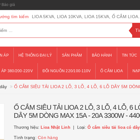
Báo giá
ướng tìm kiếm
LIOA 5KVA, LIOA 10KVA, LIOA 15KVA, Ổ CẮM LIOA..
N ÁP
HỆ THỐNG ĐẠI LÝ
SẢN PHẨM
BẢO HÀNH
TIN TỨC
 ÁP 380/200-220V
ĐỔI NGUỒN 220/100-110V
Ổ CẮM LIOA
NẠP
 dây
Ổ CẮM SIÊU TẢI LIOA 2 LỖ, 3 LỖ, 4 LỖ, 6 LỖ DÂY 5M DÒN
Ổ CẮM SIÊU TẢI LIOA 2 LỖ, 3 LỖ, 4 LỖ, 6 L
DÂY 5M DÒNG MAX 15A - 20A 3300W - 44
Thương hiệu:
Lioa Nhật Linh
Loại:
Ổ cắm siêu tải lioa có dây
Tình trạng:
Còn hàng