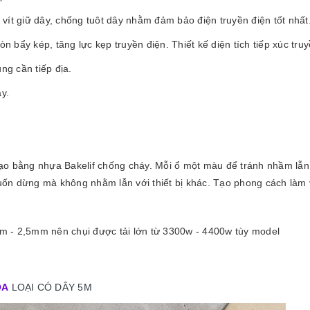
2 vít giữ dây, chống tuôt dây nhằm đảm bảo điện truyền điện tốt nhất.
đòn bẩy kép, tăng lực kẹp truyền điện. Thiết kế diện tích tiếp xúc tr
ng cần tiếp địa.
y.
o bằng nhựa Bakelif chống cháy. Mỗi ổ một màu để tránh nhầm lẫn. 
 muốn dừng mà không nhằm lẫn với thiết bị khác. Tạo phong cách làm 
mm - 2,5mm nên chụi được tải lớn từ 3300w - 4400w tùy model
OA
LOẠI CÓ DÂY 5M