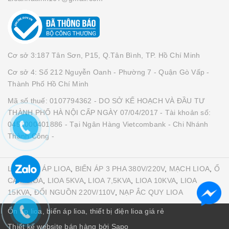
Cơ sở 3:187 Tân Sơn, P15, Q.Tân Bình, TP. Hồ Chí Minh
Cơ sở 4: Số 212 Nguyễn Oanh - Phường 7 - Quận Gò Vấp -
Thành Phố Hồ Chí Minh
Mã số thuế: 0107794362 - DO SỞ KẾ HOẠCH VÀ ĐẦU TƯ
THÀNH PHỐ HÀ NỘI CẤP NGÀY 07/04/2017 - Tài khoản số:
0451000401886 - Tại Ngân Hàng Vietcombank - Chi Nhánh
Thành Công -
LIOA
,
ỔN ÁP LIOA
,
BIẾN ÁP 3 PHA 380V/220V
,
MẠCH LIOA
,
Ổ
CẮM LIOA
,
LIOA 5KVA
,
LIOA 7,5KVA
,
LIOA 10KVA
,
LIOA
15KVA
,
ĐỔI NGUỒN 220V/110V
,
NẠP ẮC QUY LIOA
Ổn áp lioa, biến áp lioa, thiết bị điện lioa giá rẻ
Thiết kế website bán hàng
bởi Sapo