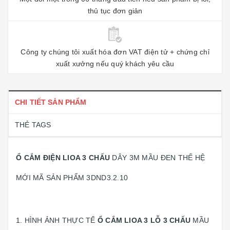
thủ tục đơn giản
Công ty chúng tôi xuất hóa đơn VAT điện tử + chứng chỉ
xuất xưởng nếu quý khách yêu cầu
CHI TIẾT SẢN PHẨM
THẺ TAGS
Ổ CẮM ĐIỆN LIOA 3 CHẤU
DÂY 3M MẦU ĐEN THẾ HỆ
MỚI MÃ SẢN PHẨM 3DND3.2.10
1. HÌNH ẢNH THỰC TẾ
Ổ CẮM LIOA 3 LỖ 3 CHẤU
MẦU