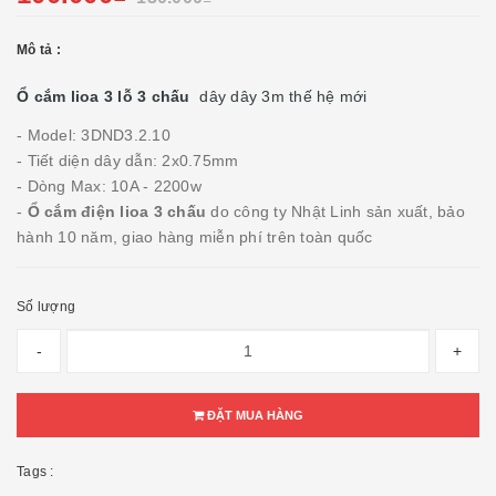
Mô tả :
Ổ cắm lioa 3 lỗ 3 chấu
dây dây 3m thế hệ mới
- Model: 3DND3.2.10
- Tiết diện dây dẫn: 2x0.75mm
- Dòng Max: 10A - 2200w
-
Ổ cắm điện lioa 3 chấu
do công ty Nhật Linh sản xuất, bảo
hành 10 năm, giao hàng miễn phí trên toàn quốc
Số lượng
-
+
ĐẶT MUA HÀNG
Tags :