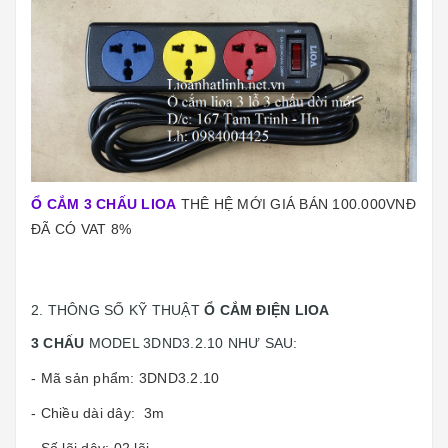
Ổ CẮM 3 CHẤU LIOA
THÊ HỆ MỚI GIÁ BÁN 100.000VNĐ
ĐÃ CÓ VAT 8%
2. THÔNG SỐ KỸ THUẬT
Ổ CẮM ĐIỆN LIOA
3 CHẤU
MODEL 3DND3.2.10 NHƯ SAU:
- Mã sản phẩm: 3DND3.2.10
- Chiều dài dây: 3m
- Số lõi dây: 02 lõi