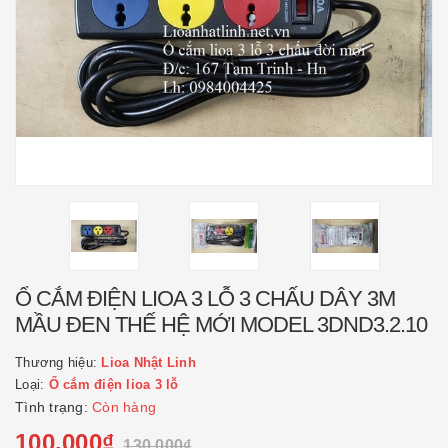
Ổ CẮM ĐIỆN LIOA 3 LỖ 3 CHẤU DÂY 3M
MẦU ĐEN THẾ HỆ MỚI MODEL 3DND3.2.10
Thương hiệu:
Lioa Nhật Linh
Loại:
Ổ cắm điện lioa 3 lỗ
Tình trạng:
Còn hàng
100.000₫
130.000₫