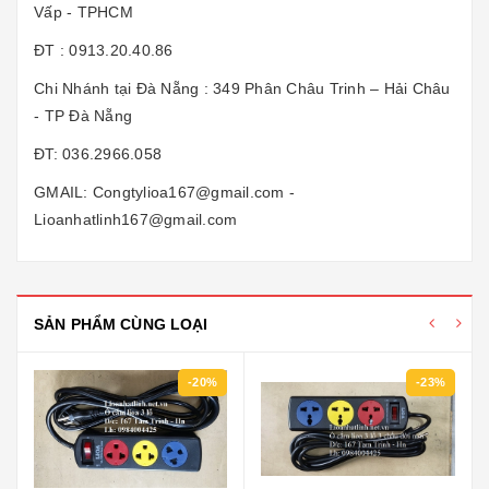
Vấp - TPHCM
ĐT : 0913.20.40.86
Chi Nhánh tại Đà Nẵng : 349 Phân Châu Trinh – Hải Châu
- TP Đà Nẵng
ĐT: 036.2966.058
GMAIL: Congtylioa167@gmail.com -
Lioanhatlinh167@gmail.com
SẢN PHẨM CÙNG LOẠI
-20%
-23%