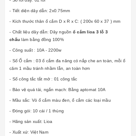
- Tiết diện dây dẫn: 2x0.75mm
- Kích thước thân ổ cắm D x R x C: ( 200x 60 x 37 ) mm
- Chất liệu dây dẫn: Dây nguồn
ổ cắm lioa 3 lỗ 3
chấu
làm bằng đồng 100%
- Công suất : 10A - 2200w
- Số Ổ cắm : 03 ổ cắm đa năng có nắp che an toàn, mỗi ổ
căm 1 mầu tránh nhầm lẫn, an toàn hơn
- Số công tắc tắt mở : 01 công tắc
- Bảo vệ quá tải, ngắn mạch: Bằng aptomat 10A
- Mầu sắc: Vỏ ổ cắm màu đen, ổ cắm các loại mầu
- Đóng gói: 10 cái / 1 thùng
- Hãng sản xuất: Lioa
- Xuất xứ: Việt Nam