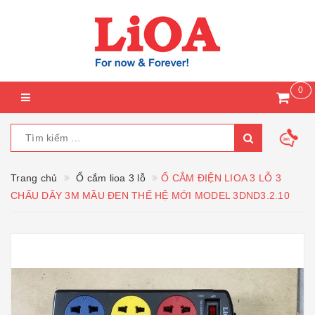
0
Trang chủ
Ổ cắm lioa 3 lỗ
Ổ CẮM ĐIỆN LIOA 3 LỖ 3
CHẤU DÂY 3M MẦU ĐEN THẾ HỆ MỚI MODEL 3DND3.2.10