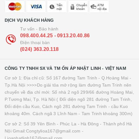
DỊCH VỤ KHÁCH HÀNG
Tư vấn - Bảo hành
098.400.44.25 - 0913.20.40.86
Điện thoại bàn
(024) 363.20.118
CÔNG TY TNHH SX VÀ TM ỔN ÁP NHẬT LINH - VIỆT NAM
Cơ sở 1: Địa chỉ cũ: Số 167 đường Tam Trinh - Q.Hoàng Mai -
Tp.Hà Nội >>>>Do giải tỏa mở rộng làm đường Tam Trinh nên
chuyển về địa chỉ mới: Số nhà 2 ngõ 299/66 đường Hoàng Mai,
P.Tương Mai, Tp. Hà Nội ( Đối diện ngõ 281 đường Tam Trinh,
Đối diện cầu Kuo, Cách ngõ 281 đường Tam Trinh - cầu Kuo
khoảng 40m. Cách ngã 3 Lĩnh Nam - Tam Trinh khoảng 300m)
Cơ sở 2: Số 39 Yên Bình - Phúc La - Hà Đông - Thành phố Hà
Nội Gmail:Congtylioa167@gmail.com -
Lioanhatlinh167@gmail.com