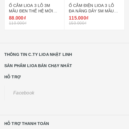
Ổ CẮM LIOA 3 LỖ 3M
Ổ CẮM ĐIỆN LIOA 3 LỖ
MẦU ĐEN THẾ HỆ MỚI
ĐA NĂNG DÂY 5M MẦU
MODEL 3SND3.2.10
ĐEN THẾ HỆ MỚI MODEL
88.000₫
115.000₫
3DND5.2.10
110.000₫
150.000₫
THÔNG TIN C.TY LIOA NHẬT LINH
SẢN PHẨM LIOA BÁN CHẠY NHẤT
HỖ TRỢ
Facebook
HỖ TRỢ THANH TOÁN