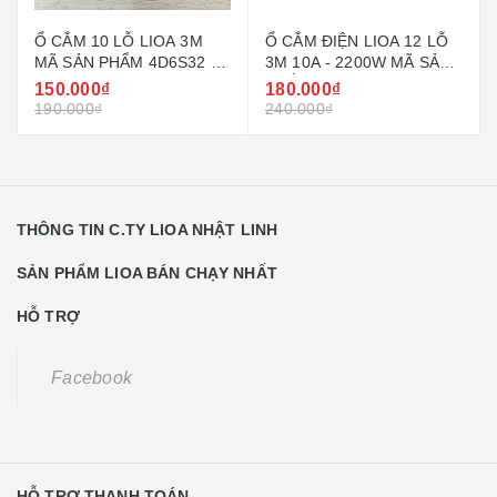
Ổ CẮM 10 LỖ LIOA 3M
Ổ CẮM ĐIỆN LIOA 12 LỖ
MÃ SẢN PHẨM 4D6S32 -
3M 10A - 2200W MÃ SẢN
4D6SN3.2
PHẨM 5D7SN3.2
150.000₫
180.000₫
190.000₫
240.000₫
THÔNG TIN C.TY LIOA NHẬT LINH
SẢN PHẨM LIOA BÁN CHẠY NHẤT
HỖ TRỢ
Facebook
HỖ TRỢ THANH TOÁN