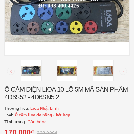
Ổ CẮM ĐIỆN LIOA 10 LỖ 5M MÃ SẢN PHẨM
4D6S52 - 4D6SN5.2
Thương hiệu:
Lioa Nhật Linh
Loại:
Ổ cắm lioa đa năng - kết hợp
Tình trạng:
Còn hàng
170.000₫
220.000₫