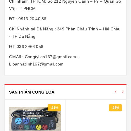
Chi nhánh TPHCM: Số 212 Nguyễn Oanh – P7 – Quận Gò
Vấp - TPHCM
ĐT : 0913.20.40.86
Chi Nhánh tại Đà Nẵng : 349 Phân Châu Trinh – Hải Châu
- TP Đà Nẵng
ĐT: 036.2966.058
GMAIL: Congtylioa167@gmail.com -
Lioanhatlinh167@gmail.com
SẢN PHẨM CÙNG LOẠI
-21%
-25%