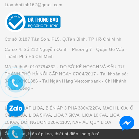
Lioanhatlinh167@gmail.com
Cơ sở 3:187 Tân Sơn, P15, Q.Tân Bình, TP. Hồ Chí Minh
Cơ sở 4: Số 212 Nguyễn Oanh - Phường 7 - Quận Gò Vấp -
Thành Phố Hồ Chí Minh
Mã số thuế: 0107794362 - DO SỞ KẾ HOẠCH VÀ ĐẦU TƯ
THÀNH PHỐ HÀ NỘI CẤP NGÀY 07/04/2017 - Tài khoản số:
0451000401886 - Tại Ngân Hàng Vietcombank - Chi Nhánh
Thành Công -
LIOA
,
ỔN ÁP LIOA
,
BIẾN ÁP 3 PHA 380V/220V
,
MẠCH LIOA
,
Ổ
CẮM LIOA
,
LIOA 5KVA
,
LIOA 7,5KVA
,
LIOA 10KVA
,
LIOA
15KVA
,
ĐỔI NGUỒN 220V/110V
,
NẠP ẮC QUY LIOA
Ổn áp lioa, biến áp lioa, thiết bị điện lioa giá rẻ