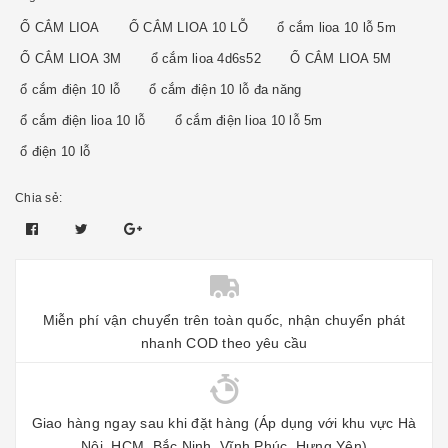
Ổ CẮM LIOA
Ổ CẮM LIOA 10 LỖ
ổ cắm lioa 10 lỗ 5m
Ổ CẮM LIOA 3M
ổ cắm lioa 4d6s52
Ổ CẮM LIOA 5M
ổ cắm điện 10 lỗ
ổ cắm điện 10 lỗ đa năng
ổ cắm điện lioa 10 lỗ
ổ cắm điện lioa 10 lỗ 5m
ổ điện 10 lỗ
Chia sẻ:
Miễn phí vận chuyển trên toàn quốc, nhận chuyển phát
nhanh COD theo yêu cầu
Giao hàng ngay sau khi đặt hàng (Áp dụng với khu vực Hà
Nội, HCM, Bắc Ninh, Vĩnh Phúc, Hưng Yên)