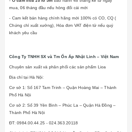
-
Ổ cắm lioa 10 lỗ 5m
bảo hành 48 tháng kể từ ngày
mua, 06 tháng đầu nếu hỏng đổi cái mới
- Cam kết bán hàng chính hãng mới 100% có CO, CQ (
Chứng chỉ xuất xưởng), Hóa đơn VAT điện tử nếu quý
khách yêu cầu
Công Ty TNHH SX và Tm Ổn Áp Nhật Linh – Việt Nam
Chuyên sản xuất và phân phối các sản phẩm Lioa
Địa chỉ tại Hà Nội:
Cơ sở 1: Số 167 Tam Trinh – Quận Hoàng Mai – Thành
Phố Hà Nội
Cơ sở 2: Số 39 Yên Bình – Phúc La – Quận Hà Đồng –
Thành Phố Hà Nội
ĐT: 0984.00.44.25 - 024.363.20118