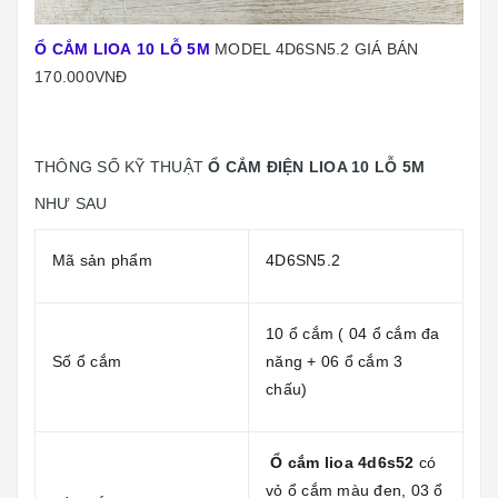
Ổ CẮM LIOA 10 LỖ 5M
MODEL 4D6SN5.2 GIÁ BÁN
170.000VNĐ
THÔNG SỐ KỸ THUẬT
Ổ CẮM ĐIỆN LIOA 10 LỖ 5M
NHƯ SAU
Mã sản phẩm
4D6SN5.2
10 ổ cắm ( 04 ổ cắm đa
Số ổ cắm
năng + 06 ổ cắm 3
chấu)
Ổ cắm lioa 4d6s52
có
vỏ ổ cắm màu đen, 03 ổ