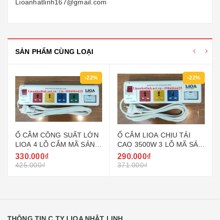
Lioanhatlinh167@gmail.com
SẢN PHẨM CÙNG LOẠI
-22%
-22%
Ổ CẮM CÔNG SUẤT LỚN
Ổ CẮM LIOA CHỊU TẢI
LIOA 4 LỖ CẮM MÃ SẢN
CAO 3500W 3 LỖ MÃ SẢN
PHẨM 4OFSSV2.5-2 (
PHẨM 3OFSSA2.5-2 (
330.000₫
290.000₫
4OFSSV3-3 )
3OFSSW3-3 )
425.000₫
371.000₫
THÔNG TIN C.TY LIOA NHẬT LINH