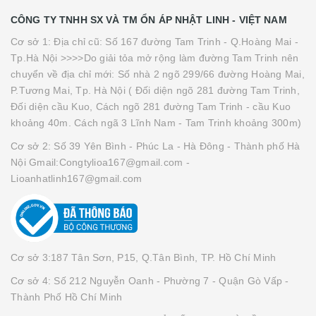
CÔNG TY TNHH SX VÀ TM ỔN ÁP NHẬT LINH - VIỆT NAM
Cơ sở 1: Địa chỉ cũ: Số 167 đường Tam Trinh - Q.Hoàng Mai -
Tp.Hà Nội >>>>Do giải tỏa mở rộng làm đường Tam Trinh nên
chuyển về địa chỉ mới: Số nhà 2 ngõ 299/66 đường Hoàng Mai,
P.Tương Mai, Tp. Hà Nội ( Đối diện ngõ 281 đường Tam Trinh,
Đối diện cầu Kuo, Cách ngõ 281 đường Tam Trinh - cầu Kuo
khoảng 40m. Cách ngã 3 Lĩnh Nam - Tam Trinh khoảng 300m)
Cơ sở 2: Số 39 Yên Bình - Phúc La - Hà Đông - Thành phố Hà
Nội Gmail:Congtylioa167@gmail.com -
Lioanhatlinh167@gmail.com
Cơ sở 3:187 Tân Sơn, P15, Q.Tân Bình, TP. Hồ Chí Minh
Cơ sở 4: Số 212 Nguyễn Oanh - Phường 7 - Quận Gò Vấp -
Thành Phố Hồ Chí Minh