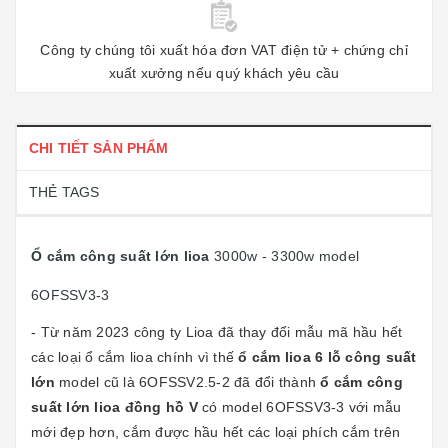
Công ty chúng tôi xuất hóa đơn VAT điện tử + chứng chỉ
xuất xưởng nếu quý khách yêu cầu
CHI TIẾT SẢN PHẨM
THẺ TAGS
Ổ cắm công suất lớn lioa
3000w - 3300w model
6OFSSV3-3
- Từ năm 2023 công ty Lioa đã thay đổi mẫu mã hầu hết
các loại ổ cắm lioa chính vì thế
ổ cắm lioa 6 lỗ công suất
lớn
model cũ là 6OFSSV2.5-2 đã đổi thành
ổ cắm công
suất lớn lioa đồng hồ V
có model 6OFSSV3-3 với mẫu
mới đẹp hơn, cắm được hầu hết các loại phích cắm trên