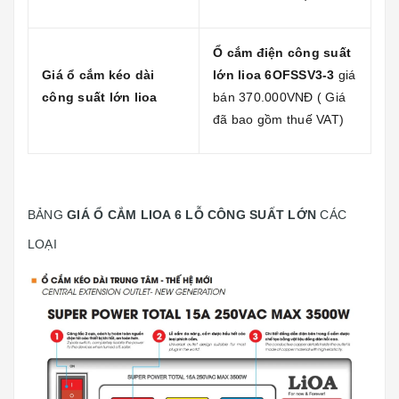
Ổ cắm điện công suất
Giá ổ cắm kéo dài
lớn lioa 6OFSSV3-3
giá
công suất lớn lioa
bán 370.000VNĐ ( Giá
đã bao gồm thuế VAT)
BẢNG
GIÁ Ổ CẮM LIOA 6 LỖ CÔNG SUẤT LỚN
CÁC
LOẠI