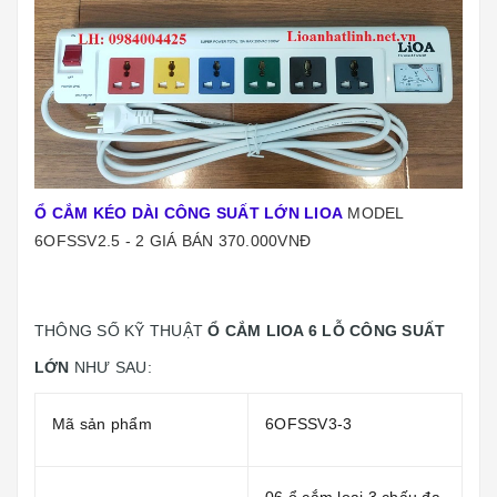
Ổ CẮM KÉO DÀI CÔNG SUẤT LỚN LIOA
MODEL
6OFSSV2.5 - 2 GIÁ BÁN 370.000VNĐ
THÔNG SỐ KỸ THUẬT
Ổ CẮM LIOA 6 LỖ CÔNG SUẤT
LỚN
NHƯ SAU:
Mã sản phẩm
6OFSSV3-3
06 ổ cắm loại 3 chấu đa