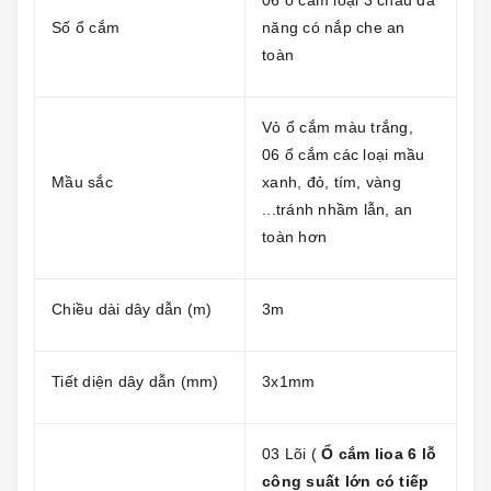
Số ổ cắm
năng có nắp che an
toàn
Vỏ ổ cắm màu trắng,
06 ổ cắm các loại mầu
Mầu sắc
xanh, đỏ, tím, vàng
...tránh nhầm lẫn, an
toàn hơn
Chiều dài dây dẫn (m)
3m
Tiết diện dây dẫn (mm)
3x1mm
03 Lõi (
Ổ
cắm lioa 6 lỗ
công suất lớn có tiếp