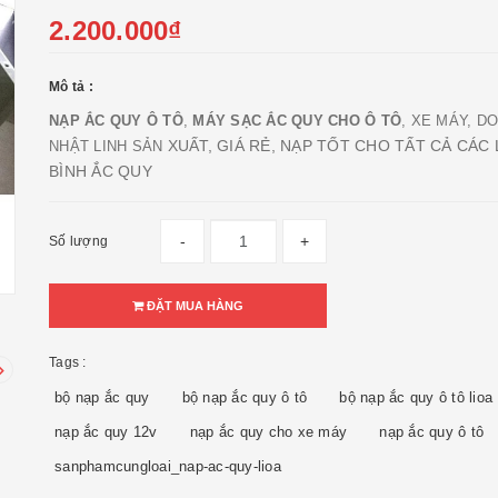
2.200.000₫
Mô tả :
NẠP ẮC QUY Ô TÔ
,
MÁY SẠC ẮC QUY CHO Ô TÔ
, XE MÁY, DO
XUẤT, GIÁ RẺ, NẠP TỐT CHO TẤT CẢ CÁC 
NHẬT LINH SẢN
BÌNH ẮC QUY
-
+
Số lượng
ĐẶT MUA HÀNG
Tags :
bộ nạp ắc quy
bộ nạp ắc quy ô tô
bộ nạp ắc quy ô tô lioa
nạp ắc quy 12v
nạp ắc quy cho xe máy
nạp ắc quy ô tô
sanphamcungloai_nap-ac-quy-lioa