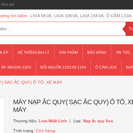
Báo giá
ướng tìm kiếm
LIOA 5KVA, LIOA 10KVA, LIOA 15KVA, Ổ CẮM LIOA..
N ÁP
HỆ THỐNG ĐẠI LÝ
SẢN PHẨM
BẢO HÀNH
TIN TỨC
 ÁP 380/200-220V
ĐỔI NGUỒN 220/100-110V
Ổ CẮM LIOA
NẠP
( SẠC ẮC QUY) Ô TÔ, XE MÁY
MÁY NẠP ẮC QUY( SẠC ẮC QUY) Ô TÔ, X
MÁY
Thương hiệu:
Lioa Nhật Linh
Loại:
Nạp ắc quy lioa
Tình trạng:
Còn hàng