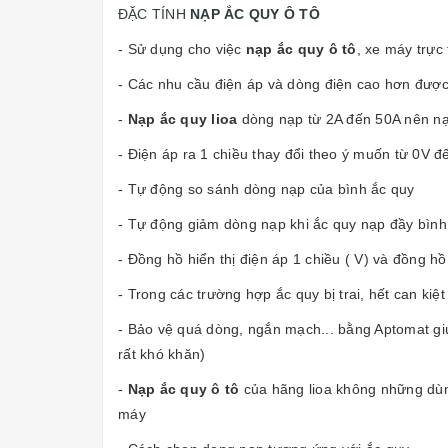
ĐẶC TÍNH
NẠP ẮC QUY Ô TÔ
- Sử dụng cho việc
nạp ắc quy ô tô
, xe máy trực 
- Các nhu cầu điện áp và dòng điện cao hơn được
-
Nạp ắc quy lioa
dòng nạp từ 2A đến 50A nên nạ
- Điện áp ra 1 chiều thay đổi theo ý muốn từ 0V đế
- Tự động so sánh dòng nạp của bình ắc quy
- Tự động giảm dòng nạp khi ắc quy nạp đầy bình
- Đồng hồ hiển thị điện áp 1 chiều ( V) và đồng h
- Trong các trường hợp ắc quy bị trai, hết can kiệt
- Bảo vệ quá dòng, ngắn mạch... bằng Aptomat giúp
rất khó khăn)
-
Nạp ắc quy ô tô
của hãng lioa không những dùng
máy