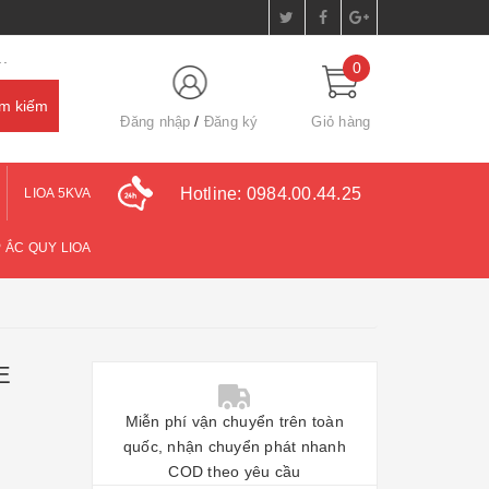
.
0
Đăng nhập
Đăng ký
Giỏ hàng
Hotline:
0984.00.44.25
LIOA 5KVA
 ẮC QUY LIOA
E
Miễn phí vận chuyển trên toàn
quốc, nhận chuyển phát nhanh
COD theo yêu cầu