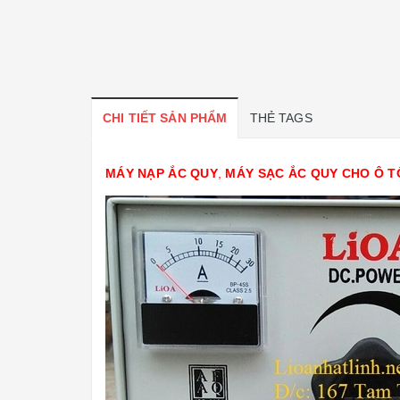
CHI TIẾT SẢN PHẨM
THẺ TAGS
MÁY NẠP ẮC QUY
,
MÁY SẠC ẮC QUY CHO Ô T