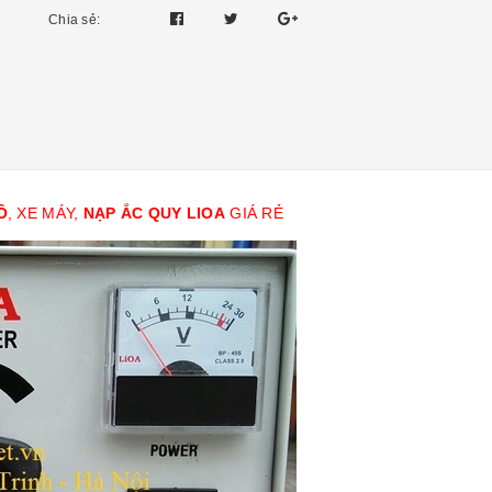
Chia sẻ:
Ô
, XE MÁY,
NẠP ẮC QUY LIOA
GIÁ RẺ