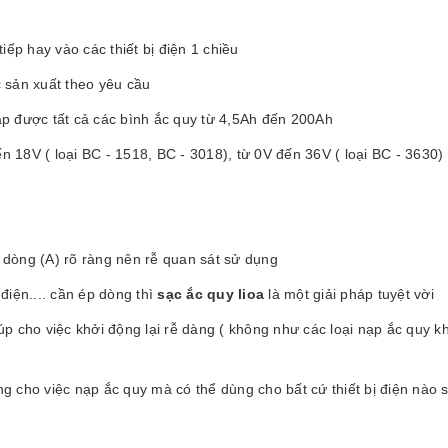
tiếp hay vào các thiết bị điện 1 chiều
 sản xuất theo yêu cầu
p được tất cả các bình ắc quy từ 4,5Ah đến 200Ah
n 18V ( loại BC - 1518, BC - 3018), từ 0V đến 36V ( loại BC - 3630) 
ồ dòng (A) rõ ràng nên rễ quan sát sử dụng
 điện.... cần ép dòng thì
sạc ắc quy lioa
là một giải pháp tuyệt vời
 cho việc khởi động lại rễ dàng ( không như các loại nạp ắc quy kh
 cho việc nạp ắc quy mà có thể dùng cho bất cứ thiết bị điện nào 