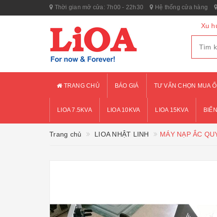
Thời gian mở cửa: 7h00 - 22h30
Hệ thống cửa hàng
Xu h
TRANG CHỦ
BÁO GIÁ
TƯ VẤN CHỌN MUA Ổ
LIOA 7.5KVA
LIOA 10KVA
LIOA 15KVA
BIẾN
Trang chủ
LIOA NHẬT LINH
MÁY NẠP ẮC QUY