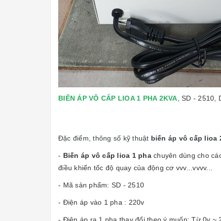
BIÊN ÁP VÔ CẤP LIOA 1 PHA 2KVA
, SD - 2510
Đặc điểm, thông số kỹ thuật
biến áp vô cấp lioa
-
Biến áp vô cấp lioa 1 pha
chuyên dùng cho các 
điều khiển tốc độ quay của động cơ vvv...vvvv...
- Mã sản phẩm: SD - 2510
- Điện áp vào 1 pha : 220v
- Điện áp ra 1 pha thay đổi theo ý muốn: Từ 0v ~