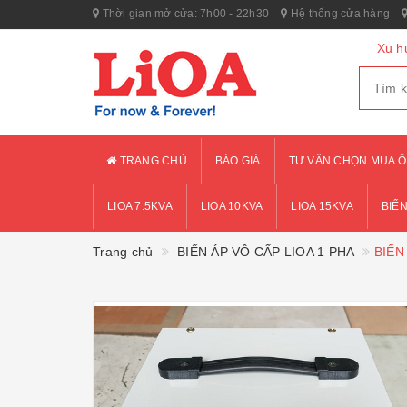
Thời gian mở cửa: 7h00 - 22h30
Hệ thống cửa hàng
Xu h
TRANG CHỦ
BÁO GIÁ
TƯ VẤN CHỌN MUA Ổ
LIOA 7.5KVA
LIOA 10KVA
LIOA 15KVA
BIẾN
Trang chủ
BIẾN ÁP VÔ CẤP LIOA 1 PHA
BIẾN