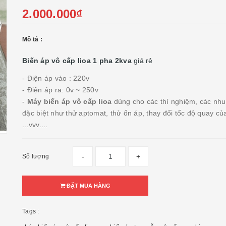
2.000.000₫
Mô tả :
Biến áp vô cấp lioa 1 pha 2kva
giá rẻ
- Điện áp vào : 220v
- Điện áp ra: 0v ~ 250v
-
Máy biến áp vô cấp lioa
dùng cho các thí nghiệm, các nhu
đặc biệt như thử aptomat, thử ổn áp, thay đổi tốc độ quay củ
...vvv....
-
+
Số lượng
ĐẶT MUA HÀNG
Tags :