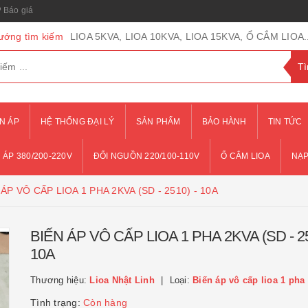
Báo giá
ướng tìm kiếm
LIOA 5KVA, LIOA 10KVA, LIOA 15KVA, Ổ CẮM LIOA..
N ÁP
HỆ THỐNG ĐẠI LÝ
SẢN PHẨM
BẢO HÀNH
TIN TỨC
 ÁP 380/200-220V
ĐỔI NGUỒN 220/100-110V
Ổ CẮM LIOA
NẠP
 ÁP VÔ CẤP LIOA 1 PHA 2KVA (SD - 2510) - 10A
BIẾN ÁP VÔ CẤP LIOA 1 PHA 2KVA (SD - 25
10A
Thương hiệu:
Lioa Nhật Linh
Loại:
Biến áp vô cấp lioa 1 pha
Tình trạng:
Còn hàng