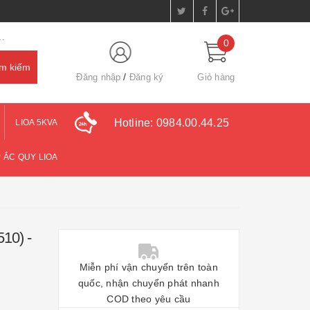
.
0
Đăng nhập
Đăng ký
Giỏ hàng
Hotline:
0984.00.44.25
LIOA 5KVA
 ẮC QUY LIOA
10) -
Miễn phí vận chuyển trên toàn
quốc, nhận chuyển phát nhanh
COD theo yêu cầu