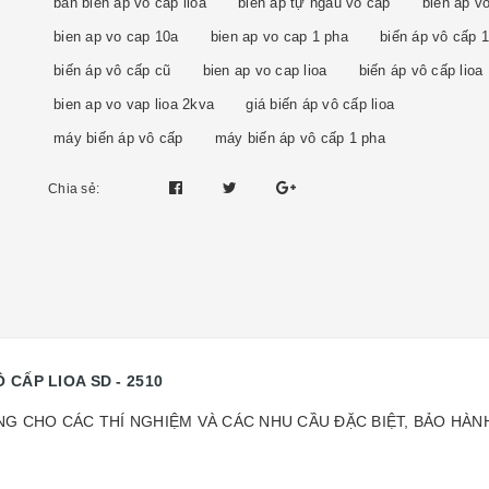
bán biến áp vô cấp lioa
biến áp tự ngẫu vô cấp
bien ap v
bien ap vo cap 10a
bien ap vo cap 1 pha
biến áp vô cấp 
biến áp vô cấp cũ
bien ap vo cap lioa
biến áp vô cấp lioa
bien ap vo vap lioa 2kva
giá biến áp vô cấp lioa
máy biến áp vô cấp
máy biến áp vô cấp 1 pha
Chia sẻ:
Ô CẤP LIOA SD - 2510
G CHO CÁC THÍ NGHIỆM VÀ CÁC NHU CẦU ĐẶC BIỆT, BẢO HÀNH