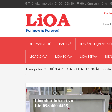
Thời gian mở cửa: 7h00 - 22h30
Hệ thống cửa hàng
Xu h
TRANG CHỦ
BÁO GIÁ
TƯ VẤN CHỌN MUA Ổ
LIOA 7.5KVA
LIOA 10KVA
LIOA 15KVA
BIẾN
Trang chủ
BIẾN ÁP LIOA 3 PHA TỰ NGẪU 380V/