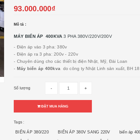
93.000.000₫
Mô tả :
MÁY BIẾN ÁP 400KVA
3 PHA 380V/220V/200V
- Điện áp vào 3 pha: 380v
- Điện áp ra 3 pha: 200v - 220v
- Chuyên dùng cho các thiết bị điện Nhật, Mỹ, Đài Loan
-
Máy biến áp 400kva
do công ty Nhật Linh sản xuất, BH 18
-
+
Số lượng
ĐẶT MUA HÀNG
Tags :
BIẾN ÁP 380/220
BIẾN ÁP 380V SANG 220V
biến áp 40