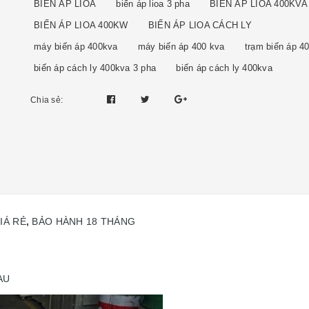
BIÊN ÁP LIOA
biến áp lioa 3 pha
BIẾN ÁP LIOA 400KVA
BIẾN ÁP LIOA 400KW
BIẾN ÁP LIOA CÁCH LY
máy biến áp 400kva
máy biến áp 400 kva
trạm biến áp 4
biến áp cách ly 400kva 3 pha
biến áp cách ly 400kva
Chia sẻ:
IÁ RẺ
,
BẢO HÀNH 18 THÁNG
AU