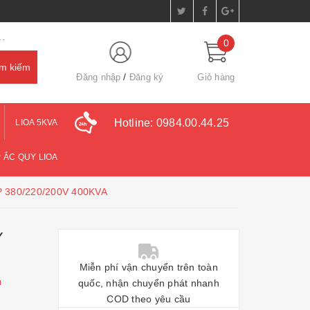
.
0
Đăng nhập
Đăng ký
Giỏ hàng
Hotline:
0984.00.44.25
LIOA 5KVA
 ẮC QUY LIOA
P 380/220/200V 400KVA
Y
Miễn phí vận chuyển trên toàn
u
quốc, nhận chuyển phát nhanh
COD theo yêu cầu