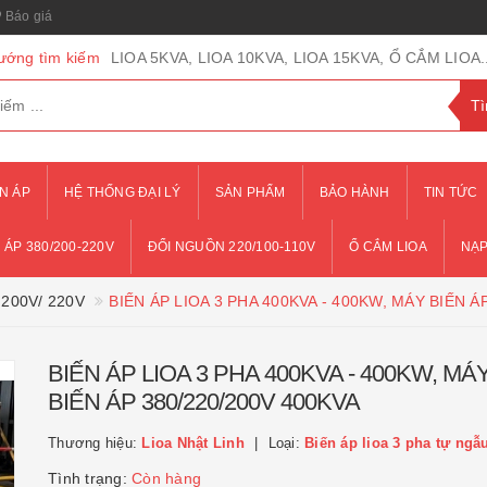
Báo giá
ướng tìm kiếm
LIOA 5KVA, LIOA 10KVA, LIOA 15KVA, Ổ CẮM LIOA..
N ÁP
HỆ THỐNG ĐẠI LÝ
SẢN PHẨM
BẢO HÀNH
TIN TỨC
 ÁP 380/200-220V
ĐỔI NGUỒN 220/100-110V
Ổ CẮM LIOA
NẠP
 200V/ 220V
BIẾN ÁP LIOA 3 PHA 400KVA - 400KW, MÁY BIẾN Á
BIẾN ÁP LIOA 3 PHA 400KVA - 400KW, MÁ
BIẾN ÁP 380/220/200V 400KVA
Thương hiệu:
Lioa Nhật Linh
Loại:
Biến áp lioa 3 pha tự ngẫ
Tình trạng:
Còn hàng