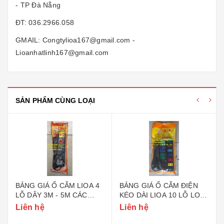
- TP Đà Nẵng
ĐT: 036.2966.058
GMAIL: Congtylioa167@gmail.com -
Lioanhatlinh167@gmail.com
SẢN PHẨM CÙNG LOẠI
BẢNG GIÁ Ổ CẮM LIOA 4
BẢNG GIÁ Ổ CẮM ĐIỆN
LỖ DÂY 3M - 5M CÁC
KÉO DÀI LIOA 10 LỖ LOẠI
LOẠI MODEL
ĐA NĂNG - KẾT HỢP
Liên hệ
Liên hệ