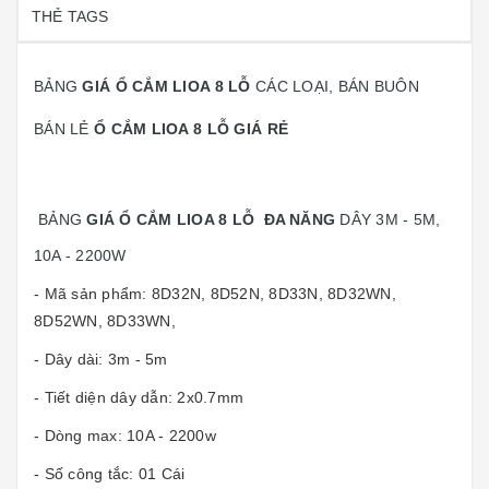
THẺ TAGS
BẢNG
GIÁ Ổ CẮM LIOA 8 LỖ
CÁC LOẠI, BÁN BUÔN
BÁN LẺ
Ổ CẮM LIOA 8 LỖ GIÁ RẺ
BẢNG
GIÁ Ổ CẮM LIOA 8 LỖ
ĐA NĂNG
DÂY 3M - 5M,
10A - 2200W
- Mã sản phẩm: 8D32N, 8D52N, 8D33N, 8D32WN,
8D52WN, 8D33WN,
- Dây dài: 3m - 5m
- Tiết diện dây dẫn: 2x0.7mm
- Dòng max: 10A - 2200w
- Số công tắc: 01 Cái