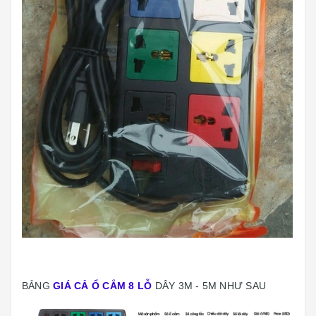
BẢNG
GIÁ CẢ Ổ CẮM 8 LỖ
DÂY 3M - 5M NHƯ SAU