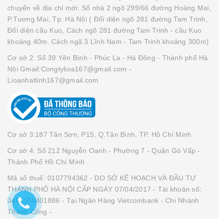
chuyển về địa chỉ mới: Số nhà 2 ngõ 299/66 đường Hoàng Mai,
P.Tương Mai, Tp. Hà Nội ( Đối diện ngõ 281 đường Tam Trinh,
Đối diện cầu Kuo, Cách ngõ 281 đường Tam Trinh - cầu Kuo
khoảng 40m. Cách ngã 3 Lĩnh Nam - Tam Trinh khoảng 300m)
Cơ sở 2: Số 39 Yên Bình - Phúc La - Hà Đông - Thành phố Hà
Nội Gmail:Congtylioa167@gmail.com -
Lioanhatlinh167@gmail.com
Cơ sở 3:187 Tân Sơn, P15, Q.Tân Bình, TP. Hồ Chí Minh
Cơ sở 4: Số 212 Nguyễn Oanh - Phường 7 - Quận Gò Vấp -
Thành Phố Hồ Chí Minh
Mã số thuế: 0107794362 - DO SỞ KẾ HOẠCH VÀ ĐẦU TƯ
THÀNH PHỐ HÀ NỘI CẤP NGÀY 07/04/2017 - Tài khoản số:
0451000401886 - Tại Ngân Hàng Vietcombank - Chi Nhánh
Thành Công -