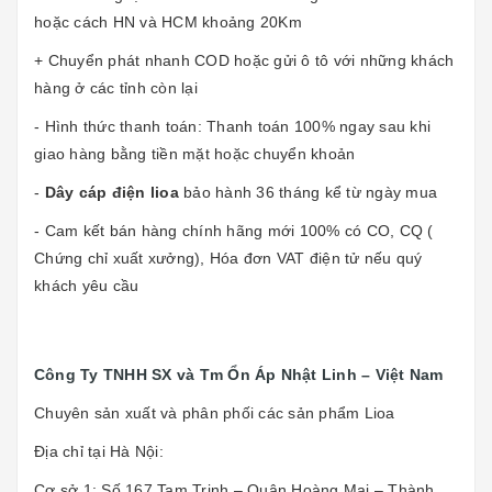
hoặc cách HN và HCM khoảng 20Km
+ Chuyển phát nhanh COD hoặc gửi ô tô với những khách
hàng ở các tỉnh còn lại
- Hình thức thanh toán: Thanh toán 100% ngay sau khi
giao hàng bằng tiền mặt hoặc chuyển khoản
-
Dây cáp điện lioa
bảo hành 36 tháng kể từ ngày mua
- Cam kết bán hàng chính hãng mới 100% có CO, CQ (
Chứng chỉ xuất xưởng), Hóa đơn VAT điện tử nếu quý
khách yêu cầu
Công Ty TNHH SX và Tm Ổn Áp Nhật Linh – Việt Nam
Chuyên sản xuất và phân phối các sản phẩm Lioa
Địa chỉ tại Hà Nội:
Cơ sở 1: Số 167 Tam Trinh – Quận Hoàng Mai – Thành