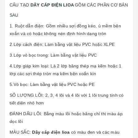
CẤU TẠO
DÂY CÁP ĐIỆN LIOA
GỒM CÁC PHẦN CƠ BẢN
SAU
1. Ruột dẫn điện: Gồm nhiều sợi đồng kéo, ủ mềm bện
xoắn và có hoặc không nén định hình dạng tròn
2.Lớp cách điện: Làm bằng vật liệu PVC hoặc XLPE
3.Lớp vỏ bọc trong: Làm bằng vật liệu PVC
4.Lớp giáp kim loại: Là 2 lớp băng thép mạ kẽm hoặc 1
lớp các sợi thép tròn mạ kẽm bện xoắn kín
5.Vỏ bọc: Làm bằng vật liệu PVC hoặc PE
SỐ LƯỢNG LÕI: 2, 3, 4 lõi và 4 lõi với 1 lõi trung tính có
tiết diện nhỏ hơn
ĐÁNH DẤU LÕI: Bằng màu lõi hoặc băng chỉ thị màu áp
dọc lõi
MÀU SẮC:
Dây cáp điện lioa
có màu đen và các màu